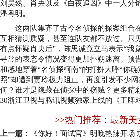
刘昊然、肖央以及《白夜追凶》中一人分饰
潘粤明。
这两队集齐了古今名侦探的探案组合在
互相猜测质疑，甚至连队友都不放过。只见
有点怀疑肖央后”，陈思诚竟立马表示“我
寻常的表态令情况变得更加扑朔迷离。预
和感地穿着“名侦探柯南”的打扮大呼“你
照”却遭到贾玲极力阻止，再度引发不少网
何？谁才是隐藏在侦探中的窃贼？更多精彩
30浙江卫视与腾讯视频独家上线的《王牌
>>热门推荐：最新美
上一篇：
《你好！面试官》明晚热辣开场 