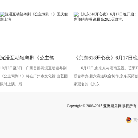
沉浸互动轻粤剧《公主驾
《京东618开心夜》6月17日晚
10月2日至8日，广州首部沉浸互动轻粤剧
6月12日,由京东与湖南卫视、芒果T
到！》国庆假期上演
开启：抢先预约直播 赢最高
《公主驾到！》将在广州市文化馆·曲艺园
联合举办,超六赛道联合制作,京东买药
2025元红包
限时上演。后...
家冠名的《京东...
Copyright © 2008-2015 亚洲娱乐网版权所有 Inc
冀