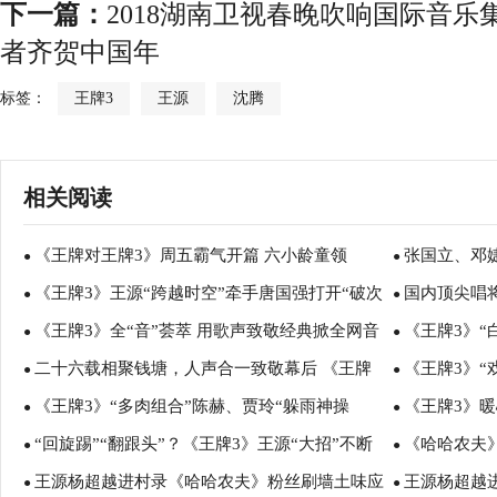
下一篇：
2018湖南卫视春晚吹响国际音乐
者齐贺中国年
标签：
王牌3
王源
沈腾
相关阅读
《王牌对王牌3》周五霸气开篇 六小龄童领
张国立、邓
●
●
《王牌3》王源“跨越时空”牵手唐国强打开“破次
国内顶尖唱
衔“西游重聚”王源郑恺周一围惊艳挑战经典
●
服私访记》剧
●
《王牌3》全“音”荟萃 用歌声致敬经典掀全网音
《王牌3》“
元”精彩！
●
娱乐零时差上线
●
二十六载相聚钱塘，人声合一致敬幕后 《王牌
《王牌3》“
乐热浪 蒋大为惊喜现身
●
重聚
●
《王牌3》“多肉组合”陈赫、贾玲“躲雨神操
《王牌3》暖
3》追忆“新白娘子”情缘获网友盛赞
●
辱”？ 林依
●
“回旋踢”“翻跟头”？《王牌3》王源“大招”不断
《哈哈农夫
作”笑翻网友
●
“惪”精神碰
●
王源杨超越进村录《哈哈农夫》粉丝刷墙土味应
王源杨超越
引惊呼 刘嘉玲惨遭现场“搜包”惊现
●
声
●