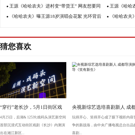
王源《哈哈农夫》进村变“带货王” 网友想要同
王源《哈哈农
援
●
援
●
《哈哈农夫》曝王源18岁演唱会花絮 光环背后
《哈哈农夫
款
●
款
●
有辛酸
泥巴”
猜您喜欢
“穿行”老长沙，5月1日街区戏
央视新综艺选培喜剧新人 成
4月25日，后湖& 12539;戏码头演艺新空间
玩得开心、笑得开心成了眼下视听内容
剧《长沙》将亮相“后湖・戏码
导演执导《笑有新生》
首部沉浸式互动街区戏剧《长沙》内测演
争的新战场，由中央广播电视总台出品
头”
出在湘江新区...
喜剧...