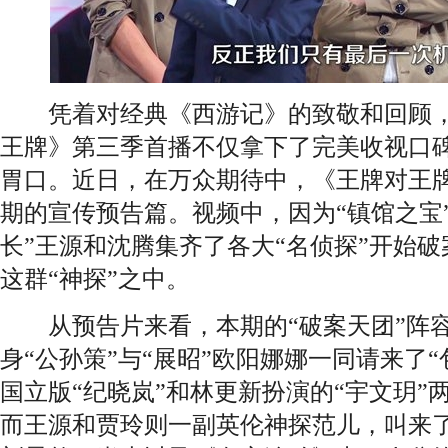
凭着对经典《西游记》的致敬和回顾，浙
王牌》第三季首播不仅拿下了完美收视口
胃口。近日，在万众期待中，《王牌对王
期的宣传预告篇。视频中，因为“镇馆之宝
长”王源和沈腾集齐了各大“名侦探”开始破
这群“神探”之中。
从预告片来看，本期的“破案天团”阵容
身“公孙策”与“展昭”欧阳娜娜一同请来了
国立版“纪晓岚”和林更新扮演的“宇文玥”
而王源和贾玲则一副英伦神探范儿，叫来了