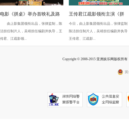
电影《拼桌》举办首映礼及路
王传君江疏影领衔主演《拼
由上影集团领衔出品，张律监制，陈
今日，由上影集团领衔出品，张律监制
演 白色情人节相约搭子稳稳幸
桌》定档3月14日
洁担任制片人，吴靖担任编剧并执导，王
陈洁担任制片人，吴靖担任编剧并执导
福
传君、江疏影领...
王传君、江疏影...
Copyright © 2008-2015 亚洲娱乐网版权所有 Inc
冀