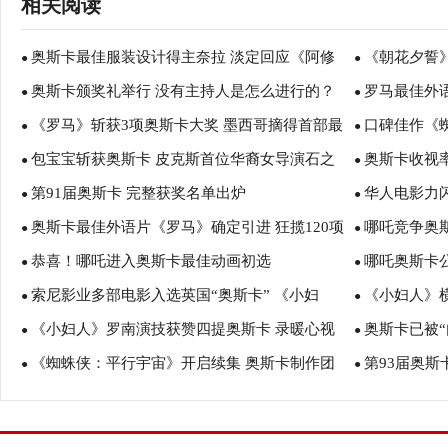
相关阅读
奥斯卡最佳服装设计得主奈拉 淡定回应《阿修
《朝花夕誓
●
●
奥斯卡颁奖礼举行 没有主持人是怎么进行的？
罗马最佳外
罗》女一华蕊白发造型
●
作多次获奖引
●
《罗马》斩获3项奥斯卡大奖 墨西哥摘得首部最
口碑佳作《
●
片的墨西哥电
●
包宝宝斩获奥斯卡 皮克斯首位华裔女导演石之
奥斯卡收视率
佳外语片
●
《蜘蛛侠：英
●
第91届奥斯卡 完整获奖名单出炉
华人电影力
予执导
●
人
●
奥斯卡最佳外语片《罗马》确定引进 狂揽120项
哪吒竞争奥
●
皮书》
●
恭喜！哪吒进入奥斯卡最佳动画初选
哪吒奥斯卡
获奖及提名实至名归
●
●
索尼影业多部电影入选英国“奥斯卡” 《小妇
《小妇人》横
●
●
《小妇人》罗南演技获赞四提奥斯卡 录暖心视
奥斯卡已被“
人》《好莱坞往事》领衔多项提名
●
冲奥成最年轻
●
《蜘蛛侠：平行宇宙》开启续集 奥斯卡制作团
第93届奥斯
频致敬医护人员
●
最佳影片无悬
●
队新作今年上映