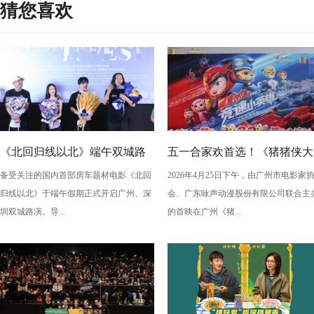
猜您喜欢
《北回归线以北》端午双城路
五一合家欢首选！《猪猪侠大
备受关注的国内首部房车题材电影《北回
2026年4月25日下午，由广州市电影家
演，定档6月26日奔赴山海
电影之竞速小英雄》广州首映
归线以北》于端午假期正式开启广州、深
会、广东咏声动漫股份有限公司联合主
欢乐狂飙
圳双城路演。导...
的首映在广州《猪...