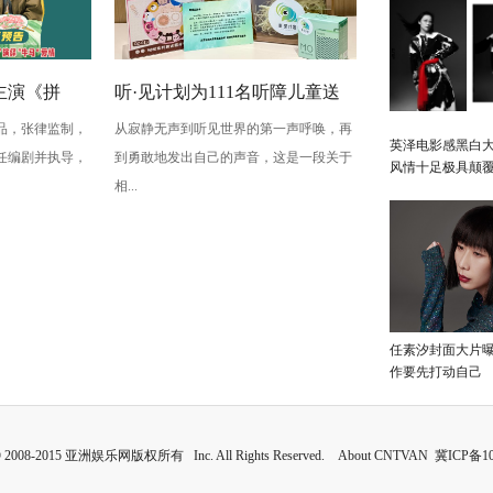
主演《拼
听·见计划为111名听障儿童送
品，张律监制，
从寂静无声到听见世界的第一声呼唤，再
上新年声音礼包：让每一次表
英泽电影感黑白大
任编剧并执导，
到勇敢地发出自己的声音，这是一段关于
风情十足极具颠
达都有回响
相...
任素汐封面大片
作要先打动自己
 © 2008-2015 亚洲娱乐网版权所有 Inc. All Rights Reserved. About CNTVAN
冀ICP备10