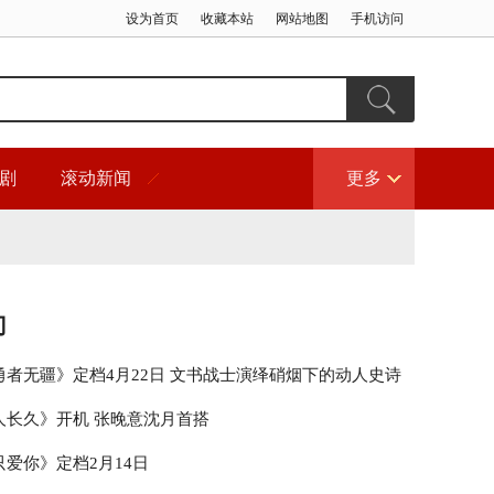
设为首页
收藏本站
网站地图
手机访问
剧
滚动新闻
更多
门
勇者无疆》定档4月22日 文书战士演绎硝烟下的动人史诗
人长久》开机 张晚意沈月首搭
爱你》定档2月14日