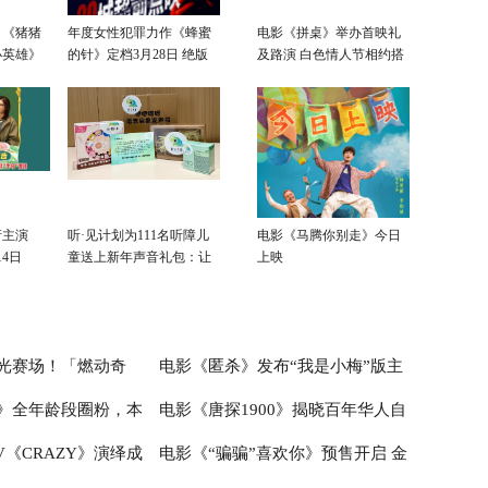
！《猪猪
年度女性犯罪力作《蜂蜜
电影《拼桌》举办首映礼
小英雄》
的针》定档3月28日 绝版
及路演 白色情人节相约搭
飙
影后阵容癫
子稳稳幸福
衔主演
听·见计划为111名听障儿
电影《马腾你别走》今日
4日
童送上新年声音礼包：让
上映
每一次表达都有回响
光赛场！「燃动奇
电影《匿杀》发布“我是小梅”版主
》全年龄段圈粉，本
电影《唐探1900》揭晓百年华人自
嘉年华圆满落幕
题后告片 正义反杀爽燃加倍更具现
《CRAZY》演绎成
电影《“骗骗”喜欢你》预售开启 金
实思考
强不息的民族情怀