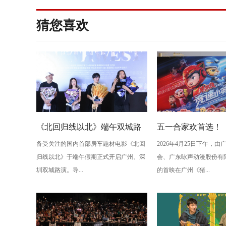
猜您喜欢
《北回归线以北》端午双城路
五一合家欢首选！
备受关注的国内首部房车题材电影《北回
2026年4月25日下午，
演，定档6月26日奔赴山海
电影之竞速小英雄
归线以北》于端午假期正式开启广州、深
会、广东咏声动漫股份有
欢乐狂飙
圳双城路演。导...
的首映在广州《猪...