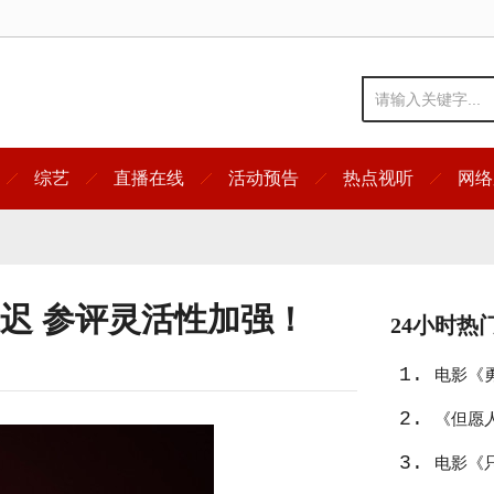
综艺
直播在线
活动预告
热点视听
网络
推迟 参评灵活性加强！
24小时热
1.
电影《
2.
《但愿
3.
电影《只