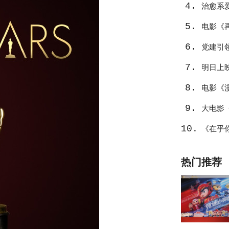
4.
治愈系
5.
电影《
6.
党建引
7.
明日上
8.
电影《
9.
量
大电影
10.
看
《在乎
水面”？
热门推荐