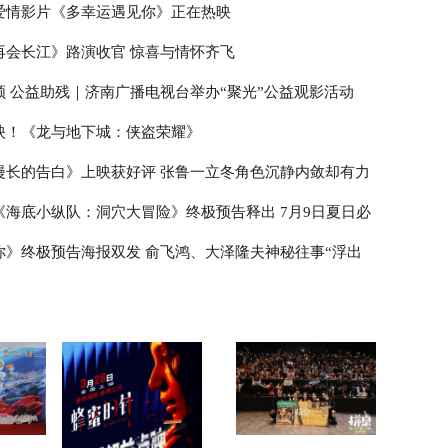
爱情影片《多幸运遇见你》正在热映
再会长江》路演收官 惊喜与情怀齐飞
领 公益助残｜济南广播电视台举办“聚光”公益观影活动
映！《龙与地下城：侠盗荣耀》
漫长的告白》上映获好评 张鲁一立冬角色沉静内敛却有力
《海底小纵队：洞穴大冒险》终极预告释出 7月9日夏日必
你》终极预告海报双发 俞飞鸿、大泽隆夫神秘往事“浮出