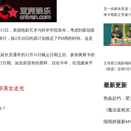
五一合家欢首选
侠大电影之竞速
广州首映欢乐狂
15日，美国电影艺术与科学学院宣布，考虑到新冠疫
日举行，较2月28日的原计划推迟了约8周的时间。这是
长至通常的12月31日截止日期之后。参加奥斯卡的
合格发行日期。如先前宣布的那样，仅在今年，在流媒体平
王传君江疏影领
《拼桌》定档3月1
最新更新
新美女走光
热血赴约，星
角？
《魔法蓝精灵
迹」明星篮球
陆雨婷最新MV
周五萌趣上映