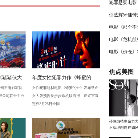
犯罪悬疑电影
长痛 风格永
邵艺辉宋佳钟
特辑 全新故
电影《那个不
深度
拆盒“好东西”
电影《危机航线
流观影感受
预售 “不要等
电影《倒仓》
你了”版海报
场官宣 系好
疯上天
告 青春期的性
焦点美图
鸣
《猪猪侠大
年度女性犯罪力作《蜂蜜的
由广州市电影家协
女性犯罪题材电影《蜂蜜的针》发布致命
》广州首映
针》定档3月28日 绝版影后阵容
限公司联合主办
女人版预告及步步杀机版海报，正式官宣
癫
定档3月28日全国...
孙俪绿植生命力
不负理想自在如