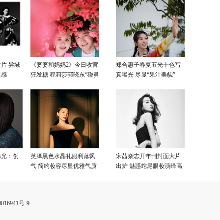
片 异域
《婆婆和妈妈2》今日收官
郑合惠子春夏五光十色写
覆感
狂发糖 程莉莎郭晓东“碰鼻
真曝光 尽显“果汁美貌”
杀”大片甜蜜爆表
曝光：创
英泽黑色水晶礼服利落飒
宋茜杂志开年刊封面大片
气 简约妆容尽显优雅气质
出炉 魅惑蛇尾眼妆演绎高
级性感美
016941号-9