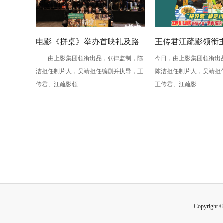
电影《拼桌》举办首映礼及路
王传君江疏影领衔
由上影集团领衔出品，张律监制，陈
今日，由上影集团领衔出
演 白色情人节相约搭子稳稳幸
桌》定档3月14日
洁担任制片人，吴靖担任编剧并执导，王
陈洁担任制片人，吴靖担
福
传君、江疏影领...
王传君、江疏影...
Copyright