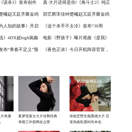
《误杀3》发布创作
真·大片还得是你!《角斗士2》纯正
不受限
晨孙阳银幕二搭智斗渣男有爱有笑
楚曦赵又廷齐聚金鸡
邵艺辉宋佳钟楚曦赵又廷齐聚金鸡
事想观众所想有温度有
欢乐加倍
动作史诗style席卷大银幕
为人知的故事》开启
《这个杀手不太冷》发布“30周
 现身厦门首映欢乐交
拆盒“好东西” 现身厦门首映欢乐交
》4DX超high疯癫
电影《野孩子》曝片尾曲《是我》
我了”版预告“我来找
流观影感受
年”纪念版预告中国版海报 初冬温
发布“青春不定义”预
《夜色正浓》今日开机阵容官宣，
双发
安全带跟刘德华超沉浸
暖重逢
MV 白举纲唱出蓬勃生命力
别“玩笑”写实感引共
推盏交斛间走进夜色，开启“高浓
度”生活
大片来袭
奚梦瑶复古大片诠释经典
张柏芝野生氛围感大片 百
风
孕期工作获网友点赞
变风格彰显时尚本色