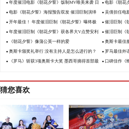
年度催泪电影《朝花夕誓》饭制MV唯美来袭 日
电影《朝花夕
堂盼上映
●
奥斯卡演绎爱
●
电影《朝花夕誓》海报预告双发 催泪巨制演绎
吴倩担任电
本原声戳心唱出离别故事
●
画风演绎出动
●
开年最佳！ 年度催泪巨制《朝花夕誓》曝终极
催泪巨制《朝
孤独灵魂的相遇故事
●
图惊艳网友被
●
年度催泪巨制《朝花夕誓》获各界大V点赞安利
催泪巨制《
预告 唯美画风上演人生别离
●
诗诠释动人母
●
《朝花夕誓》像蒲公英一样的爱
奥斯卡最佳
成开年最佳引爆期待
●
细诉“唯美离歌
●
奥斯卡颁奖礼举行 没有主持人是怎么进行的？
罗马最佳外
●
罗》女一华蕊
●
《罗马》斩获3项奥斯卡大奖 墨西哥摘得首部最
口碑佳作《
●
片的墨西哥电
●
佳外语片
《蜘蛛侠：英
猜您喜欢