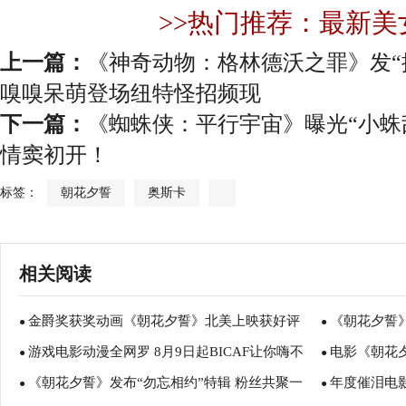
>>热门推荐：最新美
上一篇：
《神奇动物：格林德沃之罪》发“
嗅嗅呆萌登场纽特怪招频现
下一篇：
《蜘蛛侠：平行宇宙》曝光“小蛛
情窦初开！
标签：
朝花夕誓
奥斯卡
相关阅读
金爵奖获奖动画《朝花夕誓》北美上映获好评
《朝花夕誓
●
●
游戏电影动漫全网罗 8月9日起BICAF让你嗨不
电影《朝花
《你的名字》导演新海诚力荐
●
分”
●
《朝花夕誓》发布“勿忘相约”特辑 粉丝共聚一
年度催泪电影
停
●
气引众多粉丝
●