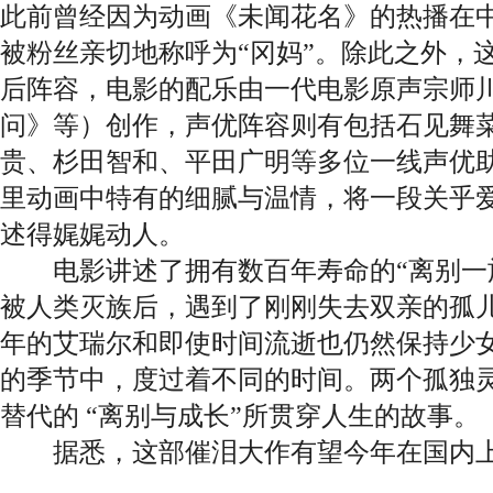
此前曾经因为动画《未闻花名》的热播在
被粉丝亲切地称呼为“冈妈”。除此之外，
后阵容，电影的配乐由一代电影原声宗师川
问》等）创作，声优阵容则有包括石见舞
贵、杉田智和、平田广明等多位一线声优
里动画中特有的细腻与温情，将一段关乎
述得娓娓动人。
电影讲述了拥有数百年寿命的“离别一族
被人类灭族后，遇到了刚刚失去双亲的孤
年的艾瑞尔和即使时间流逝也仍然保持少
的季节中，度过着不同的时间。两个孤独
替代的 “离别与成长”所贯穿人生的故事。
据悉，这部催泪大作有望今年在国内上