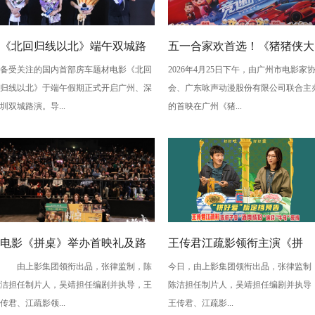
《北回归线以北》端午双城路
五一合家欢首选！《猪猪侠大
备受关注的国内首部房车题材电影《北回
2026年4月25日下午，由广州市电影家
演，定档6月26日奔赴山海
电影之竞速小英雄》广州首映
归线以北》于端午假期正式开启广州、深
会、广东咏声动漫股份有限公司联合主
欢乐狂飙
圳双城路演。导...
的首映在广州《猪...
电影《拼桌》举办首映礼及路
王传君江疏影领衔主演《拼
由上影集团领衔出品，张律监制，陈
今日，由上影集团领衔出品，张律监制
演 白色情人节相约搭子稳稳幸
桌》定档3月14日
洁担任制片人，吴靖担任编剧并执导，王
陈洁担任制片人，吴靖担任编剧并执导
福
传君、江疏影领...
王传君、江疏影...