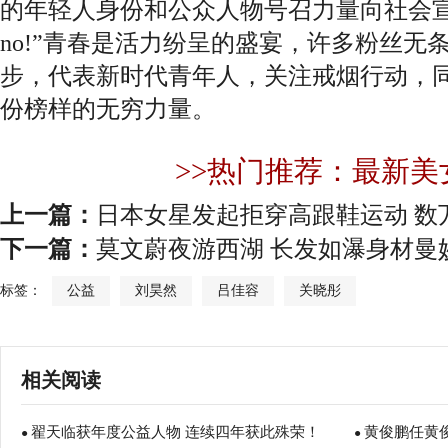
的年轻人身份和公众人物号召力量向社会宣传
no!”青春是活力纷呈的盛宴，许多粉丝无
步，代表新时代青年人，关注戒烟行动，
份榜样的无穷力量。
>>热门推荐：最新美
上一篇：
日本女星发起拒穿高跟鞋运动 数
下一篇：
莫文蔚夜游西湖 长发如瀑身材曼
标签：
公益
刘昊然
吕佳容
关晓彤
相关阅读
翟天临获年度公益人物 连续四年获此殊荣！
黄俊鹏任黄
●
●