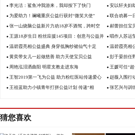
李光洁：鲨鱼冲我游来，我却按下了快门
安以轩夫妇
●
●
为爱助力！斓曦重庆公益行获封“微笑大使”
联合劝募一
●
底
●
张一山烧脑公益新片力劝18岁不酒驾，跨时空
郝蕾担任宝
●
●
王源18岁生日 粉丝应援145项目：创意与公益并
唱作人苏运莹
跨次元相约未来一起哈啤
●
●
温碧霞亮相公益盛典 身穿低胸纱裙仙气十足
温碧霞亮相
行
●
榜样公益力量
●
黄奕带女儿一起做慈善 助力天使宝贝公益
彭于晏担任野
●
●
周艳泓泪洒曲阳 明星支教走进东海
王媛可任“超
●
旅
●
王智2019第一飞为公益 助力粉红医站传递爱心
赵薇入围行动
●
益
●
王祖蓝助力小镇青年打拼公益计划 传递“相
张艺兴与训
●
物”
●
信”正能量
能量
猜您喜欢