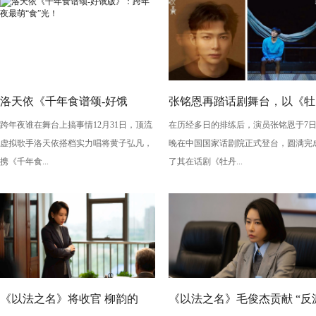
洛天依《千年食谱颂-好饿
张铭恩再踏话剧舞台，以《牡
跨年夜谁在舞台上搞事情12月31日，顶流
在历经多日的排练后，演员张铭恩于7
版》：跨年夜最萌“食”光！
丹亭上三生路》续写古典深
虚拟歌手洛天依搭档实力唱将黄子弘凡，
晚在中国国家话剧院正式登台，圆满完
情，全新演绎“柳梦梅”至情至
携《千年食...
了其在话剧《牡丹...
性
《以法之名》将收官 柳韵的
《以法之名》毛俊杰贡献 “反