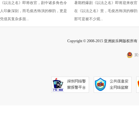
《以法之名》即将收官，剧中诸多角色令
暑期档爆剧《以法之名》即将迎来收官
“蠢” 让毛俊杰重回巅峰
级” 演技？柳韵的 “蠢” 是表演
人印象深刻，而毛俊杰饰演的柳韵，更是
在《以法之名》里，毛俊杰饰演的柳韵
的胜利！
凭借其复杂多面...
那可是被不少观...
Copyright © 2008-2015 亚洲娱乐网版权所有 Inc
冀