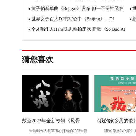
黄子韬新单曲《Beggar》发布 但一不留神又在
西文化融合魅力
●
Oc
●
世界女子百大DJ书写心中《Beijing》，DJ
这搞了个大新闻
●
Sa
●
全才唱作人Hans陈思翰拍床戏 新歌《So Bad At
KAKA首创中国风电音
●
上
Being Alone》MV执导又摄影
猜您喜欢
戴荃2023年全新专辑《风骨
《我的家乡我的歌》
全能唱作人戴荃潜心打造的2023全新
《我的家乡我的歌》是
谣》第二回 且听《八戒》续前
年民歌大会原创主