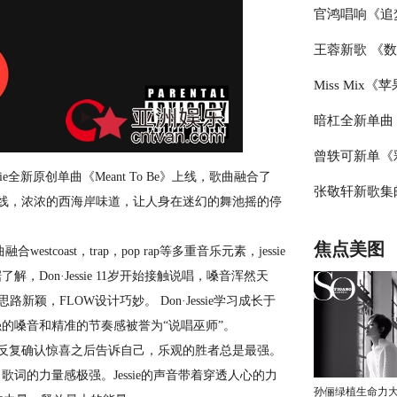
官鸿唱响《追
元帅朱德
王蓉新歌 《
无所畏惧唱出
Miss Mix
峰之作
暗杠全新单曲
线 清新亮丽
曾轶可新单《
ie全新原创单曲《Meant To Be》上线，歌曲融合了
张敬轩新歌集邮
摇滚尽显倔强
sie厚重的声线，浓浓的西海岸味道，让人身在迷幻的舞池摇的停
身
焦点美图
coast，trap，pop rap等多重音乐元素，jessie
on·Jessie 11岁开始接触说唱，嗓音浑然天
新颖，FLOW设计巧妙。 Don·Jessie学习成长于
的嗓音和精准的节奏感被誉为“说唱巫师”。
在反复确认惊喜之后告诉自己，乐观的胜者总是最强。
”。歌词的力量感极强。Jessie的声音带着穿透人心的力
孙俪绿植生命力