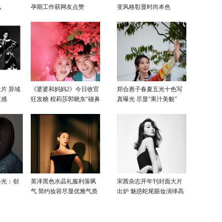
风
孕期工作获网友点赞
变风格彰显时尚本色
片 异域
《婆婆和妈妈2》今日收官
郑合惠子春夏五光十色写
覆感
狂发糖 程莉莎郭晓东“碰鼻
真曝光 尽显“果汁美貌”
杀”大片甜蜜爆表
曝光：创
英泽黑色水晶礼服利落飒
宋茜杂志开年刊封面大片
气 简约妆容尽显优雅气质
出炉 魅惑蛇尾眼妆演绎高
级性感美