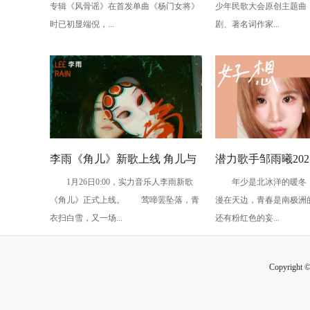
专辑《风骨谣》在首发单曲《杨门女将》
少年民歌大会原创主题曲
缘
时已初显端倪，...
剧、著名词作家...
李雨《角儿》新歌上线 角儿与
潜力歌手邹雨曦202
1月26日0:00，实力音乐人李雨新歌
年少是北冰洋的暖冬，
舞台炽情故事上演
EP《好想不恋爱》
《角儿》正式上线。 莺啼罢坠落，青
漫在天边，青春是南极洲
说内心故事
衣扫白雪，又一场...
还有粉红色的妄...
Copyright