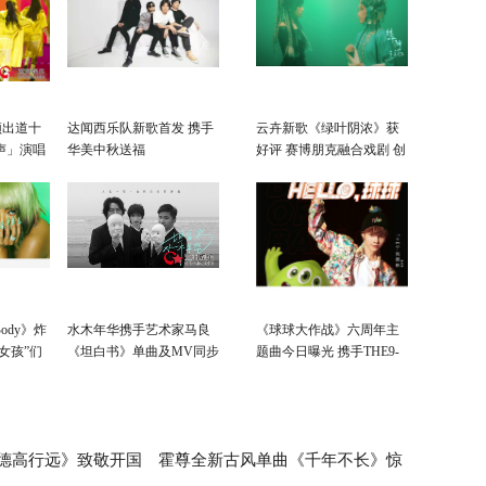
颖出道十
达闻西乐队新歌首发 携手
云卉新歌《绿叶阴浓》获
声」演唱
华美中秋送福
好评 赛博朋克融合戏剧 创
致敬初
造国潮音乐新表达
ody》炸
水木年华携手艺术家马良
《球球大作战》六周年主
女孩”们
《坦白书》单曲及MV同步
题曲今日曝光 携手THE9-
我
上线
刘雨昕共享“昕”声
德高行远》致敬开国
霍尊全新古风单曲《千年不长》惊