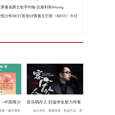
世界著名爵士歌手约翰·比斯利和Woong
ean)》硬核上线
新悦少年BEST首张EP青春主打歌《BEST》今日
nMU:CON发布单曲《Bear Walk》
线
--中国青少
音乐唱作人 刘溢华全新力作客
第一届中国青
东江水长，客家情深；安远不远，景
题曲发布
家韵歌曲《客家人》全球发行