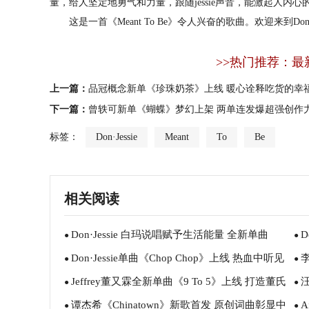
量，给人坚定地勇气和力量，跟随jessie声音，能激起人内
这是一首《Meant To Be》令人兴奋的歌曲。欢迎来到Don·Je
>>热门推荐：最
上一篇：
品冠概念新单《珍珠奶茶》上线 暖心诠释吃货的幸
下一篇：
曾轶可新单《蝴蝶》梦幻上架 两单连发爆超强创作
标签：
Don·Jessie
Meant
To
Be
相关阅读
Don·Jessie 白玛说唱赋予生活能量 全新单曲
D
●
●
Don·Jessie单曲《Chop Chop》上线 热血中听见
李
《Trappin》力量来袭
●
放
●
Jeffrey董又霖全新单曲《9 To 5》上线 打造董氏
梦想的声音
●
My
●
谭杰希《Chinatown》新歌首发 原创词曲彰显中
A
专属情歌SWAG
●
●