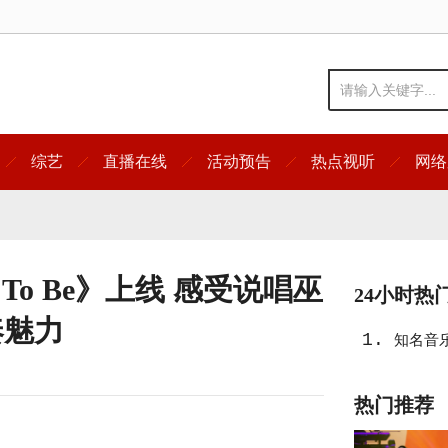
综艺
直播在线
活动预告
热点视听
网络
nt To Be》上线 感受说唱巫
24小时热
奏魅力
1.
知名音
右》
热门推荐