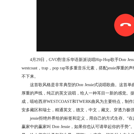
4月29日，GVO對音乐华语新派说唱Hip-Hop歌手Don·Jess
westcoast，trap，pop rap等多重音乐元素，搭配jes
不下来。
这首歌风格是非常典型的Don·Jessie式说唱歌曲。这首单曲融合west
厚重的声线，纯正的英文说唱，给人一种耳目一新的感觉。据了解，D
成，嘻哈西岸WESTCOAST和TWERK曲风为主要特点，制作思路
安多藏区和瑞士，精通英文，德文，中文，藏文。穿透力极强
jessie拒绝外界给的标签和定义，用自己的方式生存。“
赢家中的赢家叫 Don·Jessie，如果你也认可请举起你的手势