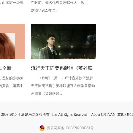
，由国家一级编
在眼前。知名优秀音乐唱作人、歌手——
刘溢华2023年全...
1全新
流行天王陈奕迅献唱《英雄联
羞怯的张扬弥
11月8日（周一）环球音乐旗下流行
，以音乐诉
盟：双城之战》中文主题曲
的黄昏，落幕中
天王陈奕迅携手英雄联盟官方献唱首部动
《孤勇者》即日上线
画剧集《英雄联盟...
 © 2008-2015 亚洲娱乐网版权所有 Inc. All Rights Reserved. About CNTVAN
冀ICP备10
冀公网安备 13108202000361号