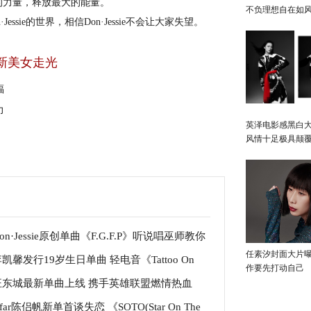
心的力量，释放最大的能量。
不负理想自在如
ssie的世界，相信Don·Jessie不会让大家失望。
新美女走光
福
力
英泽电影感黑白大
风情十足极具颠
on·Jessie原创单曲《F.G.F.P》听说唱巫师教你
任素汐封面大片
凯馨发行19岁生日单曲 轻电音《Tattoo On
胆做自己
作要先打动自己
汪东城最新单曲上线 携手英雄联盟燃情热血
 Face》上线
far陈侣帆新单首谈失恋 《SOTO(Star On The