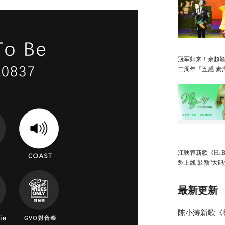
冠军归来！余超
二周年「五感·素
会：潜心磨砺，
心！
江映蓉新歌《Hi B
裂上线 鼓励“大码
自信美丽展示自
最新更新
陈小涛新歌《