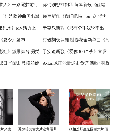
梦人》一路逐梦前行
你们别想打倒我|黄旭新歌《砸键
喜登陆酷我音乐
数羊》洗脑神曲再出巅
瑾宝新作《哔哩吧啦 boom》活力
青春样
盘》正式上线
《苹果汽水》MV活力上
于嘉乐新歌《只有分手我说不出
上线 元气满满少女心
《夏令》发布
打破刻板认知 谢春花全新单曲《污
动感时尚
口》首发 超强mv收获高口碑
彩虹》燃爆舞台 另类
于安迪新歌《爱你366个夜》首发
泥》今日首播
日 “晒肌”教粉丝健
A-Lin以正能量迎击负评 新歌“雨后
态度
温兆伦作词作曲强力助阵
彩虹”亲自写词1/15上线
大片来袭
奚梦瑶复古大片诠释经典
张柏芝野生氛围感大片 百