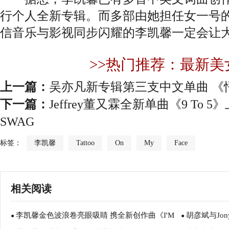
行个人全新专辑。而多部由她担任女一号
信音乐与影视同步闪耀的李凯馨一定会让
>>热门推荐：最新美
上一篇：
吴亦凡新专辑第三支中文单曲 《
下一篇：
Jeffrey董又霖全新单曲《9 To
SWAG
标签：
李凯馨
Tattoo
On
My
Face
相关阅读
李凯馨金色波浪卷亮眼吸睛 携全新创作曲《I'M
胡彦斌与Jo
●
●