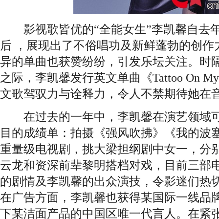
影视歌皆优的“全能女生”李凯馨自去年
后 ，展现出了不俗唱功及新鲜蓬勃的创作
异的单曲也获赞纷纷，引发乐坛关注。时隔
之际，李凯馨发行英文单曲《Tattoo On My
文歌驾驭力与诠释力，令人不禁期待她在
在过去的一年中，李凯馨在演艺领域可
目的成绩单：拍摄《强风吹拂》《我的波
重量级电视剧，挑大梁担纲剧中女一，分
云龙和资深前辈黎明搭档对戏，目前三部
的剧情及李凯馨的出众演技，令影迷们热
在广告方面，李凯馨也获得某国际一线品
下某洁面产品的中国区唯一代言人。在紧