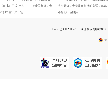
舞台炽情故事上演
EP《好想不恋爱》，以音乐
《角儿》正式上线。 莺啼罢坠落，青
漫在天边，青春是南极洲的黄昏，落幕
说内心故事
衣扫白雪，又一场...
还有粉红色的妄...
Copyright © 2008-2015 亚洲娱乐网版权所有 Inc
冀