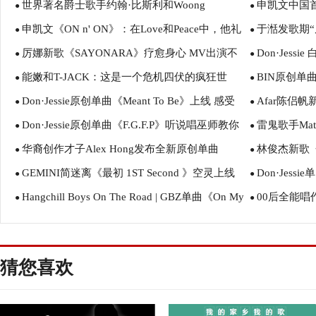
世界著名爵士歌手约翰·比斯利和Woong
申凯文中国
HAPPY》强势来袭
●
R&B和HipH
●
申凯文《ON n' ON》：在Love和Peace中，他礼
于湉发歌期“反冬
SanMU:CON发布单曲《Bear Walk》
●
《On n’On》
●
厉娜新歌《SAYONARA》疗愈身心 MV出演不
Don·Jes
貌Diss
●
回归
●
能嫩和T-JACK：这是一个危机四伏的疯狂世
BIN原创单
悲伤的告别
●
《Trappin
●
Don·Jessie原创单曲《Meant To Be》上线 感受
Afar陈侣帆新
界，从《Destination》说起
●
●
Don·Jessie原创单曲《F.G.F.P》听说唱巫师教你
雷鬼歌手Ma
说唱巫师的节奏魅力
●
Ocean)》硬
●
华裔创作才子Alex Hong发布全新原创单曲
林俊杰新歌《W
放胆做自己
●
全新单曲《大不了
●
GEMINI简迷离《最初 1ST Second 》空灵上线
Don·Jess
《Get Closer》
●
年音乐历程
●
Hangchill Boys On The Road | GBZ单曲《On My
00后全能唱
“量子情歌”阐明真爱作用定律
●
梦想的声音
●
Trip》正式发布
与前沿审美的
猜您喜欢