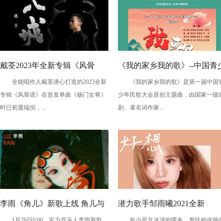
戴荃2023年全新专辑《风骨
《我的家乡我的歌》--中国青
全能唱作人戴荃潜心打造的2023全新
《我的家乡我的歌》是第一届中国
谣》第二回 且听《八戒》续前
年民歌大会原创主题曲发布
专辑《风骨谣》在首发单曲《杨门女将》
少年民歌大会原创主题曲，由国家一级
缘
时已初显端倪，...
剧、著名词作家...
李雨《角儿》新歌上线 角儿与
潜力歌手邹雨曦2021全新
1月26日0:00，实力音乐人李雨新歌
年少是北冰洋的暖冬，羞怯的张扬