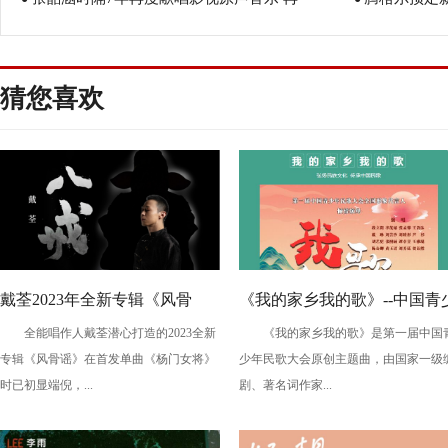
现“Angela式”经典情歌
猜您喜欢
戴荃2023年全新专辑《风骨
《我的家乡我的歌》--中国青
全能唱作人戴荃潜心打造的2023全新
《我的家乡我的歌》是第一届中国
谣》第二回 且听《八戒》续前
年民歌大会原创主题曲发布
专辑《风骨谣》在首发单曲《杨门女将》
少年民歌大会原创主题曲，由国家一级
缘
时已初显端倪，...
剧、著名词作家...