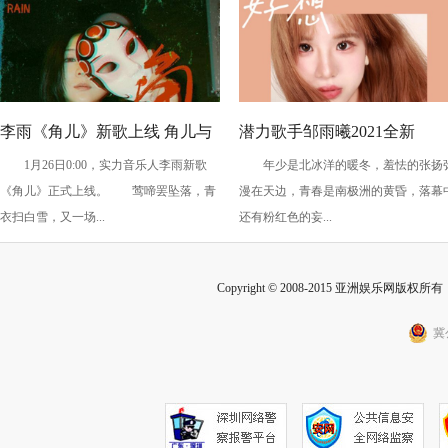
李雨《角儿》新歌上线 角儿与
潜力歌手邹雨曦2021全新
1月26日0:00，实力音乐人李雨新歌
年少是北冰洋的暖冬，羞怯的张扬
舞台炽情故事上演
EP《好想不恋爱》，以音乐
《角儿》正式上线。 莺啼罢坠落，青
漫在天边，青春是南极洲的黄昏，落幕
说内心故事
衣扫白雪，又一场...
还有粉红色的妄...
Copyright © 2008-2015 亚洲娱乐网版权所有 Inc
冀