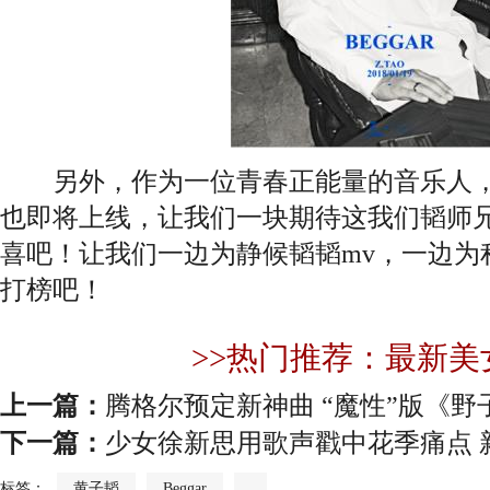
另外，作为一位青春正能量的音乐人，据悉
也即将上线，让我们一块期待这我们韬师
喜吧！让我们一边为静候韬韬mv，一边为
打榜吧！
>>热门推荐：最新美
上一篇：
腾格尔预定新神曲 “魔性”版《野
下一篇：
少女徐新思用歌声戳中花季痛点 
标签：
黄子韬
Beggar