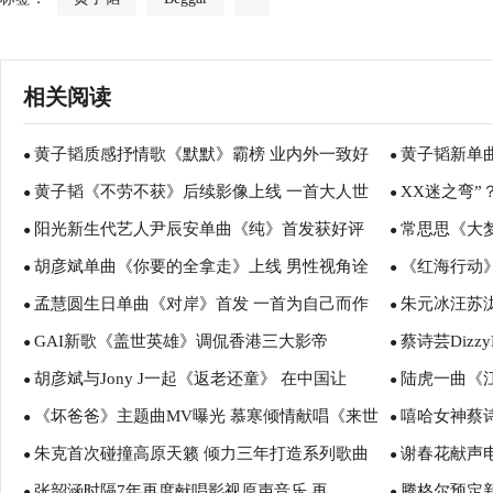
相关阅读
黄子韬质感抒情歌《默默》霸榜 业内外一致好
黄子韬新单
●
●
黄子韬《不劳不获》后续影像上线 一首大人世
XX迷之弯”
评
●
的爱与思念
●
阳光新生代艺人尹辰安单曲《纯》首发获好评
常思思《大
界的“励志童谣”
●
友：目测要火
●
胡彦斌单曲《你要的全拿走》上线 男性视角诠
《红海行动
●
蹈大赛反响火
●
孟慧圆生日单曲《对岸》首发 一首为自己而作
朱元冰汪苏
释最虐心情歌
●
陪你回家
●
GAI新歌《盖世英雄》调侃香港三大影帝
蔡诗芸Dizzy
的歌
●
光大玩科技感
●
胡彦斌与Jony J一起《返老还童》 在中国让
陆虎一曲《
●
Lit》元素解
●
《坏爸爸》主题曲MV曝光 慕寒倾情献唱《来世
嘻哈女神蔡诗芸
R&B和HipHop做朋友
●
爱情
●
朱克首次碰撞高原天籁 倾力三年打造系列歌曲
谢春花献声
不见》
●
《Shanghai
●
张韶涵时隔7年再度献唱影视原声音乐 再
腾格尔预定新
之《家在贵州》
●
柔情上线
●