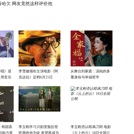
吞哈欠 网友竟然这样评价他
要唱》巡
李雪健领衔主演电影《阿
从舞台到家庭：汤灿的多
：用音乐
克达拉》定档6月21日
重身份与幸福哲学
话
 韩国喜
李玉刚学习川剧变脸彭登
李玉刚否认暗讽刀郎 电影
影响力奖
怀愿收他为徒 有望将成为
《云上的云》18日全国公