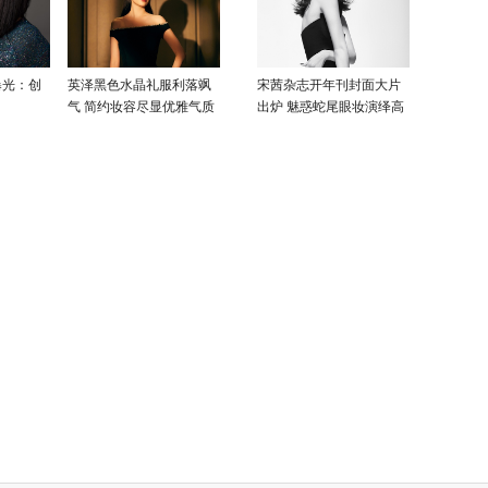
曝光：创
英泽黑色水晶礼服利落飒
宋茜杂志开年刊封面大片
气 简约妆容尽显优雅气质
出炉 魅惑蛇尾眼妆演绎高
级性感美