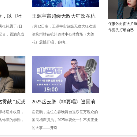
台，以《牡
王源宇宙超级无敌大狂欢在杭
任素汐封面大片
员张铭恩于7日
7月12日晚，王源宇宙超级无敌大狂欢巡
写古典深
州开唱 用心细节诠释双向奔赴
作要先打动自己
登台，圆满完成
演杭州站在杭州奥体中心体育场（大莲
梅”至情至
的爱
花）震撼开唱，容纳...
贡献 “反派
2025岳云鹏《非要唱》巡回演
即将迎来收官，
岳云鹏，这位在春晚舞台逗乐亿万观众的
蠢” 是表演
唱会北京站：用音乐讲最朴素
杰饰演的柳韵，
国民相声演员，2025年要做一件不务正业
的真心话
的大事——开巡...