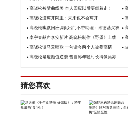
高晓松被赞曲线美 本人回应以后要倒着走！
●
●
高晓松没离开阿里：未来也不会离开
●
●
高晓松幽默回应调侃出门不带助理：肯德基买双
●
●
李宇春献声李安新片 高晓松制作《野望》上线
份不便宜！
●
●
高晓松谈马云唱歌 一句话夸两个人被赞高情
●
●
高晓松暴瘦颜值逆袭 曾自称年轻时长得像吴亦
商！
●
货
凡！
猜您喜欢