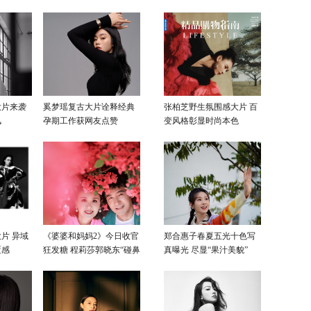
大片来袭
奚梦瑶复古大片诠释经典
张柏芝野生氛围感大片 百
风
孕期工作获网友点赞
变风格彰显时尚本色
片 异域
《婆婆和妈妈2》今日收官
郑合惠子春夏五光十色写
覆感
狂发糖 程莉莎郭晓东“碰鼻
真曝光 尽显“果汁美貌”
杀”大片甜蜜爆表