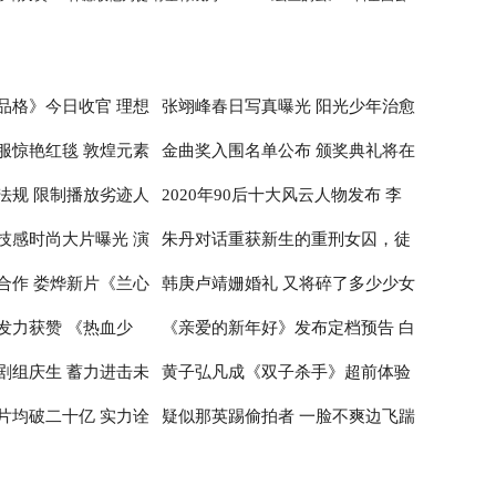
刘德华师弟
映
品格》今日收官 理想
张翊峰春日写真曝光 阳光少年治愈
服惊艳红毯 敦煌元素
金曲奖入围名单公布 颁奖典礼将在
治愈
感满满
法规 限制播放劣迹人
2020年90后十大风云人物发布 李
性
台北小巨蛋举行
技感时尚大片曝光 演
朱丹对话重获新生的重刑女囚，徒
子柒居首李佳琦辛有志纷纷入围
合作 娄烨新片《兰心
韩庚卢靖姗婚礼 又将碎了多少少女
神
步20公里亲历深山医疗
发力获赞 《热血少
《亲爱的新年好》发布定档预告 白
布撤档
的心
剧组庆生 蓄力进击未
黄子弘凡成《双子杀手》超前体验
百何张子枫温馨约定跨年公映
片均破二十亿 实力诠
疑似那英踢偷拍者 一脸不爽边飞踹
官 出席首映红毯推广电影革新
边喊话