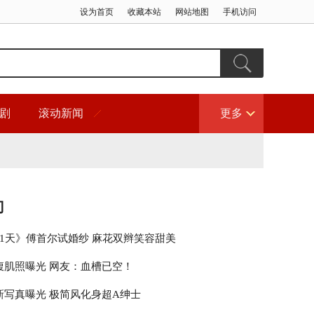
设为首页
收藏本站
网站地图
手机访问
剧
滚动新闻
更多
门
21天》傅首尔试婚纱 麻花双辫笑容甜美
腹肌照曝光 网友：血槽已空！
新写真曝光 极简风化身超A绅士