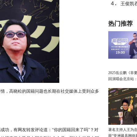
4.
王俊凯
热门推荐
2025岳云鹏《非
回演唱会北京站
讲最朴素的真心
情，高晓松的国籍问题也长期在社交媒体上受到众多
功，有网友转发评论道：“你的国籍回来了吗”？对
著名主持人王为念
获“亚洲最具网络