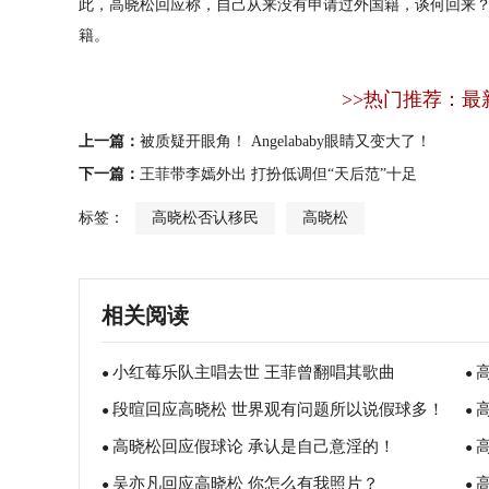
此，高晓松回应称，自己从来没有申请过外国籍，谈何回来
籍。
>>热门推荐：最
上一篇：
被质疑开眼角！ Angelababy眼睛又变大了！
下一篇：
王菲带李嫣外出 打扮低调但“天后范”十足
标签：
高晓松否认移民
高晓松
相关阅读
小红莓乐队主唱去世 王菲曾翻唱其歌曲
●
●
段暄回应高晓松 世界观有问题所以说假球多！
《Dreams》！
●
呢
●
高晓松回应假球论 承认是自己意淫的！
●
●
吴亦凡回应高晓松 你怎么有我照片？
●
●