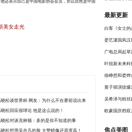
？他还表示自己是中国电影协会会员，所以自然是中国
最新更新
新美女走光
白客《女士的
娄艺潇国风汉
伴侣程梁温暖
广电总局起草
彰显时尚包容
叶祖新未来科
员参与的节目
徐峥想和娄烨
绎春日太阳男
黄子韬演技爆
大剧院》却宣
吴希泽与粉丝
年》收官在即
高晓松谈世界杯 网友：为什么不在赛前说出来
高晓松回应假球论 他是这么说的！
欧豪国庆档双
？
来可期
高晓松对谈克林顿：多的是你不知道的事
释多变角色
焦点美图
高晓松想用吴亦凡的脸 大赞蜡像还原度高！