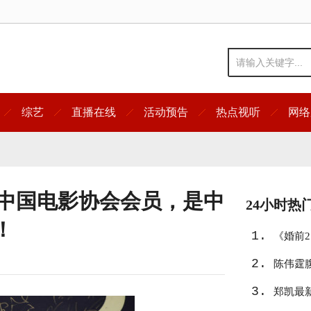
综艺
直播在线
活动预告
热点视听
网络
是中国电影协会会员，是中
24小时热
！
1.
《婚前
2.
陈伟霆
3.
郑凯最