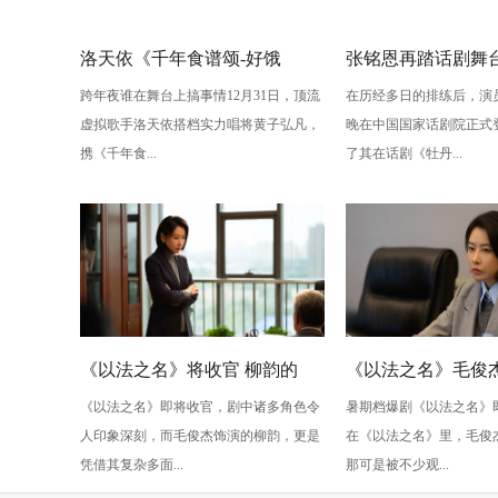
洛天依《千年食谱颂-好饿
张铭恩再踏话剧舞
跨年夜谁在舞台上搞事情12月31日，顶流
在历经多日的排练后，演
版》：跨年夜最萌“食”光！
丹亭上三生路》续
虚拟歌手洛天依搭档实力唱将黄子弘凡，
晚在中国国家话剧院正式
情，全新演绎“柳梦
携《千年食...
了其在话剧《牡丹...
性
《以法之名》将收官 柳韵的
《以法之名》毛俊杰
《以法之名》即将收官，剧中诸多角色令
暑期档爆剧《以法之名》
“蠢” 让毛俊杰重回巅峰
级” 演技？柳韵的 “
人印象深刻，而毛俊杰饰演的柳韵，更是
在《以法之名》里，毛俊
的胜利！
凭借其复杂多面...
那可是被不少观...