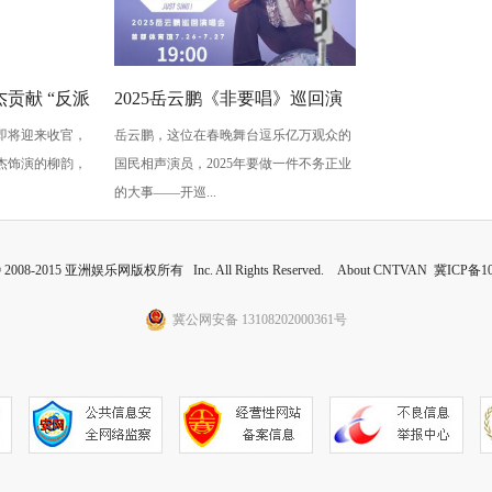
贡献 “反派
2025岳云鹏《非要唱》巡回演
即将迎来收官，
岳云鹏，这位在春晚舞台逗乐亿万观众的
蠢” 是表演
唱会北京站：用音乐讲最朴素
杰饰演的柳韵，
国民相声演员，2025年要做一件不务正业
的真心话
的大事——开巡...
 © 2008-2015 亚洲娱乐网版权所有 Inc. All Rights Reserved. About CNTVAN
冀ICP备10
冀公网安备 13108202000361号