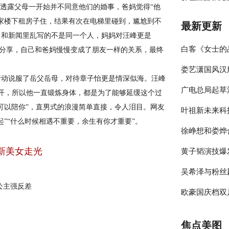
透露父母一开始并不同意他们的婚事，爸妈觉得“他
家楼下租房子住，结果有次在电梯里碰到，尴尬到不
最新更新
，和新闻里乱写的不是同一个人，妈妈对汪峰更是
白客《女士的
中分享，自己和爸妈慢慢变成了朋友一样的关系，最终
娄艺潇国风汉
伴侣程梁温暖
动说服了岳父岳母，对待章子怡更是情深似海。汪峰
广电总局起草
彰显时尚包容
开，所以他一直锻炼身体，都是为了能够延缓这个过
可以陪你”，直男式的浪漫简单直接，令人泪目。网友
叶祖新未来科
员参与的节目
”“什么时候相遇不重要，余生有你才重要”。
徐峥想和娄烨
绎春日太阳男
新美女走光
黄子韬演技爆
大剧院》却宣
吴希泽与粉丝
年》收官在即
公主强反差
欧豪国庆档双
来可期
释多变角色
焦点美图