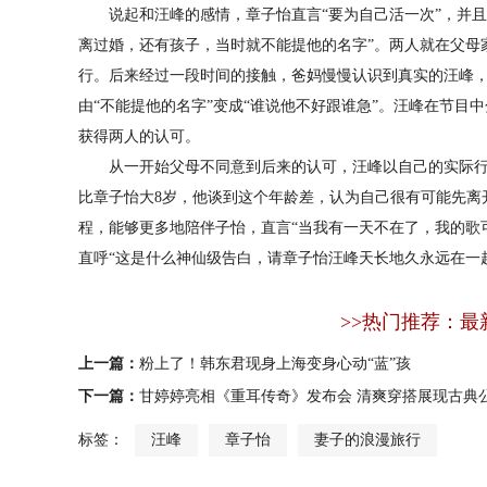
说起和汪峰的感情，章子怡直言“要为自己活一次”，并且
离过婚，还有孩子，当时就不能提他的名字”。两人就在父母
行。后来经过一段时间的接触，爸妈慢慢认识到真实的汪峰
由“不能提他的名字”变成“谁说他不好跟谁急”。汪峰在节目
获得两人的认可。
从一开始父母不同意到后来的认可，汪峰以自己的实际行
比章子怡大8岁，他谈到这个年龄差，认为自己很有可能先离
程，能够更多地陪伴子怡，直言“当我有一天不在了，我的歌
直呼“这是什么神仙级告白，请章子怡汪峰天长地久永远在一起
>>热门推荐：最
上一篇：
粉上了！韩东君现身上海变身心动“蓝”孩
下一篇：
甘婷婷亮相《重耳传奇》发布会 清爽穿搭展现古典
标签：
汪峰
章子怡
妻子的浪漫旅行