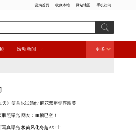
设为首页
收藏本站
网站地图
手机访问
剧
滚动新闻
更多
门
21天》傅首尔试婚纱 麻花双辫笑容甜美
腹肌照曝光 网友：血槽已空！
新写真曝光 极简风化身超A绅士