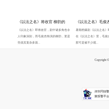
《以法之名》将收官 柳韵的
《以法之名》毛俊杰
《以法之名》即将收官，剧中诸多角色令
暑期档爆剧《以法之名》
“蠢” 让毛俊杰重回巅峰
级” 演技？柳韵的 “
人印象深刻，而毛俊杰饰演的柳韵，更是
在《以法之名》里，毛俊
的胜利！
凭借其复杂多面...
那可是被不少观...
Copyright