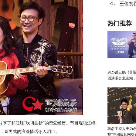
4.
王俊凯
热门推荐
2025岳云鹏《非
回演唱会北京站
讲最朴素的真心
享了和汪峰“坎坷曲折”的恋爱经历。节目现场汪峰
著名主持人王为念
”，直男式的浪漫情话令人泪目。
获“亚洲最具网络