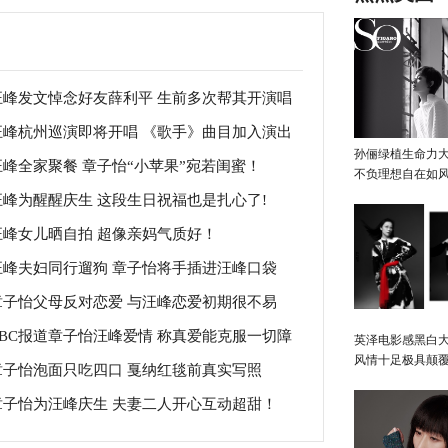
汪峰发文悼念好友薛利平 生前多次帮其开演唱
汪峰杭州巡演即将开唱 《歌手》曲目加入演出
！
孙俪绿植生命力
汪峰全家聚餐 章子怡“小苹果”宛若闺蜜！
单
不负理想自在如
汪峰为醒醒庆生 这段生日祝福也是扎心了!
汪峰女儿晒自拍 超像亲妈气质好！
汪峰夫妇同行遛狗 章子怡将手插进汪峰口袋
章子怡父母反对恋爱 与汪峰恋爱初期很不易
BBC报道章子怡汪峰爱情 称真爱能克服一切障
英泽电影感黑白大
风情十足极具颠
章子怡泡面只吃四口 戛纳红毯前真实写照
章子怡为汪峰庆生 夫妻二人开心互动超甜！