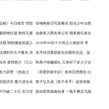
刘德华师弟
映
品格》今日收官 理想
张翊峰春日写真曝光 阳光少年治愈
服惊艳红毯 敦煌元素
金曲奖入围名单公布 颁奖典礼将在
治愈
感满满
法规 限制播放劣迹人
2020年90后十大风云人物发布 李
性
台北小巨蛋举行
技感时尚大片曝光 演
朱丹对话重获新生的重刑女囚，徒
子柒居首李佳琦辛有志纷纷入围
合作 娄烨新片《兰心
韩庚卢靖姗婚礼 又将碎了多少少女
神
步20公里亲历深山医疗
发力获赞 《热血少
《亲爱的新年好》发布定档预告 白
布撤档
的心
剧组庆生 蓄力进击未
黄子弘凡成《双子杀手》超前体验
百何张子枫温馨约定跨年公映
片均破二十亿 实力诠
疑似那英踢偷拍者 一脸不爽边飞踹
官 出席首映红毯推广电影革新
边喊话