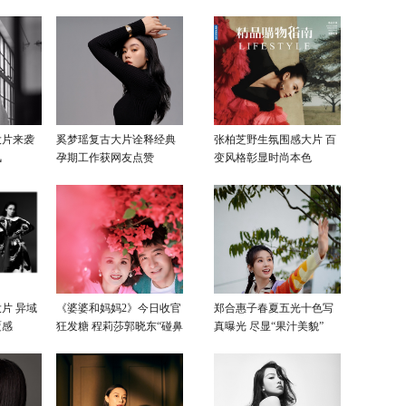
大片来袭
奚梦瑶复古大片诠释经典
张柏芝野生氛围感大片 百
风
孕期工作获网友点赞
变风格彰显时尚本色
片 异域
《婆婆和妈妈2》今日收官
郑合惠子春夏五光十色写
覆感
狂发糖 程莉莎郭晓东“碰鼻
真曝光 尽显“果汁美貌”
杀”大片甜蜜爆表