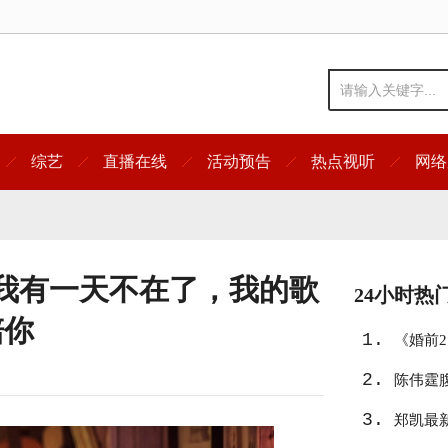
综艺
直播在线
活动预告
热点视听
网络
我有一天不在了，我的歌
24小时热
陪你
1.
《婚前
2.
陈伟霆
3.
郑凯最