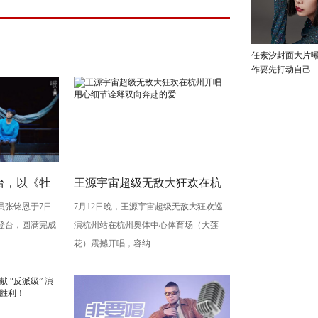
任素汐封面大片
作要先打动自己
台，以《牡
王源宇宙超级无敌大狂欢在杭
员张铭恩于7日
7月12日晚，王源宇宙超级无敌大狂欢巡
写古典深
州开唱 用心细节诠释双向奔赴
登台，圆满完成
演杭州站在杭州奥体中心体育场（大莲
梅”至情至
的爱
花）震撼开唱，容纳...