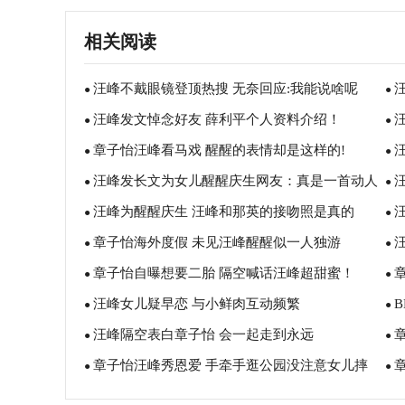
相关阅读
汪峰不戴眼镜登顶热搜 无奈回应:我能说啥呢
●
●
汪峰发文悼念好友 薛利平个人资料介绍！
●
会
●
章子怡汪峰看马戏 醒醒的表情却是这样的!
●
歌
●
汪峰发长文为女儿醒醒庆生网友：真是一首动人
●
●
汪峰为醒醒庆生 汪峰和那英的接吻照是真的
的长诗！
●
●
章子怡海外度假 未见汪峰醒醒似一人独游
吗？
●
●
章子怡自曝想要二胎 隔空喊话汪峰超甜蜜！
●
●
汪峰女儿疑早恋 与小鲜肉互动频繁
●
●
汪峰隔空表白章子怡 会一起走到永远
●
碍
●
章子怡汪峰秀恩爱 手牵手逛公园没注意女儿摔
●
●
倒！