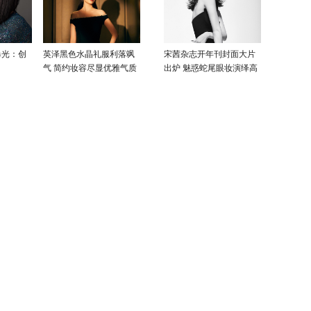
曝光：创
英泽黑色水晶礼服利落飒
宋茜杂志开年刊封面大片
气 简约妆容尽显优雅气质
出炉 魅惑蛇尾眼妆演绎高
级性感美