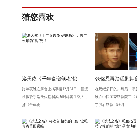
猜您喜欢
洛天依《千年食谱颂-好饿
张铭恩再踏话剧舞
跨年夜谁在舞台上搞事情12月31日，顶流
在历经多日的排练后，演
版》：跨年夜最萌“食”光！
丹亭上三生路》续
虚拟歌手洛天依搭档实力唱将黄子弘凡，
晚在中国国家话剧院正式
情，全新演绎“柳梦
携《千年食...
了其在话剧《牡丹...
性