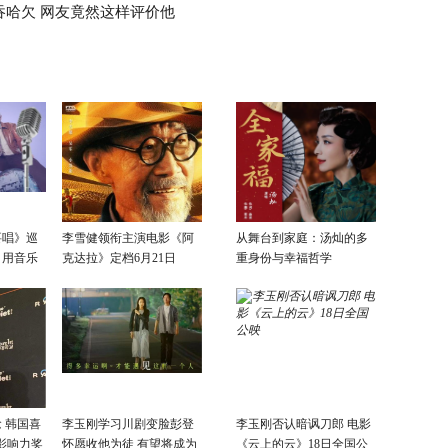
吞哈欠 网友竟然这样评价他
要唱》巡
李雪健领衔主演电影《阿
从舞台到家庭：汤灿的多
：用音乐
克达拉》定档6月21日
重身份与幸福哲学
话
 韩国喜
李玉刚学习川剧变脸彭登
李玉刚否认暗讽刀郎 电影
影响力奖
怀愿收他为徒 有望将成为
《云上的云》18日全国公