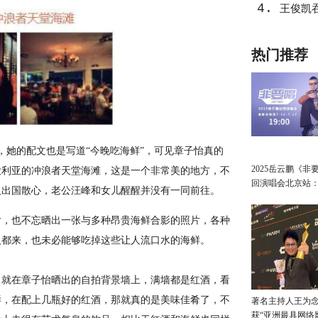
4.
王俊凯
热门推荐
她的配文也是写道“今晚吃海鲜”，可见章子怡真的
2025岳云鹏《非
大利亚的冲浪者天堂海滩，这是一个非常美的地方，不
回演唱会北京站
人出国散心，老公汪峰和女儿醒醒并没有一同前往。
讲最朴素的真心
，也不忘晒出一张与多种昂贵海鲜合影的照片，各种
人都来，也未必能够吃掉这些让人流口水的海鲜。
就在章子怡晒出的自拍背景墙上，满墙都是红酒，看
鲜，在配上几瓶好的红酒，那就真的是美味佳肴了，不
著名主持人王为念
获“亚洲最具网络