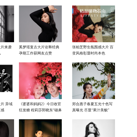
大片来袭
奚梦瑶复古大片诠释经典
张柏芝野生氛围感大片 百
风
孕期工作获网友点赞
变风格彰显时尚本色
片 异域
《婆婆和妈妈2》今日收官
郑合惠子春夏五光十色写
覆感
狂发糖 程莉莎郭晓东“碰鼻
真曝光 尽显“果汁美貌”
杀”大片甜蜜爆表