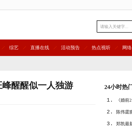
综艺
直播在线
活动预告
热点视听
网络
汪峰醒醒似一人独游
24小时热
1.
《婚前
2.
陈伟霆
3.
郑凯最