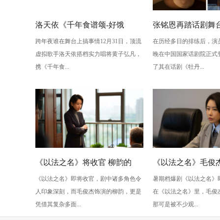
洛天依《千年食谱颂-好饿
张铭恩再踏话剧舞
跨年夜谁在舞台上搞事情12月31日，顶流
在历经多日的排练后，演
版》：跨年夜最萌“食”光！
丹亭上三生路》续
虚拟歌手洛天依搭档实力唱将黄子弘凡，
晚在中国国家话剧院正式
情，全新演绎“柳梦
携《千年食...
了其在话剧《牡丹...
性
《以法之名》将收官 柳韵的
《以法之名》毛俊杰
《以法之名》即将收官，剧中诸多角色令
暑期档爆剧《以法之名》
“蠢” 让毛俊杰重回巅峰
级” 演技？柳韵的 “
人印象深刻，而毛俊杰饰演的柳韵，更是
在《以法之名》里，毛俊
的胜利！
凭借其复杂多面...
那可是被不少观...