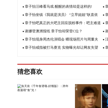
章子怡汪峰看马戏 醒醒的表情却是这样的!
●
●
章子怡坐镇《我就是演员》 “立早姐姐”耿直依
●
●
章子怡吧真正的大吧主回应脱粉事件：吧主难道
旧
●
●
谢娜登澳洲报纸 章子怡却荣登C位？
不是我吗？
●
●
章子怡现身周杰伦演唱会 晒现场照片与周董夫
●
袁
●
章子怡戒指被打马赛克 实物曝光却让网友失望
妇合照
●
●
了！
猜您喜欢