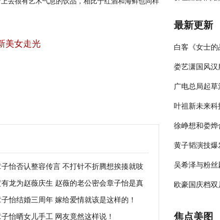
看上去很有艺术气息的饮品，相比于红酒和海鲜也同样
最新更新
新美女走光
白客《女士的
娄艺潇国风汉
伴侣程梁温暖
广电总局起草
彰显时尚包容
叶祖新未来科
员参与的节目
徐峥想和娄烨
绎春日太阳男
黄子韬演技爆
大剧院》却宣
吴希泽与粉丝
年》收官在即
章子怡否认整容传言 不打针不折腾想挨揍就吱
黄有龙为赵薇庆生 赵薇的老公密会章子怡是真
声！
欧豪国庆档双
来可期
章子怡结婚三周年 嫁给爱情就该是这样的！
吗？ 赵薇老公黄有龙前妻是谁？
释多变角色
焦点美图
章子怡晒女儿手工 网友竟然这样说！