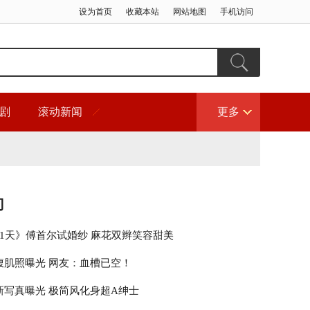
设为首页
收藏本站
网站地图
手机访问
剧
滚动新闻
更多
门
21天》傅首尔试婚纱 麻花双辫笑容甜美
腹肌照曝光 网友：血槽已空！
新写真曝光 极简风化身超A绅士