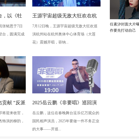
台，以《牡
王源宇宙超级无敌大狂欢在杭
任素汐封面大片
员张铭恩于7日
7月12日晚，王源宇宙超级无敌大狂欢巡
写古典深
州开唱 用心细节诠释双向奔赴
作要先打动自己
登台，圆满完成
演杭州站在杭州奥体中心体育场（大莲
梅”至情至
的爱
花）震撼开唱，容纳...
贡献 “反派
2025岳云鹏《非要唱》巡回演
即将迎来收官，
岳云鹏，这位在春晚舞台逗乐亿万观众的
蠢” 是表演
唱会北京站：用音乐讲最朴素
杰饰演的柳韵，
国民相声演员，2025年要做一件不务正业
的真心话
的大事——开巡...