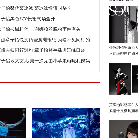
章子怡替代范冰冰 范冰冰惨遭封杀？
章子怡黑色深V长裙气场全开
章子怡拉黑粉丝 与谢娜粉丝脱粉事件有关
谢娜章子怡包文婧登澳洲报纸 为啥不见同行的
孙俪绿植生命力
汪峰夫妇同行遛狗 章子怡将手插进汪峰口袋
咏仪？
不负理想自在如
章子怡谈大女儿 第一次见面小苹果就喊我妈妈
英泽电影感黑白大
风情十足极具颠