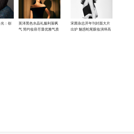
曝光：创
英泽黑色水晶礼服利落飒
宋茜杂志开年刊封面大片
气 简约妆容尽显优雅气质
出炉 魅惑蛇尾眼妆演绎高
级性感美