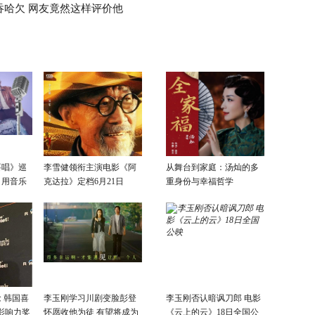
吞哈欠 网友竟然这样评价他
要唱》巡
李雪健领衔主演电影《阿
从舞台到家庭：汤灿的多
：用音乐
克达拉》定档6月21日
重身份与幸福哲学
话
 韩国喜
李玉刚学习川剧变脸彭登
李玉刚否认暗讽刀郎 电影
影响力奖
怀愿收他为徒 有望将成为
《云上的云》18日全国公