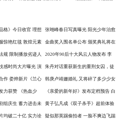
刘德华师弟
映
品格》今日收官 理想
张翊峰春日写真曝光 阳光少年治愈
服惊艳红毯 敦煌元素
金曲奖入围名单公布 颁奖典礼将在
治愈
感满满
法规 限制播放劣迹人
2020年90后十大风云人物发布 李
性
台北小巨蛋举行
技感时尚大片曝光 演
朱丹对话重获新生的重刑女囚，徒
子柒居首李佳琦辛有志纷纷入围
合作 娄烨新片《兰心
韩庚卢靖姗婚礼 又将碎了多少少女
神
步20公里亲历深山医疗
发力获赞 《热血少
《亲爱的新年好》发布定档预告 白
布撤档
的心
剧组庆生 蓄力进击未
黄子弘凡成《双子杀手》超前体验
百何张子枫温馨约定跨年公映
片均破二十亿 实力诠
疑似那英踢偷拍者 一脸不爽边飞踹
官 出席首映红毯推广电影革新
边喊话