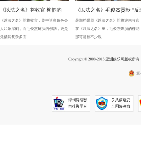
《以法之名》将收官 柳韵的
《以法之名》毛俊杰贡献 “反
《以法之名》即将收官，剧中诸多角色令
暑期档爆剧《以法之名》即将迎来收官
“蠢” 让毛俊杰重回巅峰
级” 演技？柳韵的 “蠢” 是表演
人印象深刻，而毛俊杰饰演的柳韵，更是
在《以法之名》里，毛俊杰饰演的柳韵
的胜利！
凭借其复杂多面...
那可是被不少观...
Copyright © 2008-2015 亚洲娱乐网版权所有 Inc
冀