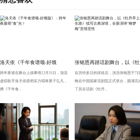
洛天依《千年食谱颂-好饿
张铭恩再踏话剧舞台，以《牡
跨年夜谁在舞台上搞事情12月31日，顶流
在历经多日的排练后，演员张铭恩于7
版》：跨年夜最萌“食”光！
丹亭上三生路》续写古典深
虚拟歌手洛天依搭档实力唱将黄子弘凡，
晚在中国国家话剧院正式登台，圆满完
情，全新演绎“柳梦梅”至情至
携《千年食...
了其在话剧《牡丹...
性