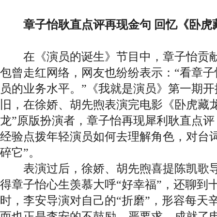
章子怡耿直点评再现金句 回忆《卧虎
在《演员的诞生》节目中，章子怡贡献的
包曾走红网络，网友也纷纷表示：“看章子
员的业务水平。”《我就是演员》第一期开
旧，在徐娇、胡先煦表演完电影《卧虎藏龙
龙”原版扮演者，章子怡再现犀利耿直点评
经验点拨年轻演员如何去理解角色，对台词
碎它”。
表演过后，徐娇、胡先煦喜提陈凯歌导
得章子怡心生羡慕大呼“好幸福”，还聊到
时，李安导演对自己的“折磨”，形容每天辛
而也正是李安的不鼓励、严要求，成就了