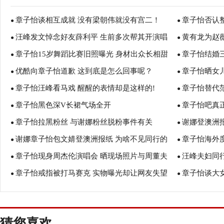
章子怡谈相互成就 没有梁朝伟就没有宫二！
章子怡否认
●
●
汪峰发文悼念好友薛利平 生前多次帮其开演唱
黄有龙为赵
●
一声！
●
章子怡15岁舞蹈比赛旧照曝光 身材出众长相甜
章子怡结婚
会！
●
的吗？ 赵薇
●
优酷向章子怡道歉 这到底是怎么回事呢？
章子怡晒女
美！
●
●
章子怡汪峰看马戏 醒醒的表情却是这样的!
章子怡替代
●
●
章子怡黑色深V长裙气场全开
章子怡吧真
●
●
章子怡拉黑粉丝 与谢娜粉丝脱粉事件有关
谢娜登澳洲
●
不是我吗？
●
谢娜章子怡包文婧登澳洲报纸 为啥不见同行的
章子怡海外
●
●
章子怡现身周杰伦演唱会 晒现场照片与周董夫
汪峰夫妇同
袁咏仪？
●
●
章子怡戒指被打马赛克 实物曝光却让网友失望
章子怡谈大
妇合照
●
●
了！
猜您喜欢