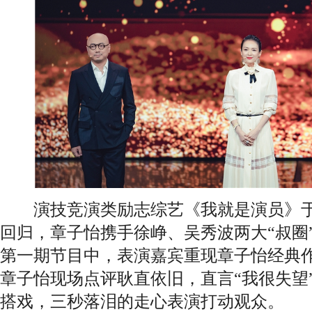
演技竞演类励志综艺《我就是演员》于9
回归，章子怡携手徐峥、吴秀波两大“叔圈
第一期节目中，表演嘉宾重现章子怡经典
章子怡现场点评耿直依旧，直言“我很失望
搭戏，三秒落泪的走心表演打动观众。