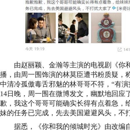
由
赵丽颖
、金瀚等主演的电视剧《你
播，由周一围饰演的林莫臣遭书粉质疑，
中清冷孤傲毒舌邪魅的林哥哥不符，“有演技
14日晚，周一围在微博发文，幽默地回应
歉，我这个哥哥可能确实长得有点着急，
妹的任务已完成，先去美国避避风头，不打
据悉，《你和我的倾城时光》由改编自