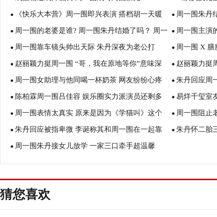
《快乐大本营》周一围即兴表演 搭档胡一天暖
周一围朱丹结
●
●
周一围的老婆是谁? 周一围朱丹结婚了吗？ 周一
周一围主演
男上身
●
朱丹是什么关
●
周一围靠车镜头帅出天际 朱丹深夜为老公打
周一围 X 
围谈和朱丹恋情竟然是这样说的！
●
几岁？ 周一
●
赵丽颖力挺周一围 “哥，我在原地等你”意味深
赵丽颖力挺
call!
●
持
●
周一围女助理与他同喝一杯奶茶 网友纷纷心疼
朱丹回应周
长！
●
●
陈柏霖周一围吕佳容 娱乐圈实力派演员还剩多
易烊千玺室
朱丹
●
难道没事做了
●
周一围表情太真实 原来是因为《学猫叫》这个
周一围阻止
少
●
一围
●
朱丹回应被指卑微 李诞称其和周一围在一起靠
朱丹怀二胎
元宵小品
●
●
周一围朱丹接女儿放学 一家三口牵手超温馨
的是“无知”
●
了！
猜您喜欢