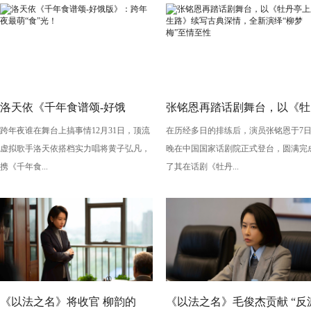
洛天依《千年食谱颂-好饿
张铭恩再踏话剧舞台，以《牡
跨年夜谁在舞台上搞事情12月31日，顶流
在历经多日的排练后，演员张铭恩于7
版》：跨年夜最萌“食”光！
丹亭上三生路》续写古典深
虚拟歌手洛天依搭档实力唱将黄子弘凡，
晚在中国国家话剧院正式登台，圆满完
情，全新演绎“柳梦梅”至情至
携《千年食...
了其在话剧《牡丹...
性
《以法之名》将收官 柳韵的
《以法之名》毛俊杰贡献 “反