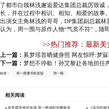
了都市白领林浅邂逅爱达集团总裁厉致诚
长，并在过程中相识、相知、相爱的故事
出演女主角林浅的哥哥，DP集团副总裁林
认为，周一围与原作人物“气质不符”，随
>>热门推荐：最新美
上一篇：
奚梦瑶首晒健身照 网友惊呼:梦寐
下一篇：
梦想不停歇！孙艾黎赴各地担任
标签：
周一围遭书粉质疑
周一围
相关阅读
戏里霸道戏外低调 周一围成时尚圈新宠
《演员的诞
●
●