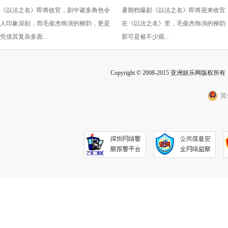
《以法之名》即将收官，剧中诸多角色令
暑期档爆剧《以法之名》即将迎来收官
“蠢” 让毛俊杰重回巅峰
级” 演技？柳韵的 “蠢” 是表演
人印象深刻，而毛俊杰饰演的柳韵，更是
在《以法之名》里，毛俊杰饰演的柳韵
的胜利！
凭借其复杂多面...
那可是被不少观...
Copyright © 2008-2015 亚洲娱乐网版权所有 Inc
冀