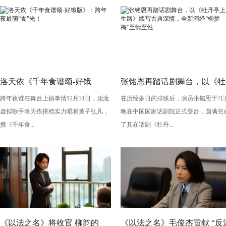
洛天依《千年食谱颂-好饿
张铭恩再踏话剧舞台，以《牡
跨年夜谁在舞台上搞事情12月31日，顶流
在历经多日的排练后，演员张铭恩于7
版》：跨年夜最萌“食”光！
丹亭上三生路》续写古典深
虚拟歌手洛天依搭档实力唱将黄子弘凡，
晚在中国国家话剧院正式登台，圆满完
情，全新演绎“柳梦梅”至情至
携《千年食...
了其在话剧《牡丹...
性
《以法之名》将收官 柳韵的
《以法之名》毛俊杰贡献 “反