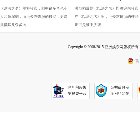
《以法之名》即将收官，剧中诸多角色令
暑期档爆剧《以法之名》即将迎来收官
“蠢” 让毛俊杰重回巅峰
级” 演技？柳韵的 “蠢” 是表演
人印象深刻，而毛俊杰饰演的柳韵，更是
在《以法之名》里，毛俊杰饰演的柳韵
的胜利！
凭借其复杂多面...
那可是被不少观...
Copyright © 2008-2015 亚洲娱乐网版权所有 Inc
冀