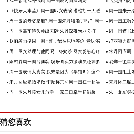
戏里霸道戏外低调 周一围成时尚圈新宠
《演员的诞
●
●
《快乐大本营》周一围即兴表演 搭档胡一天暖
周一围朱丹结
●
●
周一围的老婆是谁? 周一围朱丹结婚了吗？ 周一
周一围主演
男上身
●
朱丹是什么关
●
周一围靠车镜头帅出天际 朱丹深夜为老公打
周一围遭书粉
围谈和朱丹恋情竟然是这样说的！
●
几岁？ 周一
●
赵丽颖力挺周一围 “哥，我在原地等你”意味深
赵丽颖力挺
call!
●
●
周一围女助理与他同喝一杯奶茶 网友纷纷心疼
朱丹回应周
长！
●
●
陈柏霖周一围吕佳容 娱乐圈实力派演员还剩多
易烊千玺室
朱丹
●
难道没事做了
●
周一围表情太真实 原来是因为《学猫叫》这个
周一围阻止
少
●
一围
●
朱丹回应被指卑微 李诞称其和周一围在一起靠
朱丹怀二胎
元宵小品
●
●
周一围朱丹接女儿放学 一家三口牵手超温馨
朱一龙X哆
的是“无知”
●
了！
●
猜您喜欢