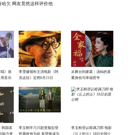
吞哈欠 网友竟然这样评价他
要唱》巡
李雪健领衔主演电影《阿
从舞台到家庭：汤灿的多
：用音乐
克达拉》定档6月21日
重身份与幸福哲学
话
 韩国喜
李玉刚学习川剧变脸彭登
李玉刚否认暗讽刀郎 电影
影响力奖
怀愿收他为徒 有望将成为
《云上的云》18日全国公