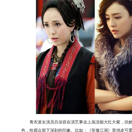
青衣派女演员吕佳容在演艺事业上虽没能大红大紫，但她
色，给观众留下深刻的印象。比如：《笑傲江湖》里俏皮可