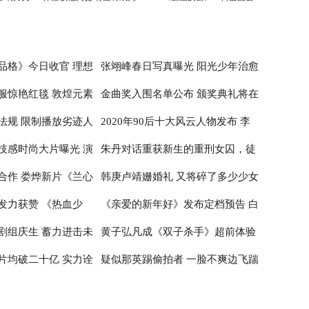
刘德华师弟
映
品格》今日收官 理想
张翊峰春日写真曝光 阳光少年治愈
服惊艳红毯 敦煌元素
金曲奖入围名单公布 颁奖典礼将在
治愈
感满满
法规 限制播放劣迹人
2020年90后十大风云人物发布 李
性
台北小巨蛋举行
技感时尚大片曝光 演
朱丹对话重获新生的重刑女囚，徒
子柒居首李佳琦辛有志纷纷入围
合作 娄烨新片《兰心
韩庚卢靖姗婚礼 又将碎了多少少女
神
步20公里亲历深山医疗
发力获赞 《热血少
《亲爱的新年好》发布定档预告 白
布撤档
的心
剧组庆生 蓄力进击未
黄子弘凡成《双子杀手》超前体验
百何张子枫温馨约定跨年公映
片均破二十亿 实力诠
疑似那英踢偷拍者 一脸不爽边飞踹
官 出席首映红毯推广电影革新
边喊话