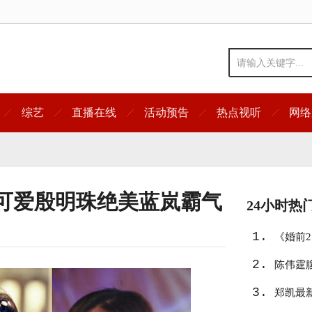
综艺
直播在线
活动预告
热点视听
网络
可爱殷明珠绝美蓝岚霸气
24小时热
1.
《婚前
2.
陈伟霆
3.
郑凯最