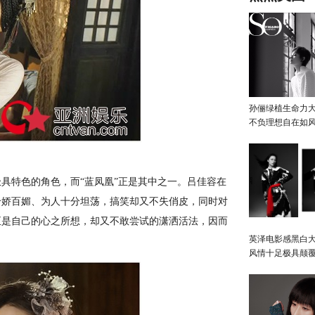
孙俪绿植生命力
不负理想自在如
具特色的角色，而“蓝凤凰”正是其中之一。吕佳容在
、千娇百媚、为人十分坦荡，搞笑却又不失俏皮，同时对
正是自己的心之所想，却又不敢尝试的潇洒活法，因而
英泽电影感黑白大
风情十足极具颠