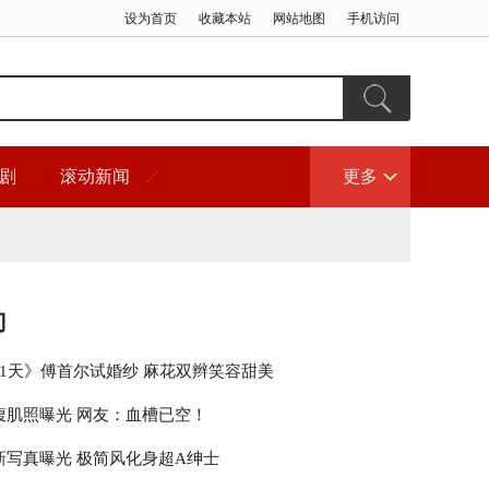
设为首页
收藏本站
网站地图
手机访问
剧
滚动新闻
更多
门
21天》傅首尔试婚纱 麻花双辫笑容甜美
腹肌照曝光 网友：血槽已空！
新写真曝光 极简风化身超A绅士