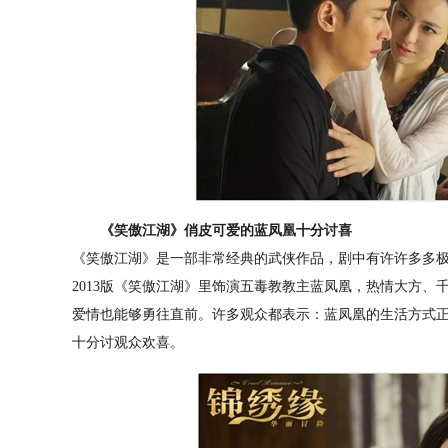
《笑傲江湖》俏皮可爱的蓝凤凰十分讨喜
《笑傲江湖》是一部非常经典的武侠作品，剧中有许许多多极
2013版《笑傲江湖》里饰演五毒教教主蓝凤凰，热情大方
爱情也能够勇往直前。许多观众都表示：蓝凤凰的生活方式
十分讨观众欢喜。