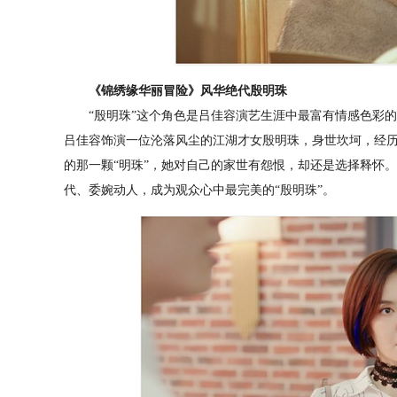
《锦绣缘华丽冒险》风华绝代殷明珠
“殷明珠”这个角色是吕佳容演艺生涯中最富有情感色彩的
吕佳容饰演一位沦落风尘的江湖才女殷明珠，身世坎坷，经
的那一颗“明珠”，她对自己的家世有怨恨，却还是选择释怀。
代、委婉动人，成为观众心中最完美的“殷明珠”。