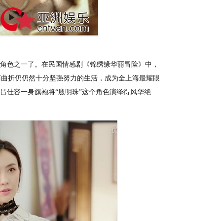
角色之一了。在民国情感剧《锦绣缘华丽冒险》中，
历曲折仍仍然十分坚强努力的生活，成为全上海最耀眼
吕佳容一身旗袍将“殷明珠”这个角色演绎得风华绝