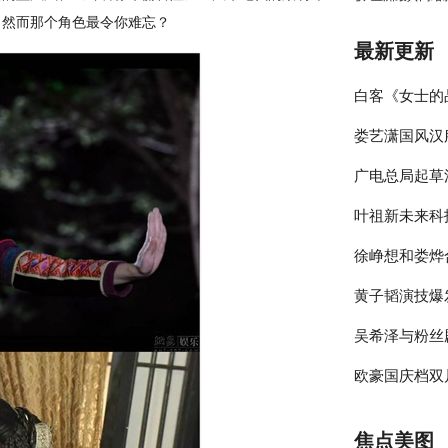
，然而那个角色最令你难忘？
最新更新
白客《女士的
娄艺潇国风汉
伴侣程梁温暖
广电总局起草
彰显时尚包容
叶祖新未来科
员参与的节目
徐峥想和娄烨
绎春日太阳男
黄子韬演技爆
大剧院》却宣
吴希泽与粉丝
年》收官在即
欧豪国庆档双
来可期
释多变角色
焦点美图