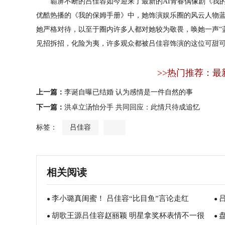
霸屏不断的吕佳容如今迎来了最新的AI青春偶像剧《我的
优酷热播的《我的保姆手册》中，她饰演娱乐圈的风云人物蓝
她严格对待，以至于圈内许多人都对她较为敬畏，唤她一声“
见招拆招，化险为夷，许多观众都被吕佳容饰演的这位可甜
>>热门推荐：最
上一篇：
李诞自曝已结婚 认为感情是一件自然的事
下一篇：
洪卓立汤怡分手 共同回应：此情只待成追忆
标签：
吕佳容
相关阅读
李小璐真闺蜜！ 吕佳容“比目鱼”言论走红
●
●
胡歌王源吕佳容赵丽颖 明星拿奖杯表情不一很
●
●