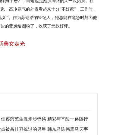
保姆手册》，而这也是她演绎路的又一次拓展。在
岚，高冷霸气的外表看起来十分“不好惹”，工作时，
蓝姐”。作为苏达浩的经纪人，她总能在危急时刻为他
可盐的蓝岚给圈粉了，收获了无数好评。
新美女走光
吕佳容演艺生涯步步铿锵 精彩与辛酸一路随行
盘点被吕佳容撩过的男星 韩东君陈伟霆马天宇