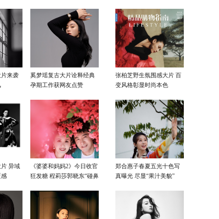
大片来袭
奚梦瑶复古大片诠释经典
张柏芝野生氛围感大片 百
风
孕期工作获网友点赞
变风格彰显时尚本色
片 异域
《婆婆和妈妈2》今日收官
郑合惠子春夏五光十色写
覆感
狂发糖 程莉莎郭晓东“碰鼻
真曝光 尽显“果汁美貌”
杀”大片甜蜜爆表