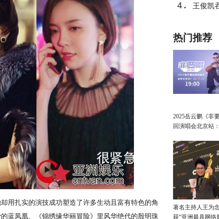
4.
王俊凯
热门推荐
2025岳云鹏《非
回演唱会北京站
讲最朴素的真心
却用扎实的演技成功塑造了许多生动且富有特色的角
著名主持人王为念
爱的蓝凤凰、《锦绣缘华丽冒险》里风华绝代的殷明珠
获“亚洲最具网络