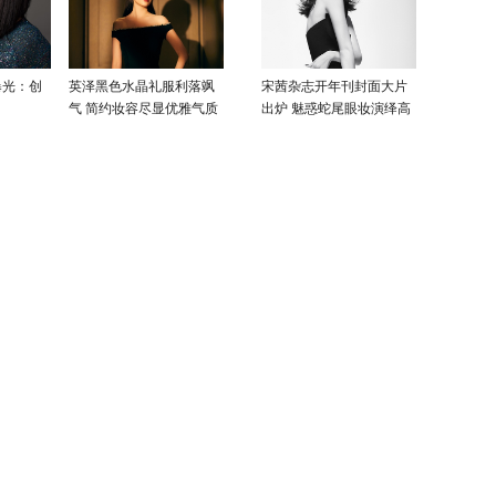
曝光：创
英泽黑色水晶礼服利落飒
宋茜杂志开年刊封面大片
气 简约妆容尽显优雅气质
出炉 魅惑蛇尾眼妆演绎高
级性感美