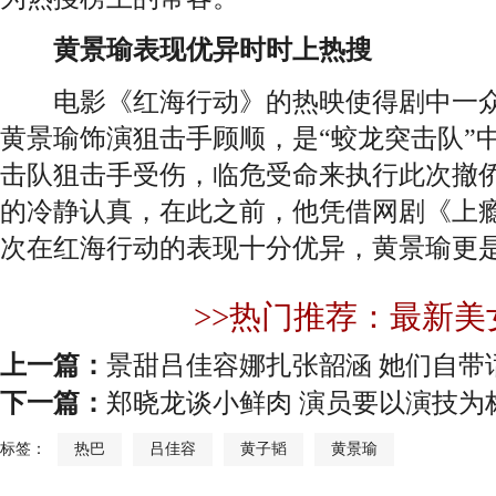
黄景瑜表现优异时时上热搜
电影《红海行动》的热映使得剧中一众
黄景瑜饰演狙击手顾顺，是“蛟龙突击队”
击队狙击手受伤，临危受命来执行此次撤
的冷静认真，在此之前，他凭借网剧《上
次在红海行动的表现十分优异，黄景瑜更
>>热门推荐：最新美
上一篇：
景甜吕佳容娜扎张韶涵 她们自带
下一篇：
郑晓龙谈小鲜肉 演员要以演技为
标签：
热巴
吕佳容
黄子韬
黄景瑜