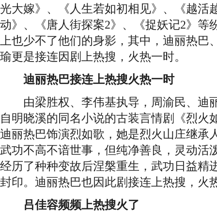
光大嫁》、《人生若如初相见》、《越活
动》、《唐人街探案2》、《捉妖记2》等
上也少不了他们的身影，其中，
迪丽热巴
瑜更是接连因剧上热搜，火热一时。
迪丽热巴
接连上热搜火热一时
由梁胜权、李伟基执导，周渝民、迪丽
自明晓溪的同名小说的古装言情剧《烈火
迪丽热巴饰演烈如歌，她是烈火山庄继承
武功不高不谙世事，但纯净善良，灵动活
经历了种种变故后涅槃重生，武功日益精
封印。迪丽热巴也因此剧接连上热搜，火
吕佳容频频上热搜火了