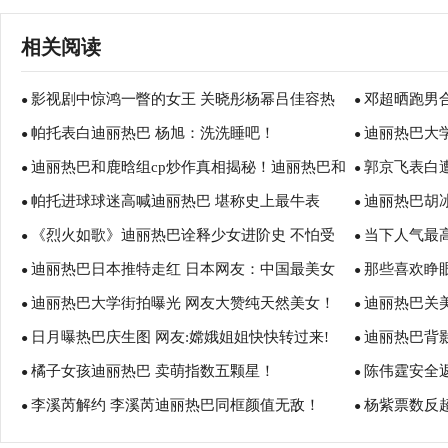
相关阅读
影视剧中惊鸿一瞥的女王 关晓彤杨幂吕佳容热
邓超晒跑男
●
●
帕托表白迪丽热巴 杨旭：洗洗睡吧！
迪丽热巴大
巴
●
●
迪丽热巴和鹿晗组cp炒作真相揭秘！迪丽热巴和
郭京飞表白
●
的吗？ 迪丽
●
帕托进球球迷高喊迪丽热巴 堪称史上最牛表
迪丽热巴胡
鹿晗亲吻照爆出！ 迪丽热巴告别跑男了吗
●
些？ 郭京飞
●
《烈火如歌》迪丽热巴诠释少女进阶史 不怕受
当下人气最
白！
●
这么火
●
迪丽热巴日本推特走红 日本网友：中国最美女
那些喜欢睁
伤勇敢挑战打戏
●
白冰
●
迪丽热巴大学街拍曝光 网友大赞纯天然美女！
迪丽热巴关
明星！
●
赵丽颖
●
日月曝热巴庆生图 网友:嫦娥姐姐快快转过来!
迪丽热巴背
●
●
橘子女孩迪丽热巴 卖萌指数五颗星！
陈伟霆安全
●
人！
●
李溪芮解约 李溪芮迪丽热巴同框颜值无敌！
杨紫票数反超
●
●