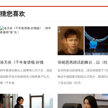
猜您喜欢
洛天依《千年食谱颂-好饿
张铭恩再踏话剧舞台，以《牡
跨年夜谁在舞台上搞事情12月31日，顶流
在历经多日的排练后，演员张铭恩于7
版》：跨年夜最萌“食”光！
丹亭上三生路》续写古典深
虚拟歌手洛天依搭档实力唱将黄子弘凡，
晚在中国国家话剧院正式登台，圆满完
情，全新演绎“柳梦梅”至情至
携《千年食...
了其在话剧《牡丹...
性