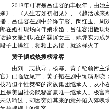
2018年可谓是吕佳容的丰收年，由她
嫁》、《人生若如初相见》、《越活越来
播，吕佳容在剧中分饰宁馨、闵红玉、周欢
郎在婚礼现场向伴娘求婚，吕佳容泪撒现
话题女星到现在的霸屏女王，她凭实力成
段子上爆红，频频上热搜，就这样火了。
黄子韬成热搜榜常客
由刘一志执导，杨幂、黄子韬领衔主演
官》已临近尾声，黄子韬在剧中饰演谢晓
技巧但个性桀骜的家族集团继承人，从小
且是美国社会隐秘富豪唯一继承人。极富
未认输过，却因突如其来的意外陷入落魄
为热搜榜上的常客。