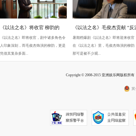
《以法之名》将收官 柳韵的
《以法之名》毛俊杰贡献 “反
《以法之名》即将收官，剧中诸多角色令
暑期档爆剧《以法之名》即将迎来收官
“蠢” 让毛俊杰重回巅峰
级” 演技？柳韵的 “蠢” 是表演
人印象深刻，而毛俊杰饰演的柳韵，更是
在《以法之名》里，毛俊杰饰演的柳韵
的胜利！
凭借其复杂多面...
那可是被不少观...
Copyright © 2008-2015 亚洲娱乐网版权所有 Inc
冀