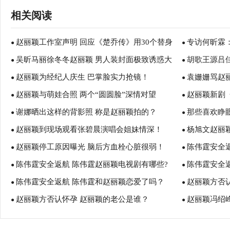
相关阅读
赵丽颖工作室声明 回应《楚乔传》用30个替身
专访何昕霖：
●
●
吴昕马丽徐冬冬赵丽颖 男人装封面极致诱惑大
胡歌王源吕
传言！
●
●
赵丽颖为经纪人庆生 巴掌脸实力抢镜！
袁姗姗骂赵
比拼
●
精彩
●
赵丽颖与萌娃合照 两个“圆圆脸”深情对望
赵丽颖新剧
●
剧有哪些？ 
●
谢娜晒出这样的背影照 称是赵丽颖拍的？
那些喜欢睁
●
●
赵丽颖到现场观看张碧晨演唱会姐妹情深！
杨旭文赵丽
●
赵丽颖
●
赵丽颖停工原因曝光 脑后方血栓心脏很弱！
陈伟霆安全
●
像吗?
●
陈伟霆安全返航 陈伟霆赵丽颖电视剧有哪些?
陈伟霆安全
●
吗？
●
陈伟霆安全返航 陈伟霆和赵丽颖恋爱了吗？
赵丽颖方否
●
●
赵丽颖方否认怀孕 赵丽颖的老公是谁？
赵丽颖冯绍
●
●