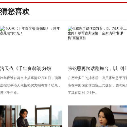
猜您喜欢
洛天依《千年食谱颂-好饿
张铭恩再踏话剧舞台，以《牡
跨年夜谁在舞台上搞事情12月31日，顶流
在历经多日的排练后，演员张铭恩于7
版》：跨年夜最萌“食”光！
丹亭上三生路》续写古典深
虚拟歌手洛天依搭档实力唱将黄子弘凡，
晚在中国国家话剧院正式登台，圆满完
情，全新演绎“柳梦梅”至情至
携《千年食...
了其在话剧《牡丹...
性