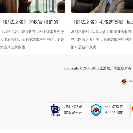
《以法之名》将收官 柳韵的
《以法之名》毛俊杰贡献 “反
《以法之名》即将收官，剧中诸多角色令
暑期档爆剧《以法之名》即将迎来收官
“蠢” 让毛俊杰重回巅峰
级” 演技？柳韵的 “蠢” 是表演
人印象深刻，而毛俊杰饰演的柳韵，更是
在《以法之名》里，毛俊杰饰演的柳韵
的胜利！
凭借其复杂多面...
那可是被不少观...
Copyright © 2008-2015 亚洲娱乐网版权所有 Inc
冀