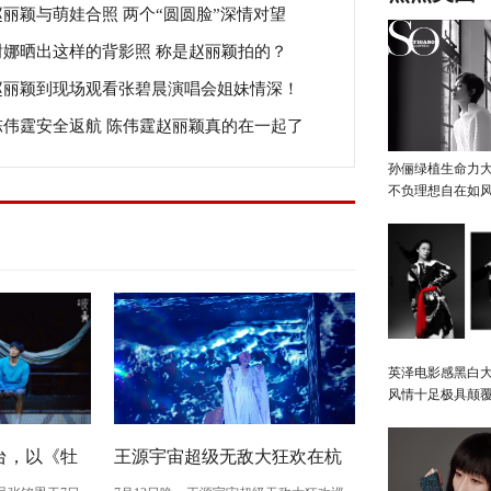
赵丽颖与萌娃合照 两个“圆圆脸”深情对望
谢娜晒出这样的背影照 称是赵丽颖拍的？
赵丽颖到现场观看张碧晨演唱会姐妹情深！
陈伟霆安全返航 陈伟霆赵丽颖真的在一起了
？
孙俪绿植生命力
不负理想自在如
英泽电影感黑白大
风情十足极具颠
台，以《牡
王源宇宙超级无敌大狂欢在杭