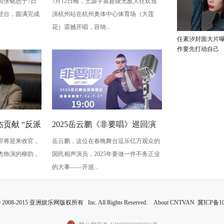
员张铭恩于7日
7月12日晚，王源宇宙超级无敌大狂欢巡
写古典深
州开唱 用心细节诠释双向奔赴
登台，圆满完成
演杭州站在杭州奥体中心体育场（大莲
梅”至情至
的爱
花）震撼开唱，容纳...
任素汐封面大片
作要先打动自己
贡献 “反派
2025岳云鹏《非要唱》巡回演
即将迎来收官，
岳云鹏，这位在春晚舞台逗乐亿万观众的
蠢” 是表演
唱会北京站：用音乐讲最朴素
杰饰演的柳韵，
国民相声演员，2025年要做一件不务正业
的真心话
的大事——开巡...
 © 2008-2015 亚洲娱乐网版权所有 Inc. All Rights Reserved. About CNTVAN
冀ICP备10