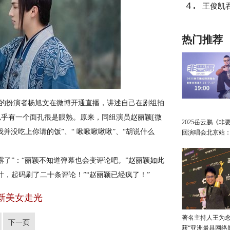
4.
王俊凯
热门推荐
的扮演者杨旭文在微博开通直播，讲述自己在剧组拍
似乎有一个面孔很是眼熟。原来，同组演员
赵丽颖
[微
2025岳云鹏《非
并没吃上你请的饭”、“ 啾啾啾啾啾”、“胡说什么
回演唱会北京站
讲最朴素的真心
露了”：“丽颖不知道弹幕也会变评论吧。”赵丽颖如此
，起码刷了二十条评论！”“赵丽颖已经疯了！”
新美女走光
著名主持人王为念
下一页
获“亚洲最具网络