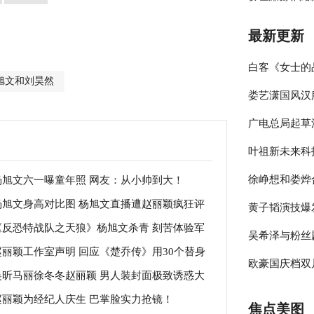
最新更新
白客《女士的
旭文和刘昊然
娄艺潇国风汉
伴侣程梁温暖
广电总局起草
彰显时尚包容
叶祖新未来科
员参与的节目
徐峥想和娄烨
杨旭文六一曝童年照 网友：从小帅到大！
绎春日太阳男
杨旭文身高对比图 杨旭文直播遭赵丽颖疯狂评
黄子韬演技爆
大剧院》却宣
《反恐特战队之天狼》杨旭文杀青 刻苦体验军
！
吴希泽与粉丝
年》收官在即
赵丽颖工作室声明 回应《楚乔传》用30个替身
生活
欧豪国庆档双
来可期
吴昕马丽徐冬冬赵丽颖 男人装封面极致诱惑大
言！
释多变角色
赵丽颖为经纪人庆生 巴掌脸实力抢镜！
拼
焦点美图