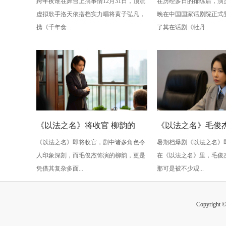
跨年夜谁在舞台上搞事情12月31日，顶流
在历经多日的排练后，演
版》：跨年夜最萌“食”光！
丹亭上三生路》续
虚拟歌手洛天依搭档实力唱将黄子弘凡，
晚在中国国家话剧院正式
情，全新演绎“柳梦
携《千年食...
了其在话剧《牡丹...
性
《以法之名》将收官 柳韵的
《以法之名》毛俊杰
《以法之名》即将收官，剧中诸多角色令
暑期档爆剧《以法之名》
“蠢” 让毛俊杰重回巅峰
级” 演技？柳韵的 “
人印象深刻，而毛俊杰饰演的柳韵，更是
在《以法之名》里，毛俊
的胜利！
凭借其复杂多面...
那可是被不少观...
Copyright