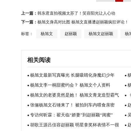
上一篇：
韩东君直拍视频太苏了！笑容阳光让人心动
下一篇：
杨旭文身高对比图 杨旭文直播遭赵丽颖疯狂评论！
标签：
杨旭文
赵丽颖
杨旭文赵丽颖
杨
相关阅读
杨旭文最新写真曝光 长腿吸睛化身魔幻少年
●
●
杨旭文李一桐甜蜜约会？ 杨旭文个人资料
●
●
杨旭文的老婆竟然是她！ 杨旭文青龙造型霸气
●
论
●
张俪杨旭文石锤来了！ 被拍到车内喂食亲密
高颜值！
●
旅
●
专访何昕霖：翟天临“娇妻”到赵丽颖“闺蜜”
●
传
●
胡歌王源吕佳容赵丽颖 明星拿奖杯表情不一很
●
比
●