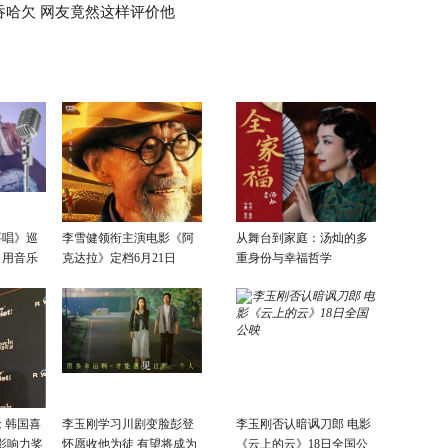
吞哈欠 网友竟然这样评价他
要唱》巡
李雪健领衔主演电影《阿
从舞台到家庭：汤灿的多
：用音乐
克达拉》定档6月21日
重身份与幸福哲学
话
 韩国喜
李玉刚学习川剧变脸彭登
李玉刚否认暗讽刀郎 电影
影响力奖
怀愿收他为徒 有望将成为
《云上的云》18日全国公