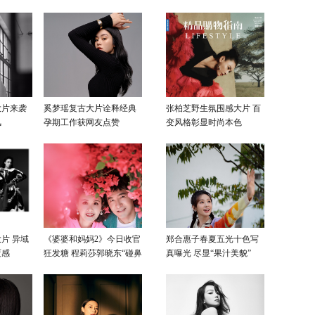
大片来袭
奚梦瑶复古大片诠释经典
张柏芝野生氛围感大片 百
风
孕期工作获网友点赞
变风格彰显时尚本色
片 异域
《婆婆和妈妈2》今日收官
郑合惠子春夏五光十色写
覆感
狂发糖 程莉莎郭晓东“碰鼻
真曝光 尽显“果汁美貌”
杀”大片甜蜜爆表