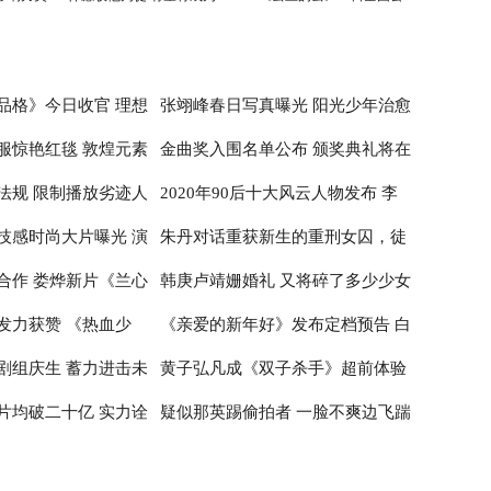
刘德华师弟
映
品格》今日收官 理想
张翊峰春日写真曝光 阳光少年治愈
服惊艳红毯 敦煌元素
金曲奖入围名单公布 颁奖典礼将在
治愈
感满满
法规 限制播放劣迹人
2020年90后十大风云人物发布 李
性
台北小巨蛋举行
技感时尚大片曝光 演
朱丹对话重获新生的重刑女囚，徒
子柒居首李佳琦辛有志纷纷入围
合作 娄烨新片《兰心
韩庚卢靖姗婚礼 又将碎了多少少女
神
步20公里亲历深山医疗
发力获赞 《热血少
《亲爱的新年好》发布定档预告 白
布撤档
的心
剧组庆生 蓄力进击未
黄子弘凡成《双子杀手》超前体验
百何张子枫温馨约定跨年公映
片均破二十亿 实力诠
疑似那英踢偷拍者 一脸不爽边飞踹
官 出席首映红毯推广电影革新
边喊话