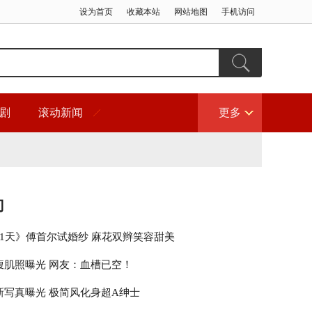
设为首页
收藏本站
网站地图
手机访问
剧
滚动新闻
更多
门
21天》傅首尔试婚纱 麻花双辫笑容甜美
腹肌照曝光 网友：血槽已空！
新写真曝光 极简风化身超A绅士