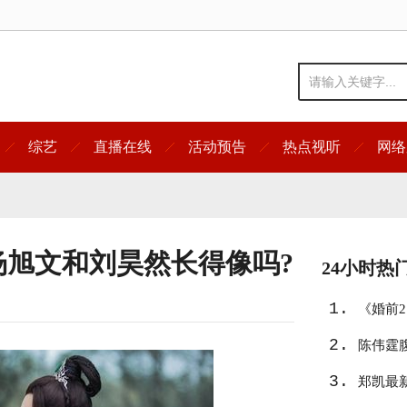
综艺
直播在线
活动预告
热点视听
网络
杨旭文和刘昊然长得像吗?
24小时热
1.
《婚前
2.
陈伟霆
3.
郑凯最