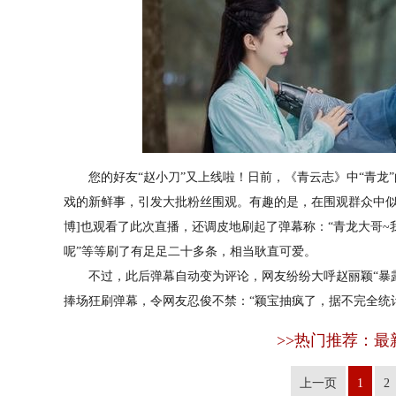
您的好友“赵小刀”又上线啦！日前，《青云志》中“青龙”
戏的新鲜事，引发大批粉丝围观。有趣的是，在围观群众中
博]也观看了此次直播，还调皮地刷起了弹幕称：“青龙大哥~我
呢”等等刷了有足足二十多条，相当耿直可爱。
不过，此后弹幕自动变为评论，网友纷纷大呼
赵丽颖
“暴
捧场狂刷弹幕，令网友忍俊不禁：“颖宝抽疯了，据不完全统计
>>热门推荐：最
上一页
1
2