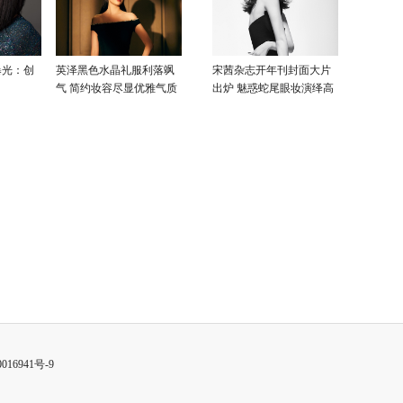
曝光：创
英泽黑色水晶礼服利落飒
宋茜杂志开年刊封面大片
气 简约妆容尽显优雅气质
出炉 魅惑蛇尾眼妆演绎高
级性感美
016941号-9