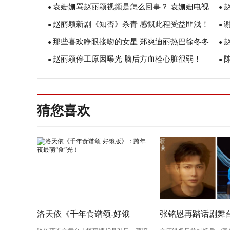
袁姗姗骂赵丽颖视频是怎么回事？ 袁姗姗电视
精彩
●
●
赵丽颖新剧《知否》杀青 感慨此程受益匪浅！
剧有哪些？ 袁姗姗图片性感美艳
●
●
那些喜欢睁眼接吻的女星 郑爽迪丽热巴徐冬冬
●
●
赵丽颖停工原因曝光 脑后方血栓心脏很弱！
赵丽颖
●
●
吗
猜您喜欢
洛天依《千年食谱颂-好饿
张铭恩再踏话剧舞