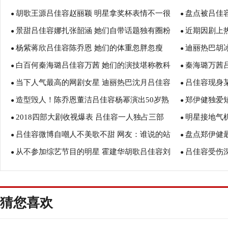
胡歌王源吕佳容赵丽颖 明星拿奖杯表情不一很
盘点被吕佳
●
●
景甜吕佳容娜扎张韶涵 她们自带话题独有圈粉
近期因剧上
精彩
●
丹尼斯吴
●
杨紫蒋欣吕佳容陈乔恩 她们的体重忽胖忽瘦
迪丽热巴胡
魅力
●
瑜
●
白百何秦海璐吕佳容万茜 她们的演技堪称教科
秦海璐万茜
●
这么火
●
当下人气最高的网剧女星 迪丽热巴沈月吕佳容
吕佳容现身
书
●
青衣
●
造型毁人！陈乔恩董洁吕佳容杨幂演出50岁熟
郑伊健独爱
白冰
●
●
2018四部大剧收视爆表 吕佳容一人独占三部
明星接地气
女感
●
容
●
吕佳容微博自嘲人不美歌不甜 网友：谁说的站
盘点郑伊健
●
高圆圆
●
从不参加综艺节目的明星 霍建华胡歌吕佳容刘
吕佳容受伤
出来
●
邱淑贞
●
亦菲
猜您喜欢