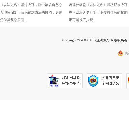
《以法之名》即将收官，剧中诸多角色令
暑期档爆剧《以法之名》即将迎来收官
“蠢” 让毛俊杰重回巅峰
级” 演技？柳韵的 “蠢” 是表演
人印象深刻，而毛俊杰饰演的柳韵，更是
在《以法之名》里，毛俊杰饰演的柳韵
的胜利！
凭借其复杂多面...
那可是被不少观...
Copyright © 2008-2015 亚洲娱乐网版权所有 Inc
冀