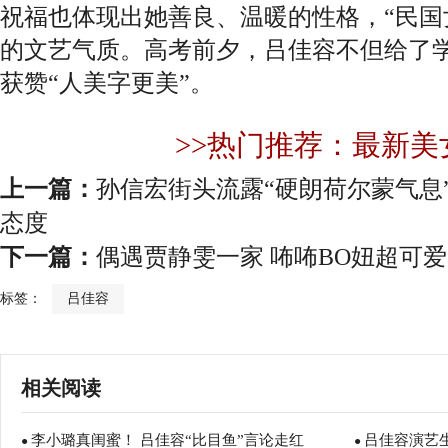
祝福也体现出她善良、温暖的性格，“民国
的文艺气质。高考前夕，吕佳容不但给了
获赞“人美字更美”。
>>热门推荐：最新美
上一篇：
孙信宏街头流露“硬朗荷尔蒙气息
态度
下一篇：
偶遇贾静雯一家 咘咘BO妞超可
标签：
吕佳容
相关阅读
李小璐真闺蜜！ 吕佳容“比目鱼”言论走红
吕佳容演艺
●
●