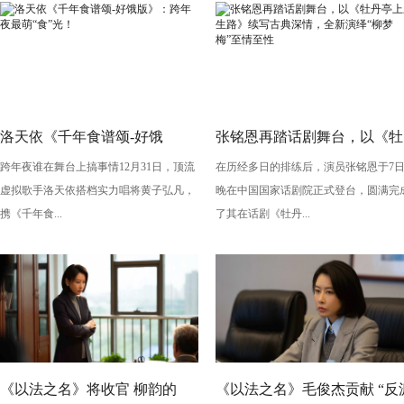
洛天依《千年食谱颂-好饿
张铭恩再踏话剧舞台，以《牡
跨年夜谁在舞台上搞事情12月31日，顶流
在历经多日的排练后，演员张铭恩于7
版》：跨年夜最萌“食”光！
丹亭上三生路》续写古典深
虚拟歌手洛天依搭档实力唱将黄子弘凡，
晚在中国国家话剧院正式登台，圆满完
情，全新演绎“柳梦梅”至情至
携《千年食...
了其在话剧《牡丹...
性
《以法之名》将收官 柳韵的
《以法之名》毛俊杰贡献 “反