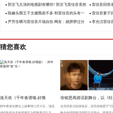
郭京飞主演的电视剧有哪些? 郭京飞雷佳音竟然
雷佳音回答
●
●
陈赫头围王子文腰围差不多 和雷佳音的头有一
雷佳音妻子
是这样的关系！
●
一男的！
●
芦芳生晒与雷佳音片场自拍 网友：姚胖胖过分
李光洁雷佳音
拼！
●
●
可爱！
塑料兄弟情！
猜您喜欢
洛天依《千年食谱颂-好饿
张铭恩再踏话剧舞台，以《牡
跨年夜谁在舞台上搞事情12月31日，顶流
在历经多日的排练后，演员张铭恩于7
版》：跨年夜最萌“食”光！
丹亭上三生路》续写古典深
虚拟歌手洛天依搭档实力唱将黄子弘凡，
晚在中国国家话剧院正式登台，圆满完