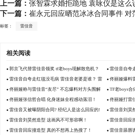
上一篇：
张智霖求婚拒跪地 袁咏仪是这么
下一篇：
崔永元回应晒范冰冰合同事件 对
标签：
雷佳音
相关阅读
郭京飞代替雷佳音领奖 tf老boys现解散危机？
雷佳音自夸
●
●
雷佳音自夸走红毯没毛病 雷佳音老婆是谁？ 雷
佟丽娅爆料
●
槽
●
佟丽娅称与雷佳音“友尽” 不忘爆料对方头围解
TF老boy
佳音演过的电视剧有哪些？
●
丽娅的腰还粗
●
佟丽娅张信哲合唱 化身迷妹全程感动落泪！
佟丽娅打雷
气
●
●
雷佳音又被曝阴阳合同? 经纪人是这么回应的!
雷佳音刘昊
●
真的好吗？
●
雷佳音刘昊然造型 这画风不可形容啊！
雷佳音回应
●
●
雷佳音回应撞造型 真的不想再上热搜了！
雷佳音舔唇
●
●