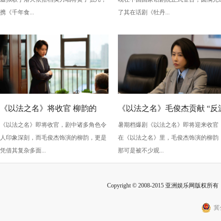
情，全新演绎“柳梦梅”至情至
携《千年食...
了其在话剧《牡丹...
性
《以法之名》将收官 柳韵的
《以法之名》毛俊杰贡献 “反
《以法之名》即将收官，剧中诸多角色令
暑期档爆剧《以法之名》即将迎来收官
“蠢” 让毛俊杰重回巅峰
级” 演技？柳韵的 “蠢” 是表演
人印象深刻，而毛俊杰饰演的柳韵，更是
在《以法之名》里，毛俊杰饰演的柳韵
的胜利！
凭借其复杂多面...
那可是被不少观...
Copyright © 2008-2015 亚洲娱乐网版权所有 Inc
冀