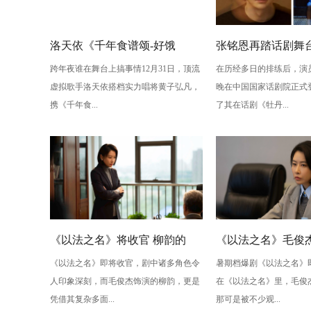
洛天依《千年食谱颂-好饿
张铭恩再踏话剧舞
跨年夜谁在舞台上搞事情12月31日，顶流
在历经多日的排练后，演
版》：跨年夜最萌“食”光！
丹亭上三生路》续
虚拟歌手洛天依搭档实力唱将黄子弘凡，
晚在中国国家话剧院正式
情，全新演绎“柳梦
携《千年食...
了其在话剧《牡丹...
性
《以法之名》将收官 柳韵的
《以法之名》毛俊杰
《以法之名》即将收官，剧中诸多角色令
暑期档爆剧《以法之名》
“蠢” 让毛俊杰重回巅峰
级” 演技？柳韵的 “
人印象深刻，而毛俊杰饰演的柳韵，更是
在《以法之名》里，毛俊
的胜利！
凭借其复杂多面...
那可是被不少观...