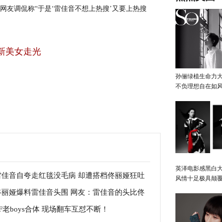
友调侃称“于是‘雷佳音不想上热搜’又要上热搜
新美女走光
孙俪绿植生命力
不负理想自在如
英泽电影感黑白大
雷佳音自夸走红毯没毛病 却遭搭档佟丽娅狂吐
风情十足极具颠
佟丽娅爆料雷佳音头围 网友：雷佳音的头比佟
TF老boys合体 现场翻车互怼不断！
娅的腰还粗！