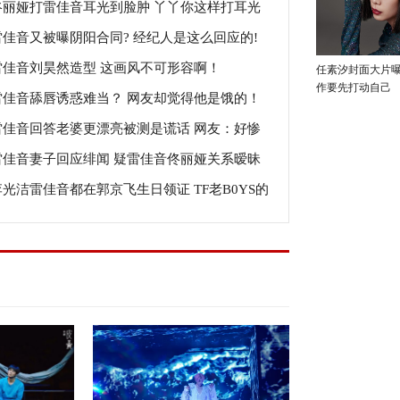
佟丽娅打雷佳音耳光到脸肿 丫丫你这样打耳光
雷佳音又被曝阴阳合同? 经纪人是这么回应的!
的好吗？
雷佳音刘昊然造型 这画风不可形容啊！
任素汐封面大片
作要先打动自己
雷佳音舔唇诱惑难当？ 网友却觉得他是饿的！
雷佳音回答老婆更漂亮被测是谎话 网友：好惨
雷佳音妻子回应绯闻 疑雷佳音佟丽娅关系暧昧
男的！
李光洁雷佳音都在郭京飞生日领证 TF老B0YS的
料兄弟情！