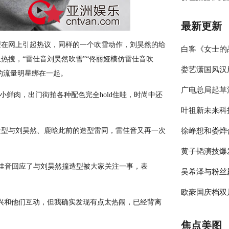
最新更新
在网上引起热议，同样的一个吹雪动作，刘昊然的给
白客《女士的
热搜，“雷佳音刘昊然吹雪”“佟丽娅模仿雷佳音吹
娄艺潇国风汉
伴侣程梁温暖
的流量明星绑在一起。
广电总局起草
彰显时尚包容
鲜肉，出门街拍各种配色完全hold住哇，时尚中还
叶祖新未来科
员参与的节目
型与刘昊然、鹿晗此前的造型雷同，雷佳音又再一次
徐峥想和娄烨
绎春日太阳男
黄子韬演技爆
大剧院》却宣
佳音回应了与刘昊然撞造型被大家关注一事，表
吴希泽与粉丝
年》收官在即
欧豪国庆档双
来可期
和他们互动，但我确实发现有点太热闹，已经背离
释多变角色
焦点美图