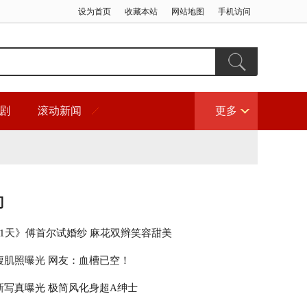
设为首页
收藏本站
网站地图
手机访问
剧
滚动新闻
更多
门
21天》傅首尔试婚纱 麻花双辫笑容甜美
腹肌照曝光 网友：血槽已空！
新写真曝光 极简风化身超A绅士