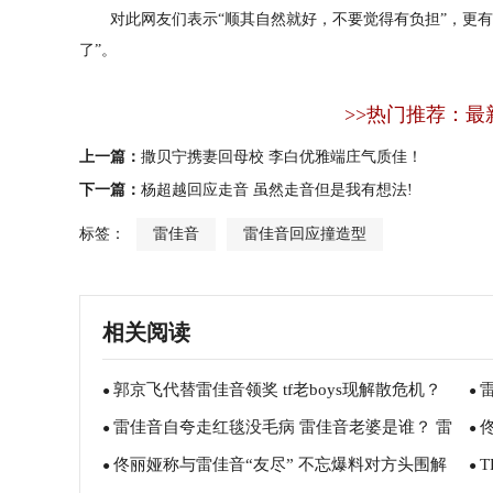
对此网友们表示“顺其自然就好，不要觉得有负担”，更有网
了”。
>>热门推荐：最
上一篇：
撒贝宁携妻回母校 李白优雅端庄气质佳！
下一篇：
杨超越回应走音 虽然走音但是我有想法!
标签：
雷佳音
雷佳音回应撞造型
相关阅读
郭京飞代替雷佳音领奖 tf老boys现解散危机？
●
●
雷佳音自夸走红毯没毛病 雷佳音老婆是谁？ 雷
●
槽
●
佟丽娅称与雷佳音“友尽” 不忘爆料对方头围解
佳音演过的电视剧有哪些？
●
丽
●