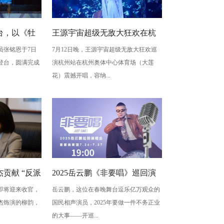
台，以《牡
王源宇宙超级无敌大狂欢在杭
员张铭恩于7日
7月12日晚，王源宇宙超级无敌大狂欢巡
写古典深
州开唱 用心细节诠释双向奔赴
登台，圆满完成
演杭州站在杭州奥体中心体育场（大莲
梅”至情至
的爱
花）震撼开唱，容纳...
贡献 “反派
2025岳云鹏《非要唱》巡回演
即将迎来收官，
岳云鹏，这位在春晚舞台逗乐亿万观众的
蠢” 是表演
唱会北京站：用音乐讲最朴素
杰饰演的柳韵，
国民相声演员，2025年要做一件不务正业
的真心话
的大事——开巡...