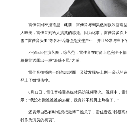
雷佳音回应撞造型：此前，雷佳音与刘昊然同款吹雪造型
人唯美，雷佳音则给人搞笑的感觉。因为此事，雷佳音多次上
雪”“雷佳音头围”等各种话题也是接连产生，并且经常与当下
不仅hold住演艺圈，综艺范，雷佳音在时尚上也完全不输小
总是能透露出一股”浪荡不羁“之感!
雷佳音拍摄的一组杂志封面，又被发现头上别一朵花的造
登上了微博热搜。
6月12日，雷佳音接受某媒体采访视频曝光。视频中，雷
示：“我没有蹭谁谁谁的热度，我真的不想再上热搜了。”
还表示自己有时候想把微博干脆关了，雷佳音说”我很高兴
我作为演员的初衷”。