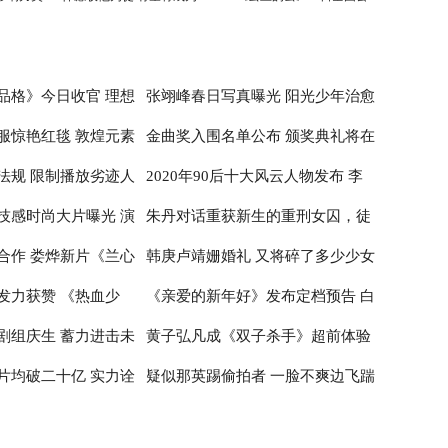
刘德华师弟
映
品格》今日收官 理想
张翊峰春日写真曝光 阳光少年治愈
服惊艳红毯 敦煌元素
金曲奖入围名单公布 颁奖典礼将在
治愈
感满满
法规 限制播放劣迹人
2020年90后十大风云人物发布 李
性
台北小巨蛋举行
技感时尚大片曝光 演
朱丹对话重获新生的重刑女囚，徒
子柒居首李佳琦辛有志纷纷入围
合作 娄烨新片《兰心
韩庚卢靖姗婚礼 又将碎了多少少女
神
步20公里亲历深山医疗
发力获赞 《热血少
《亲爱的新年好》发布定档预告 白
布撤档
的心
剧组庆生 蓄力进击未
黄子弘凡成《双子杀手》超前体验
百何张子枫温馨约定跨年公映
片均破二十亿 实力诠
疑似那英踢偷拍者 一脸不爽边飞踹
官 出席首映红毯推广电影革新
边喊话