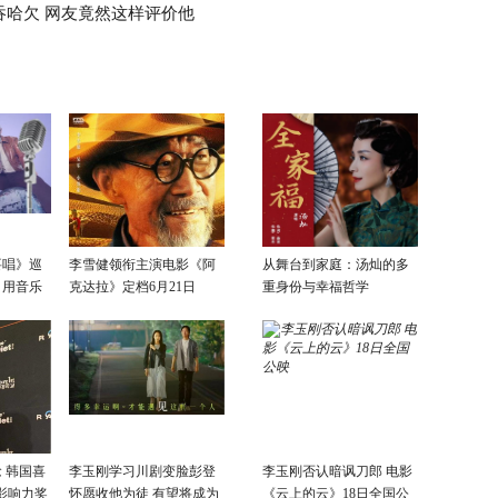
吞哈欠 网友竟然这样评价他
要唱》巡
李雪健领衔主演电影《阿
从舞台到家庭：汤灿的多
：用音乐
克达拉》定档6月21日
重身份与幸福哲学
话
 韩国喜
李玉刚学习川剧变脸彭登
李玉刚否认暗讽刀郎 电影
影响力奖
怀愿收他为徒 有望将成为
《云上的云》18日全国公