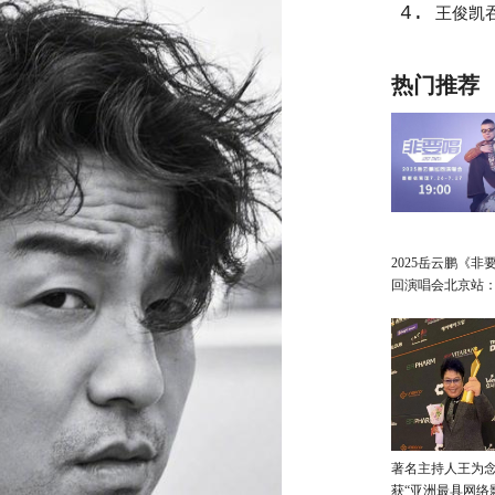
4.
王俊凯
热门推荐
2025岳云鹏《非
回演唱会北京站
讲最朴素的真心
著名主持人王为念
获“亚洲最具网络