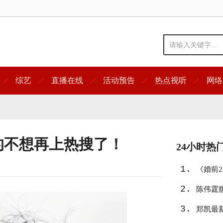
综艺
直播在线
活动预告
热点视听
网络
的不想再上热搜了！
24小时热
1.
《婚前
2.
陈伟霆
3.
郑凯最