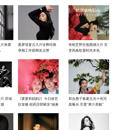
大片来袭
奚梦瑶复古大片诠释经典
张柏芝野生氛围感大片 百
风
孕期工作获网友点赞
变风格彰显时尚本色
片 异域
《婆婆和妈妈2》今日收官
郑合惠子春夏五光十色写
覆感
狂发糖 程莉莎郭晓东“碰鼻
真曝光 尽显“果汁美貌”
杀”大片甜蜜爆表