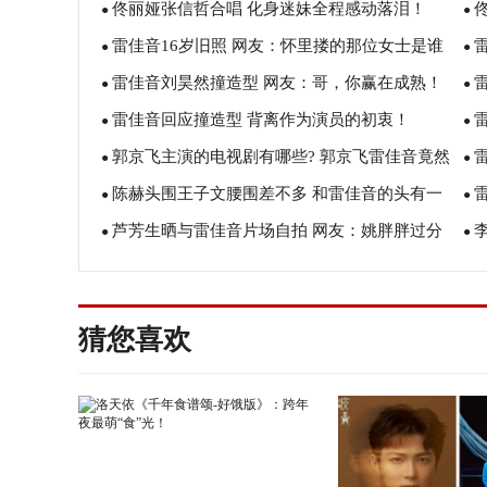
佟丽娅张信哲合唱 化身迷妹全程感动落泪！
气
●
●
雷佳音16岁旧照 网友：怀里搂的那位女士是谁
●
真
●
雷佳音刘昊然撞造型 网友：哥，你赢在成熟！
啊？
●
●
雷佳音回应撞造型 背离作为演员的初衷！
●
●
郭京飞主演的电视剧有哪些? 郭京飞雷佳音竟然
●
●
陈赫头围王子文腰围差不多 和雷佳音的头有一
是这样的关系！
●
一
●
芦芳生晒与雷佳音片场自拍 网友：姚胖胖过分
拼！
●
●
可爱！
塑
猜您喜欢