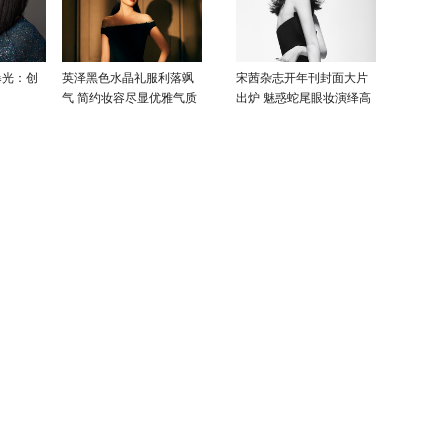
曝光：创
英泽黑色水晶礼服利落飒
宋茜杂志开年刊封面大片
气 简约妆容尽显优雅气质
出炉 魅惑蛇尾眼妆演绎高
级性感美