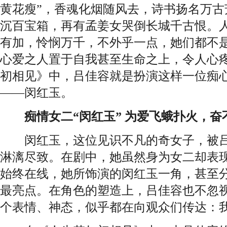
黄花瘦”，香魂化烟随风去，诗书扬名万古
沉百宝箱，再有孟姜女哭倒长城千古恨。人
有加，怜悯万千，不外乎一点，她们都不
心爱之人置于自我甚至生命之上，令人心
初相见》中，吕佳容就是扮演这样一位痴
——闵红玉。
痴情女二“闵红玉” 为爱飞蛾扑火，奋
闵红玉，这位见识不凡的奇女子，被吕
淋漓尽致。在剧中，她虽然身为女二却表
始终在线，她所饰演的闵红玉一角，甚至
最亮点。在角色的塑造上，吕佳容也不忽
个表情、神态，似乎都在向观众们传达：