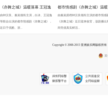
《亦舞之城》温暖落幕 王冠逸
都市情感剧《亦舞之城》温暖
由钟汉良、秦岚领衔主演，白冰、王冠逸
由秦岚搭档钟汉良领衔主演的都市情感
诠释出成年人的克制与深情
收官 秦岚以克制感演技打动
等联合出演的都市情感剧《亦舞之城》，
《亦舞之城》近日迎来收官，该剧播出
众
近日于优酷、浙...
间凭借真实鲜活...
Copyright © 2008-2015 亚洲娱乐网版权所有 Inc
冀