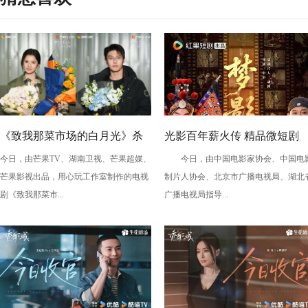
《致我那菜市场的白月光》杀
光影百年薪火传 精品微短剧
今日，由芒果TV、湖南卫视、芒果超媒、
今日，由中国电影家协会、中国电
青 张婧仪陈靖可心向野互成光
《梦影》定档 敬贺中国电影12
芒果影视出品，用心玩工作室制作的电视
制片人协会、北京市广播电视局、湖北
周年
剧《致我那菜市...
广播电视局指导...