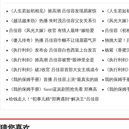
《人生若如初相见》掀高潮 吕佳容发现易家惊
《人生若如
●
●
《越活越来劲》热播 朱时茂吕佳容父女关系引
《风光大嫁》
天秘密
●
凉”虐翻众人
●
吕佳容《风光大嫁》收官 有情人最终“嫁给爱
吕佳容《初
误会
●
●
《傻儿传奇》热播 吕佳容巾帼不让须眉霸气开
独挑大梁！
情”
●
●
《执行利剑》发布会 吕佳容白色西装上台发言
杨紫《香蜜
撩
●
热播
●
《执行利剑》掀高潮 吕佳容被赞“眼神里全是
《执行利剑
尽显清爽干练
●
利剑》赢收视
●
《执行利剑》破2收官 吕佳容首部大女主戏成今
《执行利剑
戏”
●
期档
●
《我的保姆手册》首播 吕佳容上演“最真实的娱
我的保姆手
年爆款
●
式”将开启
●
《我的保姆手册》Saori蓝岚剧照抢先看 郑爽高
《我的保姆
乐圈”
●
上热搜
●
给钱走人！“犯事儿精”郑爽遇到“解决王”吕佳容
甜吕佳容御姐
●
拿下“飞龙传”
猜您喜欢