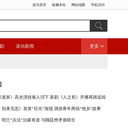
设为首页
收藏本站
网站地图
手机访问
剧
滚动新闻
更多
门
《老舅》高光演技催人泪下 新剧《人之初》开播再踏追凶
，别来无恙》首发“目光”海报 洄游青年再续“他乡”故事
》明兰“兵法”治家有道 与顾廷烨矛盾暗生