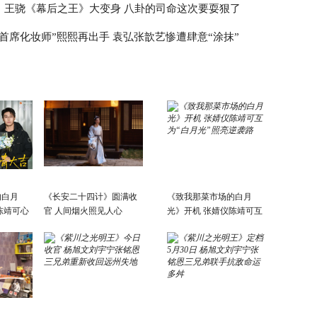
！王骁《幕后之王》大变身 八卦的司命这次要耍狠了
“首席化妆师”熙熙再出手 袁弘张歆艺惨遭肆意“涂抹”
的白月
《长安二十四计》圆满收
《致我那菜市场的白月
陈靖可心
官 人间烟火照见人心
光》开机 张婧仪陈靖可互
为“白月光”照亮逆袭路