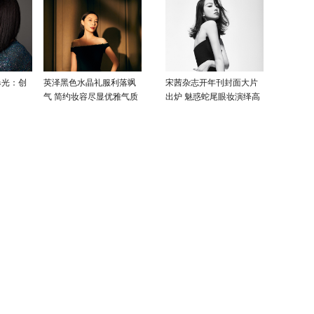
曝光：创
英泽黑色水晶礼服利落飒
宋茜杂志开年刊封面大片
气 简约妆容尽显优雅气质
出炉 魅惑蛇尾眼妆演绎高
级性感美