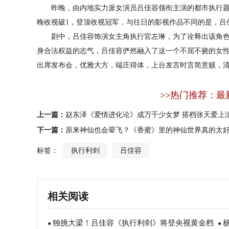
昨晚，由内地实力派女演员吕佳容领衔主演的都市执行题
晚收视破1，登顶收视冠军，与往日的影视作品不同的是，吕
剧中，吕佳容饰演女主角执行官左琳，为了诠释出该角色
身合法权益的志气，吕佳容俨然融入了这一个不屈不挠的女
出席发布会，优雅大方，端庄得体，上台发言时言简意赅，
>>热门推荐：最
上一篇：
赵东泽《爱情进化论》成万千少女梦 搭档张天爱上
下一篇：
原来神仙也会晕飞？《香蜜》里的神仙世界真的太
标签：
执行利剑
吕佳容
相关阅读
独挑大梁！吕佳容《执行利剑》将登央视黄金档
●
●