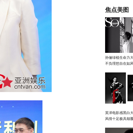
春雷，需要感
场“女魔头”
焦点美图
不断
孙俪绿植生命力
不负理想自在如
英泽电影感黑白大
风情十足极具颠