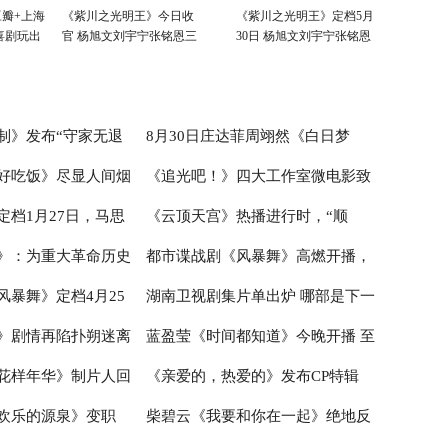
瓣+上海
《紫川之光明王》今日收
《紫川之光明王》定档5月
喜剧玩出
官 杨旭文刘宇宁张铭恩三
30日 杨旭文刘宇宁张铭恩
兄弟重新收回远州失地
三兄弟联手抗敌命运多舛
制》发布“守家无退
8月30日庄达菲周翊然《白日梦
好吃饭》尽显人间烟
《追光吧！》四大工作室微电影致
及海报 百姓合力抗敌
我》于湖南卫视播出 暖愈诠释Z世
定档1月27日，马思
《云顶天宫》热播进行时，“顺
郑湫泓情感引共鸣
代青春
敬无名英雄，全情演绎平凡中的伟
》：为重大革命历史
都市谍战剧《风暴舞》高燃开播，
飙演技
大
子”彭禺厶成全剧亮点
风暴舞》定档4月25
湖南卫视剧集片单出炉 哪部是下一
突破
强情节信息战不负期待
》剧情再陷扑朔迷离
蓝盈莹《时间都知道》今晚开播 至
手娜扎保卫信息安全
个爆款？
花样年华》制片人回
《亲爱的，热爱的》发布CP特辑
走向耐人寻味
情至性诠释新时代女性内心成长
欢乐的源泉》变职
柴碧云《我要和你在一起》绝地反
式奉献”：真正看懂赵
杨紫李现诠释纯真爱情