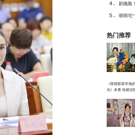
4.
剧抛脸
5.
萌萌宅
热门推荐
《致我那菜市场
光》杀青 张婧仪
向野互成光