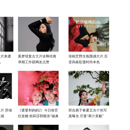
同身受
与王耀庆成死对头火花
击 被逼无奈斧头警告渣亲戚
大片来袭
奚梦瑶复古大片诠释经典
张柏芝野生氛围感大片 百
风
孕期工作获网友点赞
变风格彰显时尚本色
片 异域
《婆婆和妈妈2》今日收官
郑合惠子春夏五光十色写
覆感
狂发糖 程莉莎郭晓东“碰鼻
真曝光 尽显“果汁美貌”
杀”大片甜蜜爆表