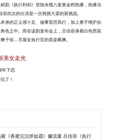
材剧《执行利剑》登陆央视八套黄金档热播，热播当
佳容此次的出演是一次独挑大梁的新挑战。
本身的正义感十足、做事雷厉风行，加上勇于维护自
性角色之中。而在该剧发布会上，吕佳容身着白色西装
清爽干练，尽展女执行官的英姿飒爽。
新美女走光
演年下恋
好玩了！
杨紫《香蜜沉沉烬如霜》赚流量 吕佳容《执行