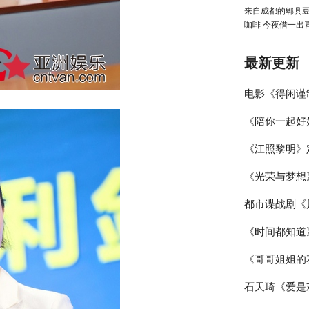
来自成都的郫县豆
咖啡 今夜借一出
消费新花样
最新更新
电影《得闲谨
《陪你一起好
路！”版预告
《江照黎明》
捍卫家园
火气 高瀚宇
《光荣与梦想
纯白客新剧互
都市谍战剧《
题材剧带来新
《时间都知道
日，陈伟霆携
《哥哥姐姐的
唐嫣窦骁情感
石天琦《爱是
应女主“舍己