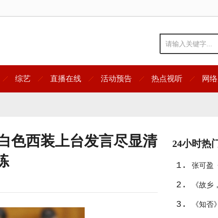
综艺
直播在线
活动预告
热点视听
网络
容白色西装上台发言尽显清
24小时热
练
1.
张可盈
2.
之旅
《故乡
3.
《知否