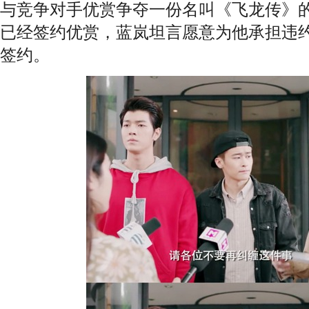
与竞争对手优赏争夺一份名叫《飞龙传》的
已经签约优赏，蓝岚坦言愿意为他承担违
签约。