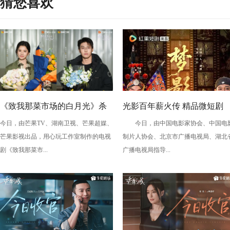
猜您喜欢
《致我那菜市场的白月光》杀
光影百年薪火传 精品微短剧
今日，由芒果TV、湖南卫视、芒果超媒、
今日，由中国电影家协会、中国电
青 张婧仪陈靖可心向野互成光
《梦影》定档 敬贺中国电影12
芒果影视出品，用心玩工作室制作的电视
制片人协会、北京市广播电视局、湖北
周年
剧《致我那菜市...
广播电视局指导...