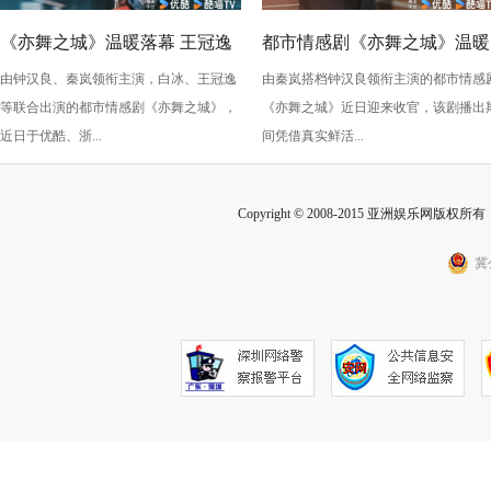
《亦舞之城》温暖落幕 王冠逸
都市情感剧《亦舞之城》温暖
由钟汉良、秦岚领衔主演，白冰、王冠逸
由秦岚搭档钟汉良领衔主演的都市情感
诠释出成年人的克制与深情
收官 秦岚以克制感演技打动
等联合出演的都市情感剧《亦舞之城》，
《亦舞之城》近日迎来收官，该剧播出
众
近日于优酷、浙...
间凭借真实鲜活...
Copyright © 2008-2015 亚洲娱乐网版权所有 Inc
冀