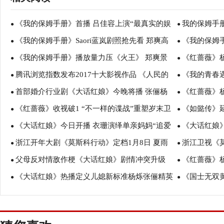
《我的保姆手册》首播 吕佳容上演“最真实的娱
我的保姆手
●
●
《我的保姆手册》Saori蓝岚剧照抢先看 郑爽高
《我的保姆手
乐圈”
●
上热搜
●
《我的保姆手册》播放量力压《火王》 郑爽景
《红蔷薇》
甜吕佳容御姐
●
人气盖过女主
●
腾讯浏览指数发布2017十大影视作品 《人民的
《我的青春
甜大比拼
●
向对立面
●
首部婚介行业剧《大话红娘》今晚将播 张俪杨
《红蔷薇》
名义》居热度榜榜首
●
姜妍欢乐开年
●
《红蔷薇》收视破1 “不一样的谍战”重塑岁末卫
《如懿传》延
烁教你花式相亲
●
潜伏战
●
《大话红娘》今日开播 衣珊演绎单亲妈妈“追爱
《大话红娘
视格局
●
你追？
●
浙江开年大剧《莫斯科行动》定档1月8日 夏雨
浙江卫视《
记”
●
匠心独运缔造
●
父母反对情敌作梗《大话红娘》剧情冲突升级
《红蔷薇》
带队全实力阵容见证中国力量
●
捕”与劫匪正面
●
《大话红娘》热播定义儿媳新标准杨烁张俪精英
《国士无双
●
水险窒息
●
CP受热捧
数