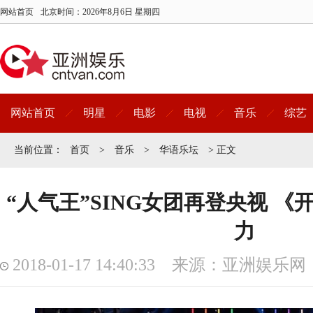
网站首页
北京时间：
2026年8月6日 星期四
网站首页
明星
电影
电视
音乐
综艺
当前位置：
首页
>
音乐
>
华语乐坛
> 正文
“人气王”SING女团再登央视 
力
2018-01-17 14:40:33 来源：亚洲娱乐网