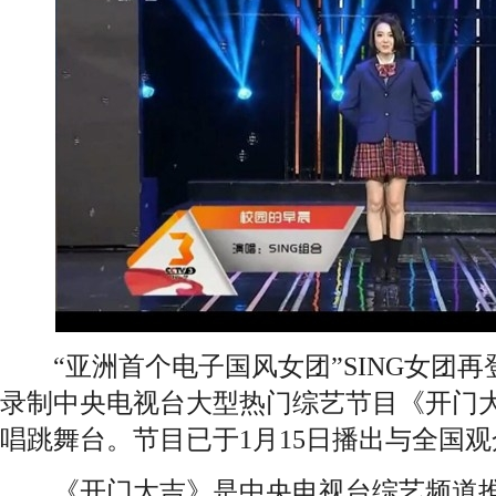
“亚洲首个电子国风女团”SING女团再登
录制中央电视台大型热门综艺节目《开门
唱跳舞台。节目已于1月15日播出与全国
《开门大吉》是中央电视台综艺频道推