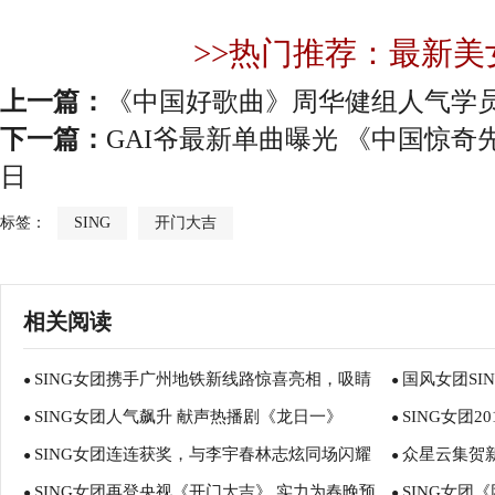
>>热门推荐：最新美
上一篇：
《中国好歌曲》周华健组人气学
下一篇：
GAI爷最新单曲曝光 《中国惊
日
标签：
SING
开门大吉
相关阅读
SING女团携手广州地铁新线路惊喜亮相，吸睛
国风女团SI
●
●
SING女团人气飙升 献声热播剧《龙日一》
SING女团
不断
●
助阵LOL冬季
●
SING女团连连获奖，与李宇春林志炫同场闪耀
众星云集贺新
●
●
SING女团再登央视《开门大吉》 实力为春晚预
SING女团
广州
●
●