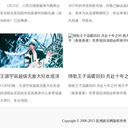
2月22日，人民日报新媒体与网易云
2025年的华语热歌市场，内卷已触达临
合推出新春献礼歌曲《追光的
的选品、投流与转化逻辑
音乐联合策划制作的新春特别献礼曲《追
点。资本与从业者蜂拥而入，听众审美
你》
光的你》已在网易...
代加速，同质化...
王源宇宙超级无敌大狂欢巡演
情歌王子温暖回归 共赴十年
11月8日晚，王源宇宙超级无敌大狂欢巡
情歌王子温暖回归 共赴十年之约 熊天
生日开唱 绚烂烟花闪耀宜昌
约 熊天平《夜夜夜夜》世界
回演唱会宜昌站在宜昌奥体中心体育场盛
《夜夜夜夜》世界巡回演唱会即将开唱
回演唱会即将开唱
大举行。本次演唱...
Copyright © 2008-2015 亚洲娱乐网版权所有 Inc