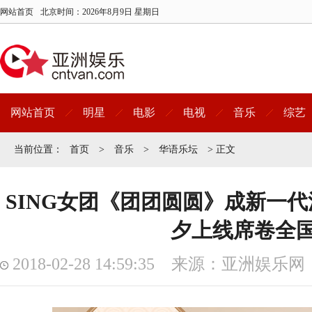
网站首页
北京时间：
2026年8月9日 星期日
网站首页
明星
电影
电视
音乐
综艺
当前位置：
首页
>
音乐
>
华语乐坛
> 正文
SING女团《团团圆圆》成新一代
夕上线席卷全
2018-02-28 14:59:35 来源：亚洲娱乐网