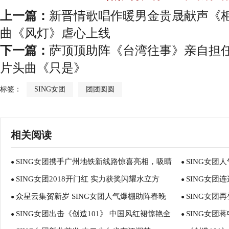
上一篇：
新晋情歌唱作暖男金贵晟献声《柜
曲《风灯》虐心上线
下一篇：
萨顶顶助阵《台湾往事》亲自担任
片头曲《只是》
标签：
SING女团
团团圆圆
相关阅读
SING女团携手广州地铁新线路惊喜亮相，吸睛
SING女团
●
●
SING女团2018开门红 实力获奖闪耀水立方
SING女团
不断
●
●
众星云集贺新岁 SING女团人气爆棚助阵春晚
SING女团
●
广州
●
SING女团出击《创造101》 中国风红裙惊艳全
SING女团
●
热！
●