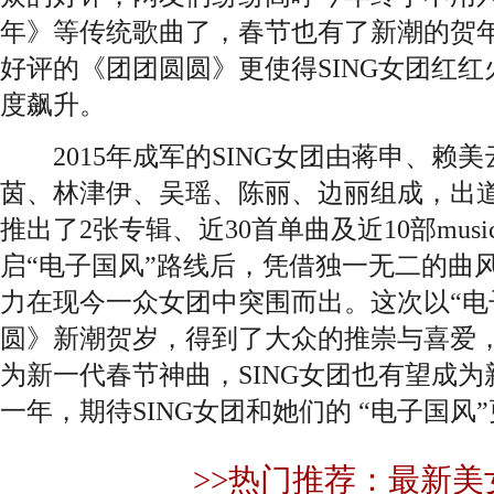
年》等传统歌曲了，春节也有了新潮的贺
好评的《团团圆圆》更使得SING女团红
度飙升。
2015年成军的SING女团由蒋申、赖
茵、林津伊、吴瑶、陈丽、边丽组成，出
推出了2张专辑、近30首单曲及近10部music 
启“电子国风”路线后，凭借独一无二的曲
力在现今一众女团中突围而出。这次以“电
圆》新潮贺岁，得到了大众的推崇与喜爱
为新一代春节神曲，SING女团也有望成
一年，期待SING女团和她们的 “电子国
>>热门推荐：最新美