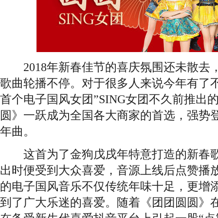
2018年新春佳节的喜庆氛围还未散去
歌曲轮播不停。对于很多人来说今年有了不
首个电子国风女团”SING女团不久前推出
圆》一跃成为全国各大商家的首选，强势
年曲。
这首为了金狗戊戌年特意打造的新春歌
出时便受到大众喜爱，音源上线后点赞播
的电子国风音乐不仅传统年味十足，更增
到了广大乐迷的喜爱。随着《团团圆圆》