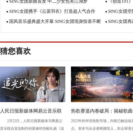
SING女团新曲首发 中二少女也有江湖梦
《创造101
场，抢尽风头
●
Rap燃炸全场
●
SING女团携手《云裳羽衣》打造超人气合作
SING女团
●
TOP3女团
●
国风音乐盛典盛大开幕 SING女团现身惊喜不断
SING女团
●
●
梦令》赢得评
猜您喜欢
人民日报新媒体网易云音乐联
热歌赛道内卷破局：揭秘歌曲
2月22日，人民日报新媒体与网易云
2025年的华语热歌市场，内卷已触达临
合推出新春献礼歌曲《追光的
的选品、投流与转化逻辑
音乐联合策划制作的新春特别献礼曲《追
点。资本与从业者蜂拥而入，听众审美