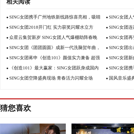
相关阅读
SING女团携手广州地铁新线路惊喜亮相，吸睛
SING女团
●
●
SING女团2018开门红 实力获奖闪耀水立方
SING女团
不断
●
●
众星云集贺新岁 SING女团人气爆棚助阵春晚
SING女团
●
广州
●
SING女团《团团圆圆》成新一代洗脑贺年曲，
SING女团
●
热！
●
SING女团蒋申《创造101》颜值实力兼备 超强
SING女团
PV除夕上线席卷全国
●
场，抢尽风头
●
《创造101》最大赢家：SING女团跃身成国内
SING女团
Rap燃炸全场
●
●
SING女团空降盛典现场 青春活力闪耀全场
国风音乐盛典
TOP3女团
●
●
猜您喜欢