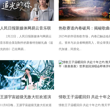
人民日报新媒体网易云音乐联
热歌赛道内卷破局：揭秘歌曲
2月22日，人民日报新媒体与网易云
2025年的华语热歌市场，内卷已触达临
合推出新春献礼歌曲《追光的
的选品、投流与转化逻辑
音乐联合策划制作的新春特别献礼曲《追
点。资本与从业者蜂拥而入，听众审美
你》
光的你》已在网易...
代加速，同质化...
王源宇宙超级无敌大狂欢巡演
情歌王子温暖回归 共赴十年
11月8日晚，王源宇宙超级无敌大狂欢巡
情歌王子温暖回归 共赴十年之约 熊天
生日开唱 绚烂烟花闪耀宜昌
约 熊天平《夜夜夜夜》世界