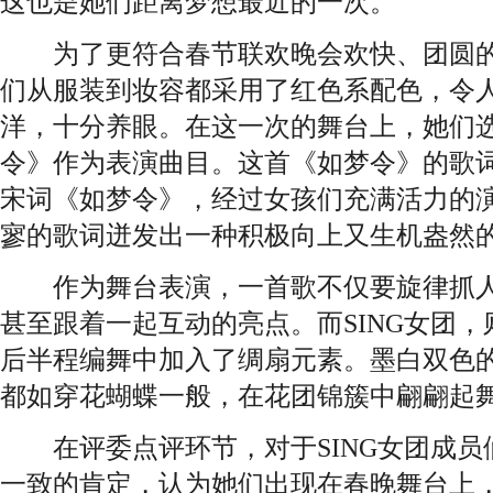
这也是她们距离梦想最近的一次。
为了更符合春节联欢晚会欢快、团圆的主
们从服装到妆容都采用了红色系配色，令
洋，十分养眼。在这一次的舞台上，她们
令》作为表演曲目。这首《如梦令》的歌
宋词《如梦令》，经过女孩们充满活力的
寥的歌词迸发出一种积极向上又生机盎然
作为舞台表演，一首歌不仅要旋律抓人
甚至跟着一起互动的亮点。而SING女团
后半程编舞中加入了绸扇元素。墨白双色
都如穿花蝴蝶一般，在花团锦簇中翩翩起
在评委点评环节，对于SING女团成员
一致的肯定，认为她们出现在春晚舞台上