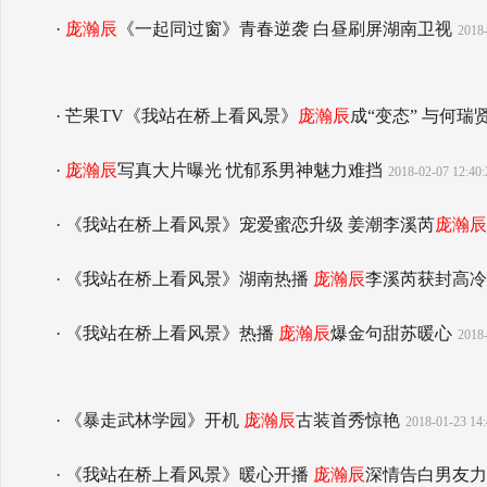
·
庞瀚辰
《一起同过窗》青春逆袭 白昼刷屏湖南卫视
2018-
· 芒果TV《我站在桥上看风景》
庞瀚辰
成“变态” 与何瑞
·
庞瀚辰
写真大片曝光 忧郁系男神魅力难挡
2018-02-07 12:40:
· 《我站在桥上看风景》宠爱蜜恋升级 姜潮李溪芮
庞瀚辰
· 《我站在桥上看风景》湖南热播
庞瀚辰
李溪芮获封高冷
· 《我站在桥上看风景》热播
庞瀚辰
爆金句甜苏暖心
2018-
· 《暴走武林学园》开机
庞瀚辰
古装首秀惊艳
2018-01-23 14:
· 《我站在桥上看风景》暖心开播
庞瀚辰
深情告白男友力