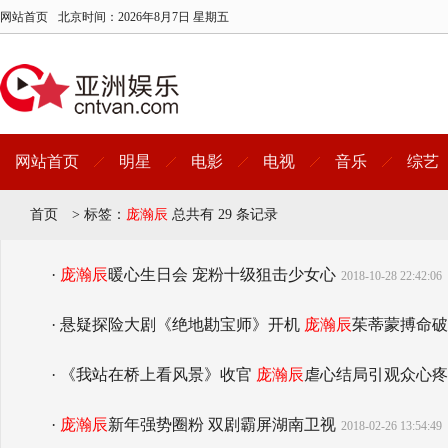
网站首页
北京时间：
2026年8月7日 星期五
网站首页
明星
电影
电视
音乐
综艺
首页
>
标签：
庞瀚辰
总共有 29 条记录
·
庞瀚辰
暖心生日会 宠粉十级狙击少女心
2018-10-28 22:42:06
· 悬疑探险大剧《绝地勘宝师》开机
庞瀚辰
茱蒂蒙搏命破
· 《我站在桥上看风景》收官
庞瀚辰
虐心结局引观众心疼
·
庞瀚辰
新年强势圈粉 双剧霸屏湖南卫视
2018-02-26 13:54:49