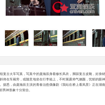
复古火车写真，写真中的庞瀚辰身着修长风衣，脚踩复古皮靴，好身材
斜倚在车厢旁，或随意地坐在行李箱上，不时展露帅气侧颜，忧郁的眼
。据悉，由庞瀚辰主演的青春治愈偶像剧《我站在桥上看风景》正在湖
郁男神形象十分契合。