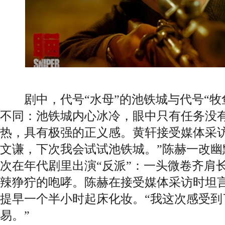
剧中，代号“水母”的池铁城与代号“牧
不同：池铁城内心冰冷，眼中只有任务没
热，具有极强的正义感。黄轩接受媒体采访
文谦，下次我会试试池铁城。”陈赫一改幽
次在年代剧里出演“反派”：一头微卷齐肩
辣狰狞的咆哮。陈赫在接受媒体采访时坦
提早一个半小时起床化妆。“我这次感受到
易。”