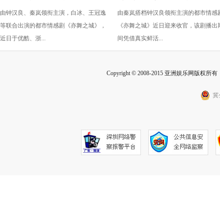
由钟汉良、秦岚领衔主演，白冰、王冠逸
由秦岚搭档钟汉良领衔主演的都市情感
诠释出成年人的克制与深情
收官 秦岚以克制感演技打动
等联合出演的都市情感剧《亦舞之城》，
《亦舞之城》近日迎来收官，该剧播出
众
近日于优酷、浙...
间凭借真实鲜活...
Copyright © 2008-2015 亚洲娱乐网版权所有 Inc
冀