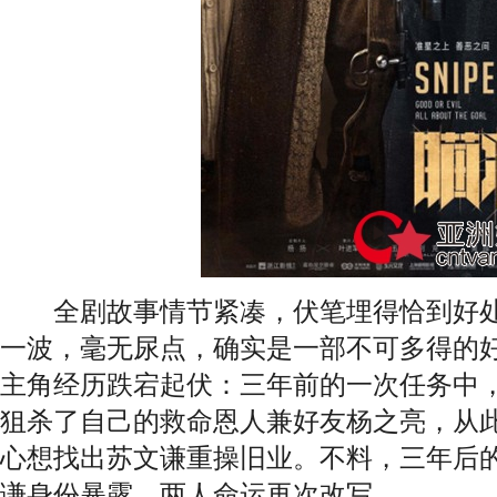
全剧故事情节紧凑，伏笔埋得恰到好处
一波，毫无尿点，确实是一部不可多得的
主角经历跌宕起伏：三年前的一次任务中
狙杀了自己的救命恩人兼好友杨之亮，从
心想找出苏文谦重操旧业。不料，三年后
谦身份暴露，两人命运再次改写。