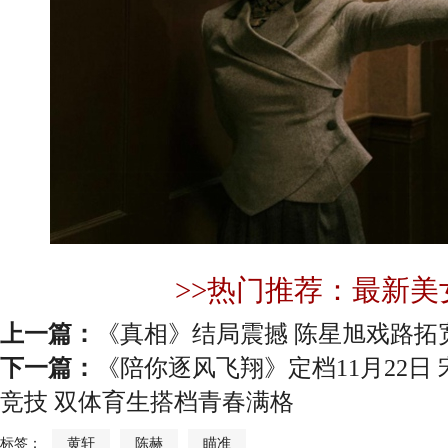
>>热门推荐：最新美
上一篇：
《真相》结局震撼 陈星旭戏路拓
下一篇：
《陪你逐风飞翔》定档11月22日
竞技 双体育生搭档青春满格
标签：
黄轩
陈赫
瞄准