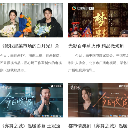
《致我那菜市场的白月光》杀
光影百年薪火传 精品微短剧
今日，由芒果TV、湖南卫视、芒果超媒、
今日，由中国电影家协会、中国电
青 张婧仪陈靖可心向野互成光
《梦影》定档 敬贺中国电影12
芒果影视出品，用心玩工作室制作的电视
制片人协会、北京市广播电视局、湖北
周年
剧《致我那菜市...
广播电视局指导...
《亦舞之城》温暖落幕 王冠逸
都市情感剧《亦舞之城》温暖