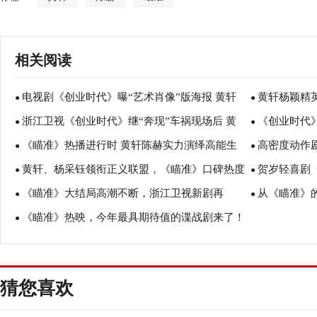
相关阅读
电视剧《创业时代》曝“艺术肖像”版海报 黄轩
黄轩杨颖精
●
●
浙江卫视《创业时代》继“奔现”车祸现场后 黄
《创业时代》
杨颖诠释创业场“千人千面”
●
代》高速挺近“
●
《瞄准》热播进行时 黄轩陈赫实力演绎高能生
高密度动作
轩杨颖终“相见”
●
轩杨颖勇闯创
●
黄轩、杨采钰领衔正义联盟，《瞄准》口碑热度
贺岁轻喜剧
死决斗
●
热度双丰收
●
《瞄准》大结局高潮不断，浙江卫视新剧再
从《瞄准》
双丰收
●
开启贺岁团圆
●
《瞄准》热映，今年最具期待值的谍战剧来了！
玩“新花样”
●
张皓然全方位
猜您喜欢