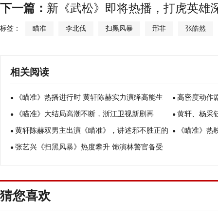
下一篇：
新《武松》即将热播，打虎英雄
标签：
瞄准
李北伐
扫黑风暴
邢非
张皓然
相关阅读
《瞄准》热播进行时 黄轩陈赫实力演绎高能生
高密度动作
●
●
《瞄准》大结局高潮不断，浙江卫视新剧再
黄轩、杨采
死决斗
●
热度双丰收
●
黄轩陈赫双男主出演《瞄准》，讲述邪不胜正的
《瞄准》热
玩“新花样”
●
双丰收
●
张艺兴《扫黑风暴》热度攀升 饰演林警官备受
真理
●
瞩目
猜您喜欢