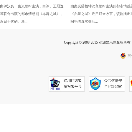
由钟汉良、秦岚领衔主演，白冰、王冠逸
由秦岚搭档钟汉良领衔主演的都市情感
诠释出成年人的克制与深情
收官 秦岚以克制感演技打动
等联合出演的都市情感剧《亦舞之城》，
《亦舞之城》近日迎来收官，该剧播出
众
近日于优酷、浙...
间凭借真实鲜活...
Copyright © 2008-2015 亚洲娱乐网版权所有 Inc
冀