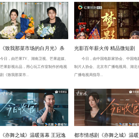
《致我那菜市场的白月光》杀
光影百年薪火传 精品微短剧
今日，由芒果TV、湖南卫视、芒果超媒、
今日，由中国电影家协会、中国电
青 张婧仪陈靖可心向野互成光
《梦影》定档 敬贺中国电影12
芒果影视出品，用心玩工作室制作的电视
制片人协会、北京市广播电视局、湖北
周年
剧《致我那菜市...
广播电视局指导...
《亦舞之城》温暖落幕 王冠逸
都市情感剧《亦舞之城》温暖