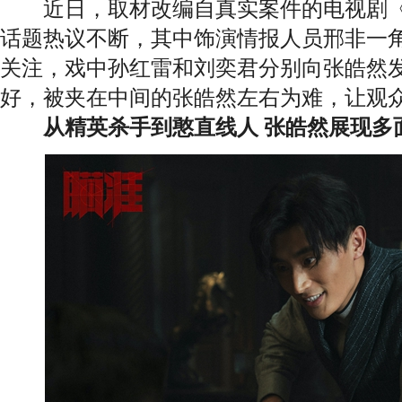
近日，取材改编自真实案件的电视剧《
话题热议不断，其中饰演情报人员邢非一
关注，戏中孙红雷和刘奕君分别向张皓然
好，被夹在中间的张皓然左右为难，让观
从精英杀手到憨直线人 张皓然展现多