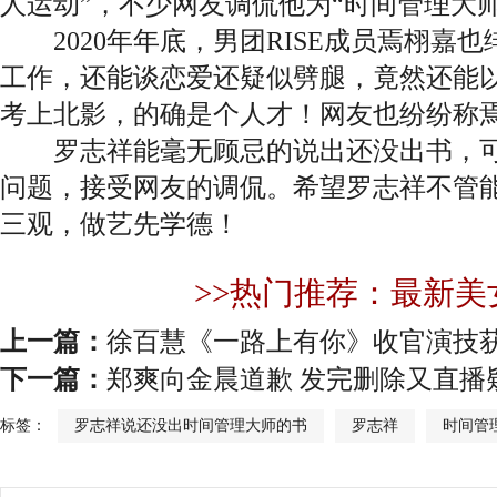
人运动”，不少网友调侃他为“时间管理大师
2020年年底，男团RISE成员焉栩嘉
工作，还能谈恋爱还疑似劈腿，竟然还能以
考上北影，的确是个人才！网友也纷纷称
罗志祥能毫无顾忌的说出还没出书，可
问题，接受网友的调侃。希望罗志祥不管
三观，做艺先学德！
>>热门推荐：最新美
上一篇：
徐百慧《一路上有你》收官演技获
下一篇：
郑爽向金晨道歉 发完删除又直播
标签：
罗志祥说还没出时间管理大师的书
罗志祥
时间管