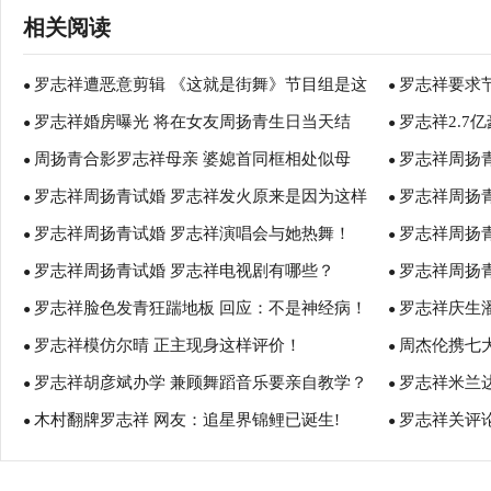
相关阅读
罗志祥遭恶意剪辑 《这就是街舞》节目组是这
罗志祥要求
●
●
罗志祥婚房曝光 将在女友周扬青生日当天结
罗志祥2.7
样回应的......
●
重！
●
周扬青合影罗志祥母亲 婆媳首同框相处似母
罗志祥周扬
婚！
●
●
罗志祥周扬青试婚 罗志祥发火原来是因为这样
罗志祥周扬
女！
●
●
罗志祥周扬青试婚 罗志祥演唱会与她热舞！
罗志祥周扬
的内幕！
●
飙？
●
罗志祥周扬青试婚 罗志祥电视剧有哪些？
罗志祥周扬青
●
●
罗志祥脸色发青狂踹地板 回应：不是神经病！
罗志祥庆生
●
祥上海演唱会
●
罗志祥模仿尔晴 正主现身这样评价！
周杰伦携七
●
●
罗志祥胡彦斌办学 兼顾舞蹈音乐要亲自教学？
罗志祥米兰
●
●
木村翻牌罗志祥 网友：追星界锦鲤已诞生!
罗志祥关评
●
●