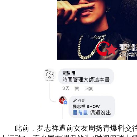
此前，罗志祥遭前女友周扬青爆料交往9