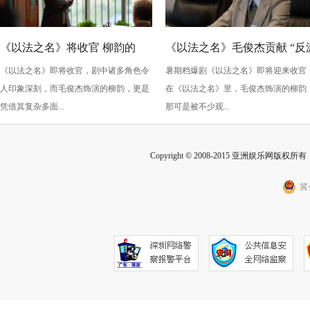
《以法之名》将收官 柳韵的
《以法之名》毛俊杰贡献 “反
《以法之名》即将收官，剧中诸多角色令
暑期档爆剧《以法之名》即将迎来收官
“蠢” 让毛俊杰重回巅峰
级” 演技？柳韵的 “蠢” 是表演
人印象深刻，而毛俊杰饰演的柳韵，更是
在《以法之名》里，毛俊杰饰演的柳韵
的胜利！
凭借其复杂多面...
那可是被不少观...
Copyright © 2008-2015 亚洲娱乐网版权所有 Inc
冀