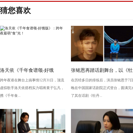
猜您喜欢
洛天依《千年食谱颂-好饿
张铭恩再踏话剧舞台，以《牡
跨年夜谁在舞台上搞事情12月31日，顶流
在历经多日的排练后，演员张铭恩于7
版》：跨年夜最萌“食”光！
丹亭上三生路》续写古典深
虚拟歌手洛天依搭档实力唱将黄子弘凡，
晚在中国国家话剧院正式登台，圆满完
情，全新演绎“柳梦梅”至情至
携《千年食...
了其在话剧《牡丹...
性