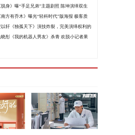
《脱身》曝“手足兄弟”主题剧照 陈坤演绎双生
文
《南方有乔木》曝光“轻科时代”版海报 极客质
弟的精分日常
安以轩《独孤天下》演技炸裂，完美演绎权利的
打造都市“智族”
毛晓彤《我的机器人男友》杀青 欢脱小记者果
人
前行