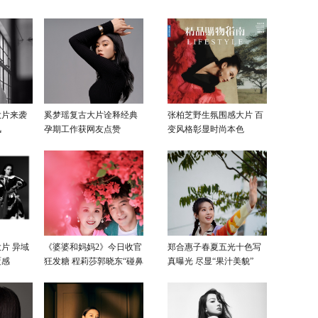
大片来袭
奚梦瑶复古大片诠释经典
张柏芝野生氛围感大片 百
风
孕期工作获网友点赞
变风格彰显时尚本色
片 异域
《婆婆和妈妈2》今日收官
郑合惠子春夏五光十色写
覆感
狂发糖 程莉莎郭晓东“碰鼻
真曝光 尽显“果汁美貌”
杀”大片甜蜜爆表