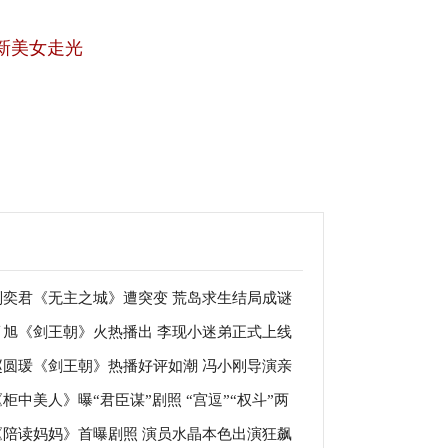
新美女走光
刘奕君《无主之城》遭突变 荒岛求生结局成谜
肖旭《剑王朝》火热播出 李现小迷弟正式上线
赵圆瑗《剑王朝》热播好评如潮 冯小刚导演亲
《柜中美人》曝“君臣谋”剧照 “宫逗”“权斗”两
指点超A夜策冷造型
《陪读妈妈》首曝剧照 演员水晶本色出演狂飙
误