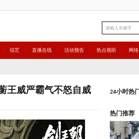
综艺
直播在线
活动预告
热点视听
网络
饰蘅王威严霸气不怒自威
24小时热
热门推荐