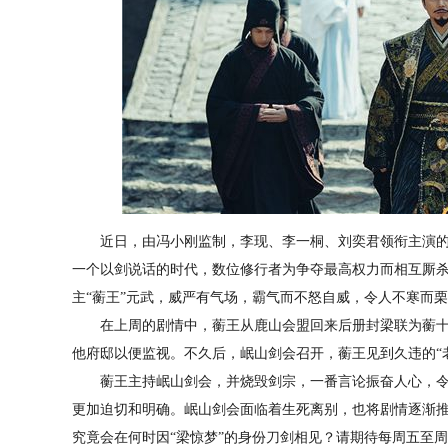
近日，由冯小刚监制，李现、李一桐、刘奕君领衔主演的
一个以剑说话的时代，数位修行者为争夺最高权力而相互厮
主“蘅王”元武，威严有气场，霸气而不怒自威，令人不寒而
在上周的剧情中，蘅王从鹿山会盟回来后册封梁联为蘅十
他府邸以便监视。不久后，岷山剑会召开，蘅王见到久违的“老
蘅王主持岷山剑会，并烧毁剑宗，一番言论振奋人心，令
更加迫切和明确。岷山剑会面临着生死离别，也将剧情逐渐
究竟会在何时因“梁惊梦”的身份刀剑相见？请期待每周五至周