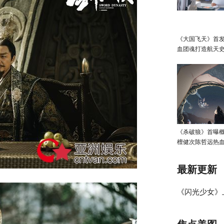
《大国飞天》首发
血团魂打造航天
《杀破狼》首曝
檀健次陈哲远热
最新更新
《闪光少女》
演绎小提琴手