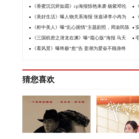
《香蜜沉沉烬如霜》cp海报惊艳来袭 杨紫邓伦
骨加磅大剧品质初现
●
英
●
《美好生活》曝人物关系海报 张嘉译李小冉为
新春发糖甜蜜定情
●
兄
●
《柜中美人》曝“乱心困情”主题剧照，周渝民陈
爱再牵手
●
感
●
《三国机密之潜龙在渊》曝“窥心版”海报 马天
瑶胡冰卿陷情感旋涡
●
女
●
《看风景》曝终极“愈”告 姜潮为爱奋不顾身终
宇韩东君展“眼”技
●
敢
感动李溪芮
猜您喜欢