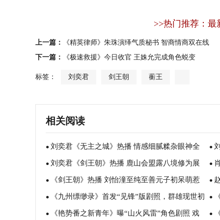
>>热门推荐：最
上一篇：
《精英律师》朱珠演绎气质秘书 智商情商双在线
下一篇：
《极速救援》今日收官 王姝允完成角色蜕变
标签：
刘奕君
剑王朝
蘅王
相关阅读
刘奕君《无主之城》热播 情感细腻糅杂眼神全
●
●
刘奕君《剑王朝》热播 鹿山会盟露八境修为展
是戏
●
●
《剑王朝》热播 刘怡潼至纯至善元子初呆萌惹
王者风范
●
●
《九州缥缈录》首发“见锋”版剧照，群雄现世初
人爱
●
自
●
《艳势番之新青年》曝“山火风雷”角色剧照 戏
见锋芒
●
不
●