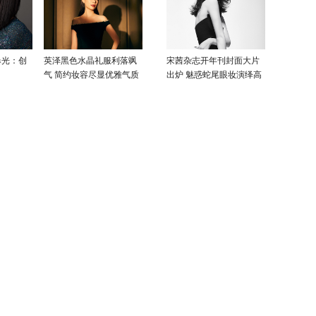
曝光：创
英泽黑色水晶礼服利落飒
宋茜杂志开年刊封面大片
气 简约妆容尽显优雅气质
出炉 魅惑蛇尾眼妆演绎高
级性感美