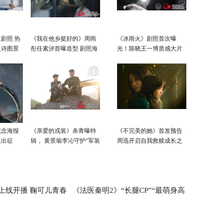
剧照 热
《我在他乡挺好的》周雨
《冰雨火》剧照首次曝
史诗图景
彤任素汐首曝造型 剧照海
光！陈晓王一博质感大片
报剖白人物内心
凸显“眼技”
概念海报
《亲爱的戎装》杀青曝特
《不完美的她》首发预告
血出征
辑， 黄景瑜李沁守护“军装
周迅开启自我救赎成长之
绿”
路
上线开播 鞠可儿青春
《法医秦明2》“长腿CP”“最萌身高
差”吸睛 剧情全程高能