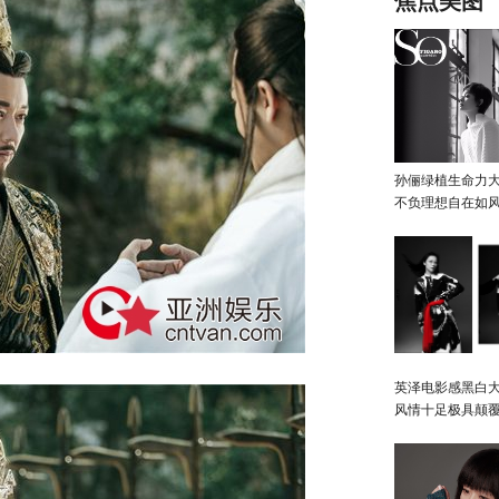
焦点美图
孙俪绿植生命力
不负理想自在如
英泽电影感黑白大
风情十足极具颠