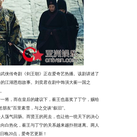
武侠传奇剧《剑王朝》正在爱奇艺热播。该剧讲述了
杀的江湖恩怨故事。刘奕君在剧中饰演大蘅一国之
栗。
一将，而在皇后的建议下，蘅王也嘉奖了丁宁，赐给
朋友”百里素雪，与之交谈“叙旧”。
人荡气回肠。而贤王的死去，也让他一统天下的决心
推向白热化，蘅王与丁宁的关系越来越扑朔迷离。两人
日晚20点，爱奇艺更新！