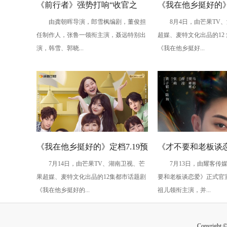
《前行者》强势打响“收官之
《我在他乡挺好的
由龚朝晖导演，郎雪枫编剧，董俊担
8月4日，由芒果TV、
战” 高智商博弈解锁谍战“连环
乡”情感海报 他乡
任制作人，张鲁一领衔主演，聂远特别出
超媒、麦特文化出品的12
局”
愈人心
演，韩雪、郭晓...
《我在他乡挺好...
《我在他乡挺好的》定档7.19预
《才不要和老板谈
7月14日，由芒果TV、湖南卫视、芒
7月13日，由耀客传媒
告海报双发 展现异乡青年生存
官宣 黄子韬宋祖儿
果超媒、麦特文化出品的12集都市话题剧
要和老板谈恋爱》正式官
绘卷
约
《我在他乡挺好的...
祖儿领衔主演，并...
Copyright