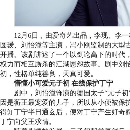
12月6日，由爱奇艺出品，李现、李一
圆瑗、刘怡潼等主演，冯小刚监制的大型
开播。该剧讲述了一个以剑论高下的时代
权力而相互厮杀的江湖恩怨故事。剧中刘
初，性格单纯善良，天真可爱。
懵懂小可爱元子初 在线保护丁宁
剧中，刘怡潼饰演的蘅国太子“元子初”
因是蘅王最宠爱的儿子，所以从小便被保
得知丁宁半日通玄后，便对丁宁产生好奇
丁宁向父王求情。