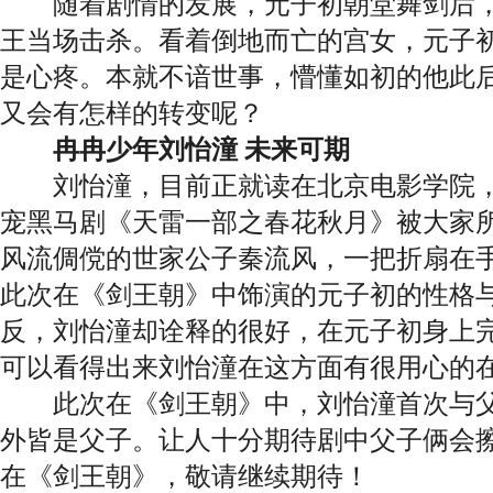
随着剧情的发展，元子初朝堂舞剑后，
王当场击杀。看着倒地而亡的宫女，元子
是心疼。本就不谙世事，懵懂如初的他此
又会有怎样的转变呢？
冉冉少年刘怡潼 未来可期
刘怡潼，目前正就读在北京电影学院，2
宠黑马剧《天雷一部之春花秋月》被大家
风流倜傥的世家公子秦流风，一把折扇在
此次在《剑王朝》中饰演的元子初的性格
反，刘怡潼却诠释的很好，在元子初身上
可以看得出来刘怡潼在这方面有很用心的
此次在《剑王朝》中，刘怡潼首次与父
外皆是父子。让人十分期待剧中父子俩会
在《剑王朝》，敬请继续期待！