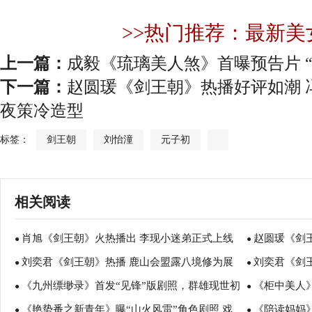
>>热门推荐：最新美
上一篇：
成毅《琉璃美人煞》首曝预告片 
下一篇：
赵圆瑗《剑王朝》热播好评如潮 
夜策冷造型
标签：
剑王朝
刘怡潼
元子初
相关阅读
肖旭《剑王朝》火热播出 李现小迷弟正式上线
赵圆瑗《剑
●
●
刘奕君《剑王朝》热播 鹿山会盟露八境修为展
刘奕君《剑
●
自指点超A夜
●
《九州缥缈录》首发“见锋”版剧照，群雄现世初
《柜中美人》
王者风范
●
威
●
《艳势番之新青年》曝“山火风雷”角色剧照 戏
《陪读妈妈
见锋芒
●
不误
●