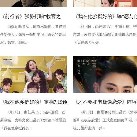
《前行者》强势打响“收官之
《我在他乡挺好的》曝“恋与
由龚朝晖导演，郎雪枫编剧，董俊担
8月4日，由芒果TV、湖南卫视、芒
战” 高智商博弈解锁谍战“连环
乡”情感海报 他乡CP温暖相伴
任制作人，张鲁一领衔主演，聂远特别出
超媒、麦特文化出品的12 集都市话题剧
局”
愈人心
演，韩雪、郭晓...
《我在他乡挺好...
《我在他乡挺好的》定档7.19预
《才不要和老板谈恋爱》阵容
7月14日，由芒果TV、湖南卫视、芒
7月13日，由耀客传媒出品的《才
告海报双发 展现异乡青年生存
官宣 黄子韬宋祖儿共赴宿命
果超媒、麦特文化出品的12集都市话题剧
要和老板谈恋爱》正式官宣由黄子韬、
绘卷
约
《我在他乡挺好的...
祖儿领衔主演，并...