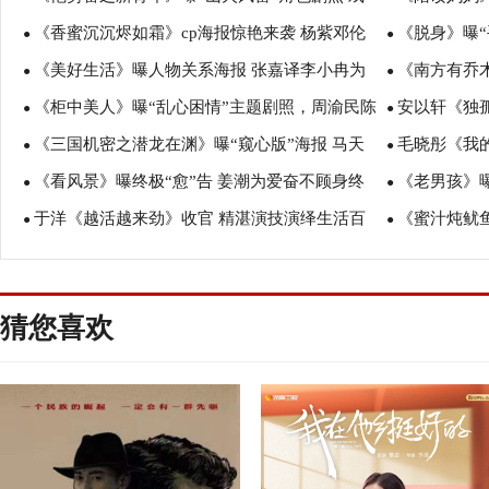
《香蜜沉沉烬如霜》cp海报惊艳来袭 杨紫邓伦
《脱身》曝“
骨加磅大剧品质初现
●
英文
●
《美好生活》曝人物关系海报 张嘉译李小冉为
《南方有乔木
新春发糖甜蜜定情
●
兄弟的精分日
●
《柜中美人》曝“乱心困情”主题剧照，周渝民陈
安以轩《独
爱再牵手
●
感打造都市“智
●
《三国机密之潜龙在渊》曝“窥心版”海报 马天
毛晓彤《我
瑶胡冰卿陷情感旋涡
●
女人
●
《看风景》曝终极“愈”告 姜潮为爱奋不顾身终
《老男孩》曝
宇韩东君展“眼”技
●
敢前行
●
于洋《越活越来劲》收官 精湛演技演绎生活百
《蜜汁炖鱿
感动李溪芮
●
成长
●
姿态
其、李泽锋实
猜您喜欢