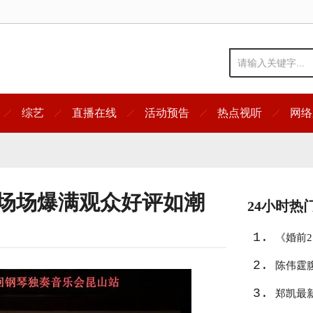
综艺
直播在线
活动预告
热点视听
网络
 场场爆满观众好评如潮
24小时热
1.
《婚前
2.
陈伟霆
3.
郑凯最