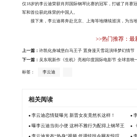
仅18岁的李云迪荣获肖邦国际钢琴比赛的冠军，打破了肖赛
军和首位获此殊荣的中国人。
接下来，李云迪将奔赴北京、上海等地继续巡演，为当地
>>热门推荐：最
上一篇：
许凯化身城堡白马王子 置身漫天雪花演绎梦幻情节
下一篇：
吴东珉新作《生机》亮相印度国际电影节 全球首映
标签：
李云迪
相关阅读
李云迪恋情疑曝光 新晋女友竟然长这样！
●
●
曝李云迪当街小便 这种不雅行为配得上钢琴王
●
身
●
李云迪发布“热身”视频 低调炫技令网友惊叹
子的称号吗？
●
大
●