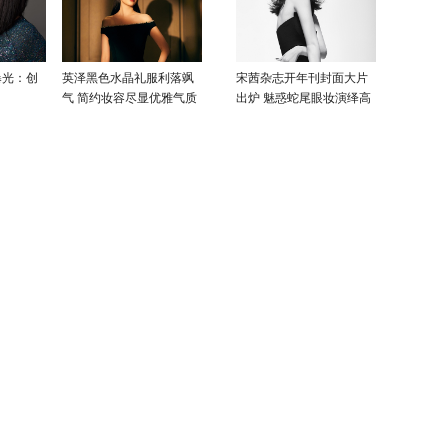
曝光：创
英泽黑色水晶礼服利落飒
宋茜杂志开年刊封面大片
气 简约妆容尽显优雅气质
出炉 魅惑蛇尾眼妆演绎高
级性感美