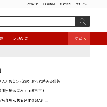
设为首页
收藏本站
网站地图
手机访问
剧
滚动新闻
更多
门
21天》傅首尔试婚纱 麻花双辫笑容甜美
腹肌照曝光 网友：血槽已空！
新写真曝光 极简风化身超A绅士