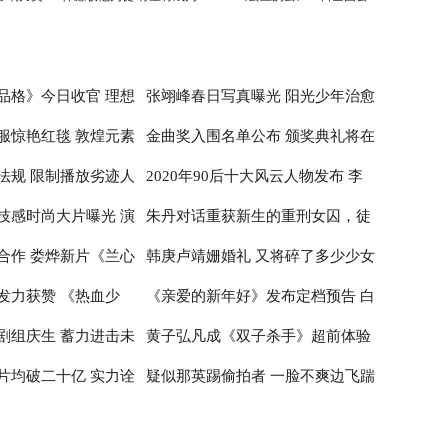
刘德华师弟
映
品格》今日收官 理想
张翊峰春日写真曝光 阳光少年治愈
服惊艳红毯 敦煌元素
金曲奖入围名单公布 颁奖典礼将在
治愈
感满满
法规 限制播放劣迹人
2020年90后十大风云人物发布 李
性
台北小巨蛋举行
技感时尚大片曝光 演
朱丹对话重获新生的重刑女囚，徒
子柒居首李佳琦辛有志纷纷入围
合作 娄烨新片《兰心
韩庚卢靖姗婚礼 又将碎了多少少女
神
步20公里亲历深山医疗
发力获赞 《热血少
《亲爱的新年好》发布定档预告 白
布撤档
的心
剧组庆生 蓄力进击未
黄子弘凡成《双子杀手》超前体验
百何张子枫温馨约定跨年公映
片均破二十亿 实力诠
疑似那英踢偷拍者 一脸不爽边飞踹
官 出席首映红毯推广电影革新
边喊话