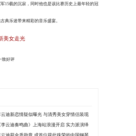
冠军15载的沉寂，同时他也是该比赛历史上最年轻的冠
古典乐迷带来精彩的音乐盛宴。
新美女走光
一致好评
李云迪新恋情疑似曝光 与清秀美女穿情侣装现
《李云迪奏鸣曲》上海站浪漫开启 实力派演绎
李云迪获金质勋章 成首位获此殊荣的中国钢琴
师经典