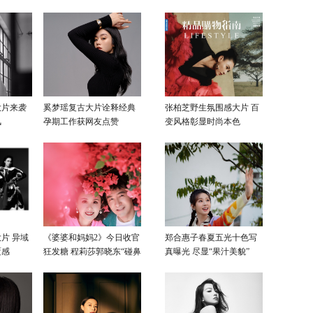
大片来袭
奚梦瑶复古大片诠释经典
张柏芝野生氛围感大片 百
风
孕期工作获网友点赞
变风格彰显时尚本色
片 异域
《婆婆和妈妈2》今日收官
郑合惠子春夏五光十色写
覆感
狂发糖 程莉莎郭晓东“碰鼻
真曝光 尽显“果汁美貌”
杀”大片甜蜜爆表