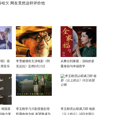
吞哈欠 网友竟然这样评价他
要唱》巡
李雪健领衔主演电影《阿
从舞台到家庭：汤灿的多
：用音乐
克达拉》定档6月21日
重身份与幸福哲学
话
 韩国喜
李玉刚学习川剧变脸彭登
李玉刚否认暗讽刀郎 电影
影响力奖
怀愿收他为徒 有望将成为
《云上的云》18日全国公