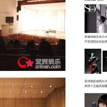
孙俪绿植生命力
不负理想自在如
英泽电影感黑白大
风情十足极具颠