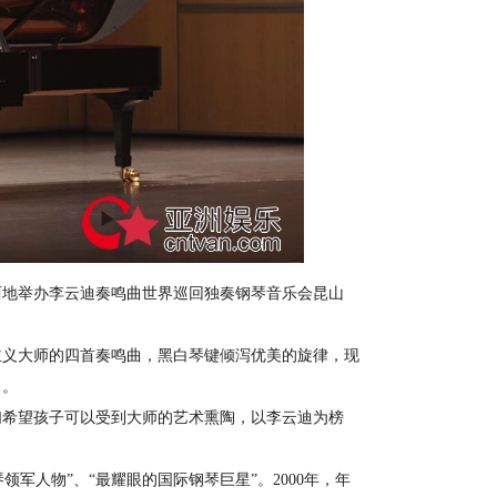
两地举办李云迪奏鸣曲世界巡回独奏钢琴音乐会昆山
义大师的四首奏鸣曲，黑白琴键倾泻优美的旋律，现
口。
希望孩子可以受到大师的艺术熏陶，以李云迪为榜
领军人物”、“最耀眼的国际钢琴巨星”。2000年，年