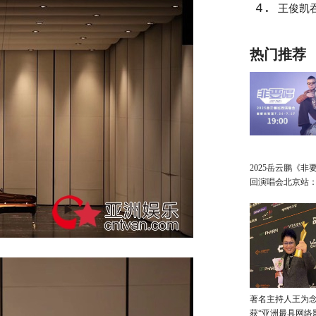
4.
王俊凯
热门推荐
2025岳云鹏《非
回演唱会北京站
讲最朴素的真心
著名主持人王为念
获“亚洲最具网络