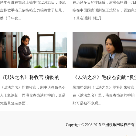
跨年夜谁在舞台上搞事情12月31日，顶流
在历经多日的排练后，演员张铭恩于7
版》：跨年夜最萌“食”光！
丹亭上三生路》续写古典深
虚拟歌手洛天依搭档实力唱将黄子弘凡，
晚在中国国家话剧院正式登台，圆满完
情，全新演绎“柳梦梅”至情至
携《千年食...
了其在话剧《牡丹...
性
《以法之名》将收官 柳韵的
《以法之名》毛俊杰贡献 “反
《以法之名》即将收官，剧中诸多角色令
暑期档爆剧《以法之名》即将迎来收官
“蠢” 让毛俊杰重回巅峰
级” 演技？柳韵的 “蠢” 是表演
人印象深刻，而毛俊杰饰演的柳韵，更是
在《以法之名》里，毛俊杰饰演的柳韵
的胜利！
凭借其复杂多面...
那可是被不少观...
Copyright © 2008-2015 亚洲娱乐网版权所有 Inc