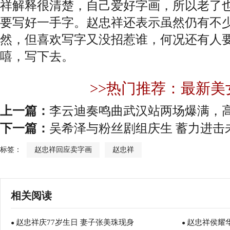
祥解释很清楚，自己爱好字画，所以老了
要写好一手字。赵忠祥还表示虽然仍有不
然，但喜欢写字又没招惹谁，何况还有人
嘻，写下去。
>>热门推荐：最新美
上一篇：
李云迪奏鸣曲武汉站两场爆满，
下一篇：
吴希泽与粉丝剧组庆生 蓄力进击
标签：
赵忠祥回应卖字画
赵忠祥
相关阅读
赵忠祥庆77岁生日 妻子张美珠现身
赵忠祥侯耀
●
●