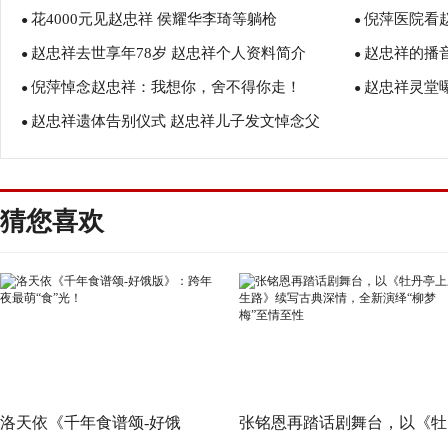
花4000元见赵忠祥 侯耀华李琦等躺枪
倪萍医院看
●
●
赵忠祥去世享年78岁 赵忠祥个人资料简介
赵忠祥的播
●
●
倪萍悼念赵忠祥：我想你，舍不得你走！
赵忠祥灵堂
●
●
赵忠祥遗体告别仪式 赵忠祥儿子发文悼念父
●
亲！
猜您喜欢
洛天依《千年食谱颂-好饿
张铭恩再踏话剧舞台，以《牡