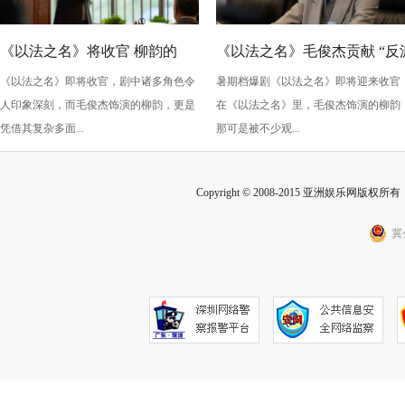
《以法之名》将收官 柳韵的
《以法之名》毛俊杰贡献 “反
《以法之名》即将收官，剧中诸多角色令
暑期档爆剧《以法之名》即将迎来收官
“蠢” 让毛俊杰重回巅峰
级” 演技？柳韵的 “蠢” 是表演
人印象深刻，而毛俊杰饰演的柳韵，更是
在《以法之名》里，毛俊杰饰演的柳韵
的胜利！
凭借其复杂多面...
那可是被不少观...
Copyright © 2008-2015 亚洲娱乐网版权所有 Inc
冀