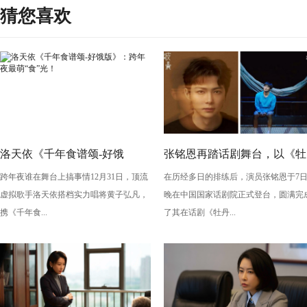
猜您喜欢
洛天依《千年食谱颂-好饿
张铭恩再踏话剧舞台，以《牡
跨年夜谁在舞台上搞事情12月31日，顶流
在历经多日的排练后，演员张铭恩于7
版》：跨年夜最萌“食”光！
丹亭上三生路》续写古典深
虚拟歌手洛天依搭档实力唱将黄子弘凡，
晚在中国国家话剧院正式登台，圆满完
情，全新演绎“柳梦梅”至情至
携《千年食...
了其在话剧《牡丹...
性