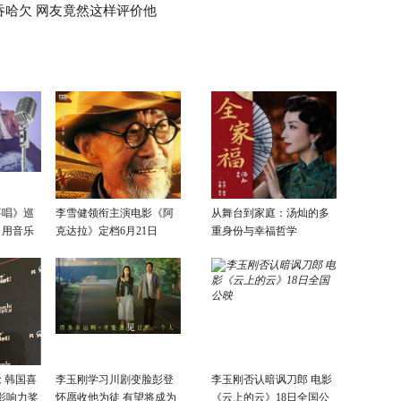
吞哈欠 网友竟然这样评价他
要唱》巡
李雪健领衔主演电影《阿
从舞台到家庭：汤灿的多
：用音乐
克达拉》定档6月21日
重身份与幸福哲学
话
 韩国喜
李玉刚学习川剧变脸彭登
李玉刚否认暗讽刀郎 电影
影响力奖
怀愿收他为徒 有望将成为
《云上的云》18日全国公