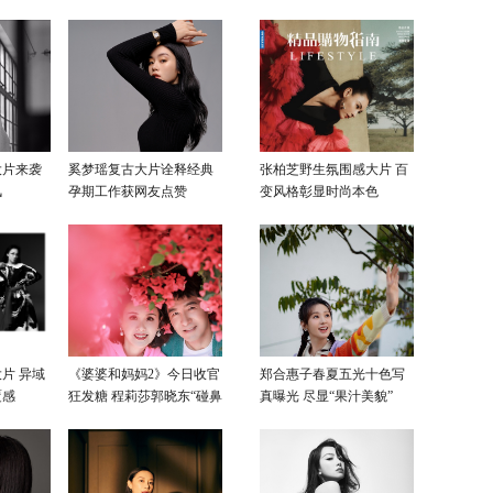
大片来袭
奚梦瑶复古大片诠释经典
张柏芝野生氛围感大片 百
风
孕期工作获网友点赞
变风格彰显时尚本色
片 异域
《婆婆和妈妈2》今日收官
郑合惠子春夏五光十色写
覆感
狂发糖 程莉莎郭晓东“碰鼻
真曝光 尽显“果汁美貌”
杀”大片甜蜜爆表