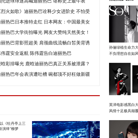
帕托进球球迷高喊迪丽热巴 堪称史上最牛表
晗亲吻照爆出！ 迪丽热巴告别跑男了吗
《烈火如歌》迪丽热巴诠释少女进阶史 不怕受
！
迪丽热巴日本推特走红 日本网友：中国最美女
勇敢挑战打戏
迪丽热巴大学街拍曝光 网友大赞纯天然美女！
星！
迪丽热巴背影照超美 肩颈曲线流畅白皙美背诱
孙俪绿植生命力
陈伟霆安全返航 陈伟霆告白迪丽热巴
！
不负理想自在如
鹿晗彩排曝光 鹿晗迪丽热巴真正关系被泄露？
迪丽热巴年会表演遭吐槽 碗都顶不好枉做新疆
姐姐？
英泽电影感黑白大
风情十足极具颠