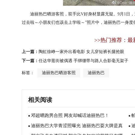
迪丽热巴
晒游客照，双手比V好身材显露无疑。9月1日，
过去啦～小朋友们也该去上学啦～”照片中，迪丽热巴一身度
>>热门推荐：最
上一篇：
陶虹徐峥一家外出看电影 女儿穿短裤长腿抢眼
下一篇：
任达华逛街被偶遇 手绑绷带与路人合影毫无架子
标签：
迪丽热巴晒游客照
迪丽热巴
相关阅读
邓超晒跑男合照 网友却喊话迪丽热巴！
●
●
迪丽热巴大学青涩照曝光 迪丽热巴耍大牌是真
●
●