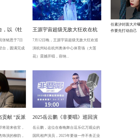
任素汐封面大片
台，以《牡
王源宇宙超级无敌大狂欢在杭
作要先打动自己
员张铭恩于7日
7月12日晚，王源宇宙超级无敌大狂欢巡
写古典深
州开唱 用心细节诠释双向奔赴
登台，圆满完成
演杭州站在杭州奥体中心体育场（大莲
梅”至情至
的爱
花）震撼开唱，容纳...
贡献 “反派
2025岳云鹏《非要唱》巡回演
即将迎来收官，
岳云鹏，这位在春晚舞台逗乐亿万观众的
蠢” 是表演
唱会北京站：用音乐讲最朴素
杰饰演的柳韵，
国民相声演员，2025年要做一件不务正业