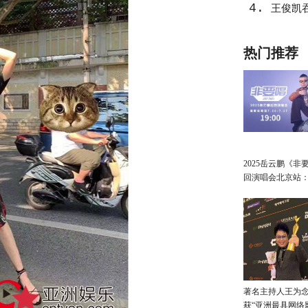
4.
王俊凯
热门推荐
2025岳云鹏《非
回演唱会北京站
讲最朴素的真心
著名主持人王为念
获“亚洲最具网络