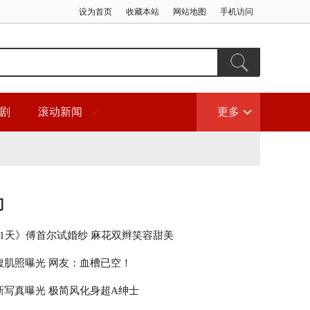
设为首页
收藏本站
网站地图
手机访问
剧
滚动新闻
更多
门
21天》傅首尔试婚纱 麻花双辫笑容甜美
腹肌照曝光 网友：血槽已空！
新写真曝光 极简风化身超A绅士