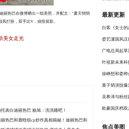
迪丽热巴
在微博晒出一组美照，并配文：“夏天悄悄
最新更新
假风打扮，双手比V，搞怪留影。
白客《女士的
新美女走光
娄艺潇国风汉
伴侣程梁温暖
广电总局起草
彰显时尚包容
叶祖新未来科
员参与的节目
徐峥想和娄烨
绎春日太阳男
黄子韬演技爆
大剧院》却宣
吴希泽与粉丝
年》收官在即
欧豪国庆档双
来可期
帕托表白迪丽热巴 杨旭：洗洗睡吧！
迪丽热巴和鹿晗组cp炒作真相揭秘！迪丽热巴和
释多变角色
焦点美图