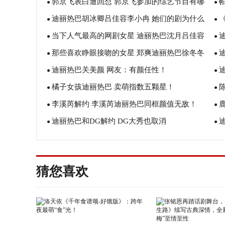
郭京飞表白遭回怼 郭京飞参加的综艺节目有哪
的吗？ 迪丽热巴鹿晗在一起是真的吗？
●
鹿
●
迪丽热巴胡冰卿吕佳容李小冉 她们的剧为什么
些？ 郭京飞迪丽热巴首次同幕！
●
白
●
当下人气最高的网剧女星 迪丽热巴沈月吕佳容
这么火
●
伤
●
那些喜欢睁眼接吻的女星 郑爽迪丽热巴徐冬冬
白冰
●
明
●
迪丽热巴关美颜 网友：有颜任性！
赵丽颖
●
●
橘子女孩迪丽热巴 卖萌指数五颗星！
●
人
●
李溪芮解约 李溪芮迪丽热巴同框颜值无敌！
●
●
迪丽热巴和DG解约 DG大秀也取消
●
●
小
猜您喜欢