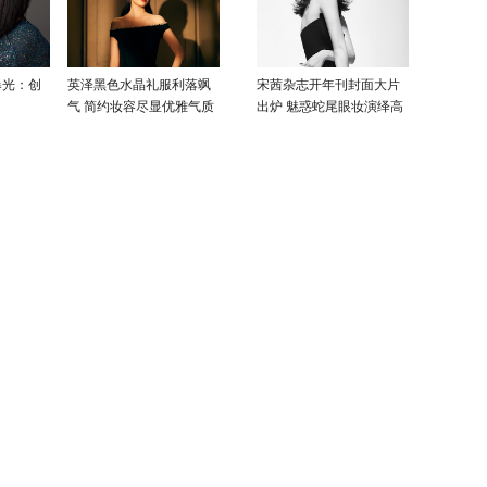
曝光：创
英泽黑色水晶礼服利落飒
宋茜杂志开年刊封面大片
气 简约妆容尽显优雅气质
出炉 魅惑蛇尾眼妆演绎高
级性感美