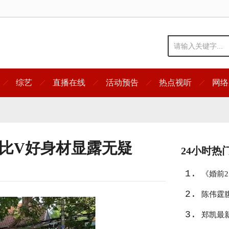
综艺
直播在线
活动预告
热点视听
网络
手比V好身材显露无疑
24小时热
1.
《婚前
2.
陈伟霆
3.
郑凯最