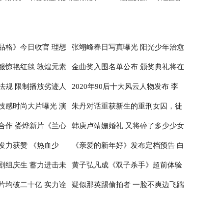
刘德华师弟
映
品格》今日收官 理想
张翊峰春日写真曝光 阳光少年治愈
服惊艳红毯 敦煌元素
金曲奖入围名单公布 颁奖典礼将在
治愈
感满满
法规 限制播放劣迹人
2020年90后十大风云人物发布 李
性
台北小巨蛋举行
技感时尚大片曝光 演
朱丹对话重获新生的重刑女囚，徒
子柒居首李佳琦辛有志纷纷入围
合作 娄烨新片《兰心
韩庚卢靖姗婚礼 又将碎了多少少女
神
步20公里亲历深山医疗
发力获赞 《热血少
《亲爱的新年好》发布定档预告 白
布撤档
的心
剧组庆生 蓄力进击未
黄子弘凡成《双子杀手》超前体验
百何张子枫温馨约定跨年公映
片均破二十亿 实力诠
疑似那英踢偷拍者 一脸不爽边飞踹
官 出席首映红毯推广电影革新
边喊话