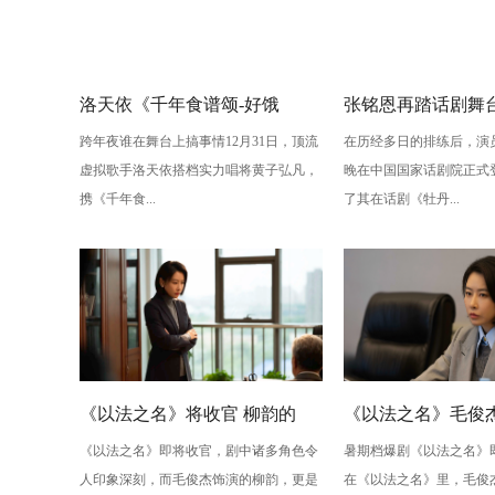
洛天依《千年食谱颂-好饿
张铭恩再踏话剧舞
跨年夜谁在舞台上搞事情12月31日，顶流
在历经多日的排练后，演
版》：跨年夜最萌“食”光！
丹亭上三生路》续
虚拟歌手洛天依搭档实力唱将黄子弘凡，
晚在中国国家话剧院正式
情，全新演绎“柳梦
携《千年食...
了其在话剧《牡丹...
性
《以法之名》将收官 柳韵的
《以法之名》毛俊杰
《以法之名》即将收官，剧中诸多角色令
暑期档爆剧《以法之名》
“蠢” 让毛俊杰重回巅峰
级” 演技？柳韵的 “
人印象深刻，而毛俊杰饰演的柳韵，更是
在《以法之名》里，毛俊