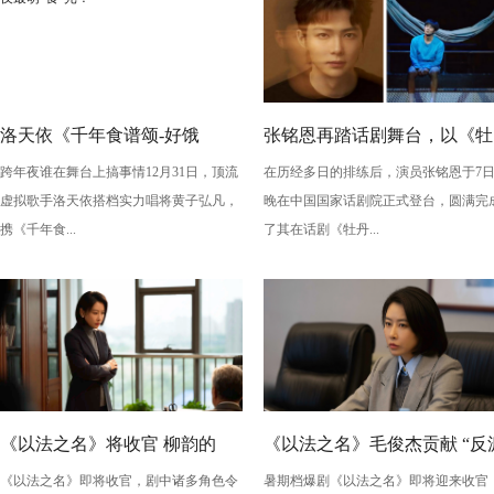
洛天依《千年食谱颂-好饿
张铭恩再踏话剧舞台，以《牡
跨年夜谁在舞台上搞事情12月31日，顶流
在历经多日的排练后，演员张铭恩于7
版》：跨年夜最萌“食”光！
丹亭上三生路》续写古典深
虚拟歌手洛天依搭档实力唱将黄子弘凡，
晚在中国国家话剧院正式登台，圆满完
情，全新演绎“柳梦梅”至情至
携《千年食...
了其在话剧《牡丹...
性
《以法之名》将收官 柳韵的
《以法之名》毛俊杰贡献 “反
《以法之名》即将收官，剧中诸多角色令
暑期档爆剧《以法之名》即将迎来收官
“蠢” 让毛俊杰重回巅峰
级” 演技？柳韵的 “蠢” 是表演