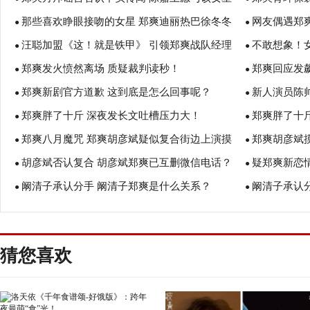
那些喜欢睁眼接吻的女星 郑爽迪丽热巴徐冬冬
网友偶遇郑
对峙！
●
●
汪聪加盟《这！就是铁甲》 引领郑爽战队经理
不敢想象！
赵丽颖
●
●
郑爽发火愤然离场 质疑裁判读秒！
郑爽回应发
人同台战斗
●
吕佳容
●
郑爽新剧官方道歉 这到底是怎么回事呢？
新人演员陈
●
●
郑爽胖了十斤 深夜发长文吐槽压力大！
郑爽胖了十
●
●
郑爽八月魔咒 郑爽胡彦斌疑似复合街边上演摸
郑爽胡彦斌
●
●
胡彦斌否认复合 胡彦斌郑爽已互删微信电话？
疑郑爽新恋
头杀!
●
●
阚清子承认分手 阚清子郑爽是什么关系？
阚清子承认
●
别？
●
猜您喜欢