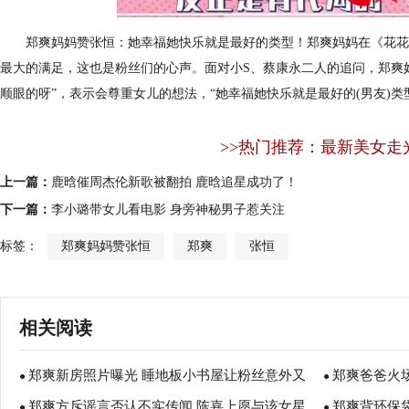
郑爽
妈妈赞张恒：她幸福她快乐就是最好的类型！
郑爽
妈妈在《花花
最大的满足，这也是粉丝们的心声。面对小S、蔡康永二人的追问，郑爽
顺眼的呀”，表示会尊重女儿的想法，“她幸福她快乐就是最好的(男友)类
>>热门推荐：最新美女走
上一篇：
鹿晗催周杰伦新歌被翻拍 鹿晗追星成功了！
下一篇：
李小璐带女儿看电影 身旁神秘男子惹关注
标签：
郑爽妈妈赞张恒
郑爽
张恒
相关阅读
郑爽新房照片曝光 睡地板小书屋让粉丝意外又
郑爽爸爸火
●
●
郑爽方斥谣言否认不实传闻 陈嘉上愿与该女星
郑爽背环保
惊喜！
●
●