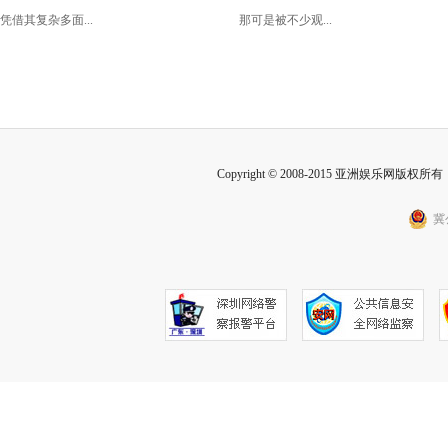
的胜利！
凭借其复杂多面...
那可是被不少观...
Copyright © 2008-2015 亚洲娱乐网版权所有 Inc
冀