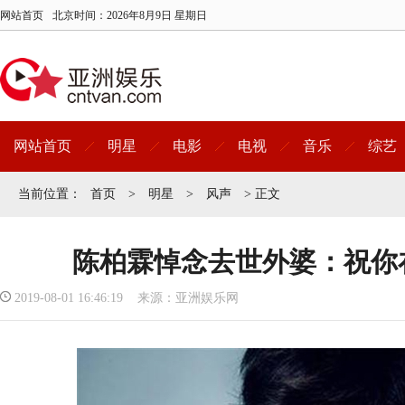
网站首页
北京时间：
2026年8月9日 星期日
网站首页
明星
电影
电视
音乐
综艺
当前位置：
首页
>
明星
>
风声
> 正文
陈柏霖悼念去世外婆：祝你
2019-08-01 16:46:19 来源：亚洲娱乐网