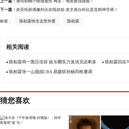
上一篇：
潘玮柏晒小猪撞脸照 网友：地表最强撞脸！
下一篇：
炎亚纶获偶像科比在线鼓励 发文表白科比是其精神导师！
标签：
陈柏霖悼念去世外婆
陈柏霖
相关阅读
陈柏霖周一围吕佳容 娱乐圈实力派演员还剩多
陈柏霖回应
●
●
陈柏霖张一山观战CBA 易建联孙杨同框遭调
少
●
侃！
猜您喜欢