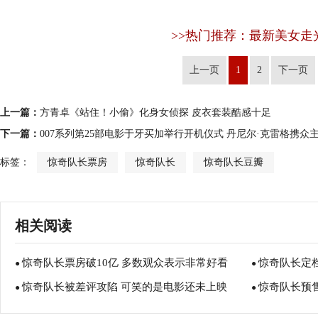
>>热门推荐：最新美女走
上一页
1
2
下一页
上一篇：
方青卓《站住！小偷》化身女侦探 皮衣套装酷感十足
下一篇：
007系列第25部电影于牙买加举行开机仪式 丹尼尔·克雷格携众
标签：
惊奇队长票房
惊奇队长
惊奇队长豆瓣
相关阅读
惊奇队长票房破10亿 多数观众表示非常好看
惊奇队长定
●
●
惊奇队长被差评攻陷 可笑的是电影还未上映
惊奇队长预
●
●
《黑豹》