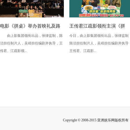
电影《拼桌》举办首映礼及路
王传君江疏影领衔主演《拼
由上影集团领衔出品，张律监制，陈
今日，由上影集团领衔出品，张律监制
演 白色情人节相约搭子稳稳幸
桌》定档3月14日
洁担任制片人，吴靖担任编剧并执导，王
陈洁担任制片人，吴靖担任编剧并执导
福
传君、江疏影领...
王传君、江疏影...
Copyright © 2008-2015 亚洲娱乐网版权所有 Inc