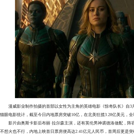
漫威影业制作拍摄的首部以女性为主角的英雄电影《惊奇队长》自3月8
猫眼电影统计，截至今日内地票房突破10亿，在北美狂揽3.28亿美元，全球
影片由奥斯卡影后布丽·拉尔森主演，还有英伦男神裘德洛做配，阵容
不想火也不行，内地上映首日票房便高达2.41亿元人民币，首周后更是突