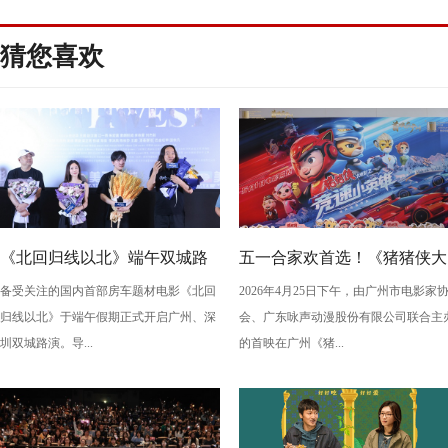
猜您喜欢
《北回归线以北》端午双城路
五一合家欢首选！《猪猪侠大
备受关注的国内首部房车题材电影《北回
2026年4月25日下午，由广州市电影家
演，定档6月26日奔赴山海
电影之竞速小英雄》广州首映
归线以北》于端午假期正式开启广州、深
会、广东咏声动漫股份有限公司联合主
欢乐狂飙
圳双城路演。导...
的首映在广州《猪...