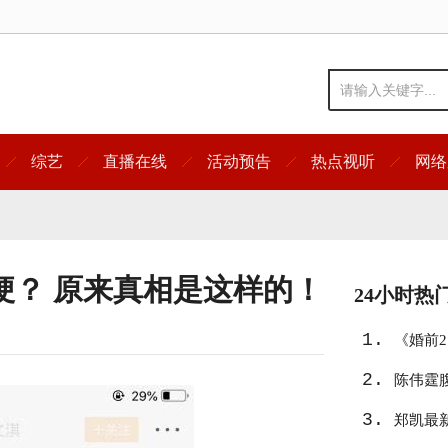
综艺
直播在线
活动预告
热点视听
网络
梗？ 原来真相是这样的！
24小时热
1.
《婚前
2.
陈伟霆
3.
郑凯最