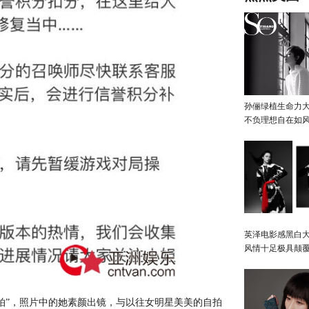
孙俪绿植生命力
不负理想自在如
英泽电影感黑白大
风情十足极具颠
拍”，照片中的她素颜出镜，与以往女明星美美的自拍