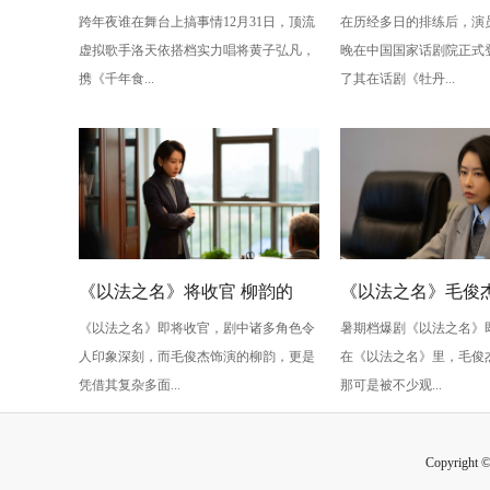
跨年夜谁在舞台上搞事情12月31日，顶流
在历经多日的排练后，演
版》：跨年夜最萌“食”光！
丹亭上三生路》续
虚拟歌手洛天依搭档实力唱将黄子弘凡，
晚在中国国家话剧院正式
情，全新演绎“柳梦
携《千年食...
了其在话剧《牡丹...
性
《以法之名》将收官 柳韵的
《以法之名》毛俊杰
《以法之名》即将收官，剧中诸多角色令
暑期档爆剧《以法之名》
“蠢” 让毛俊杰重回巅峰
级” 演技？柳韵的 “
人印象深刻，而毛俊杰饰演的柳韵，更是
在《以法之名》里，毛俊
的胜利！
凭借其复杂多面...
那可是被不少观...
Copyright