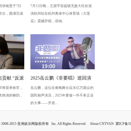
员张铭恩于7日
7月12日晚，王源宇宙超级无敌大狂欢巡
写古典深
州开唱 用心细节诠释双向奔赴
登台，圆满完成
演杭州站在杭州奥体中心体育场（大莲
梅”至情至
的爱
花）震撼开唱，容纳...
贡献 “反派
2025岳云鹏《非要唱》巡回演
即将迎来收官，
岳云鹏，这位在春晚舞台逗乐亿万观众的
蠢” 是表演
唱会北京站：用音乐讲最朴素
杰饰演的柳韵，
国民相声演员，2025年要做一件不务正业
的真心话
的大事——开巡...
 © 2008-2015 亚洲娱乐网版权所有 Inc. All Rights Reserved. About CNTVAN
冀ICP备10