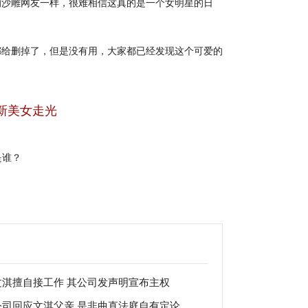
沙雕网友一样，很难相信这真的是一个女明星的日
给删掉了，但是没有用，大家都已经发现这个可爱的
！
新美女走光
是谁？
文淇擅自接工作 其公司发声明宣布主权
公司回应文淇父亲 是非曲直法庭自有定论