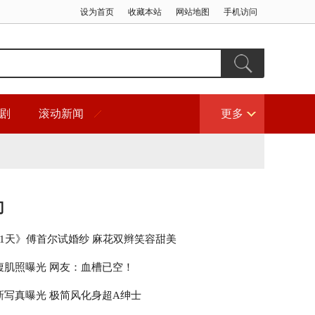
设为首页
收藏本站
网站地图
手机访问
剧
滚动新闻
更多
门
21天》傅首尔试婚纱 麻花双辫笑容甜美
腹肌照曝光 网友：血槽已空！
新写真曝光 极简风化身超A绅士