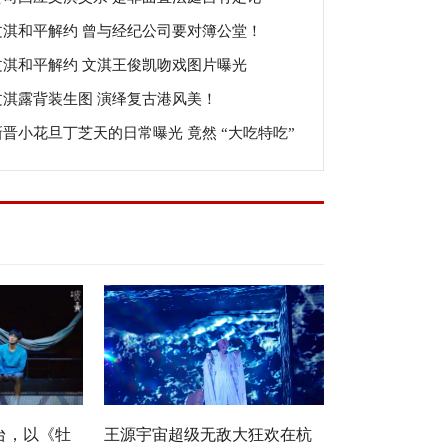
文淇和平解约 曾与经纪公司要对簿公堂！
文淇和平解约 文淇王俊凯吻戏图片曝光
文淇露背装生图 演绎复古港风美！
新晋小花旦丁芝天的日常曝光 竟然 “大吃特吃”
台，以《牡
王源宇宙超级无敌大狂欢在杭