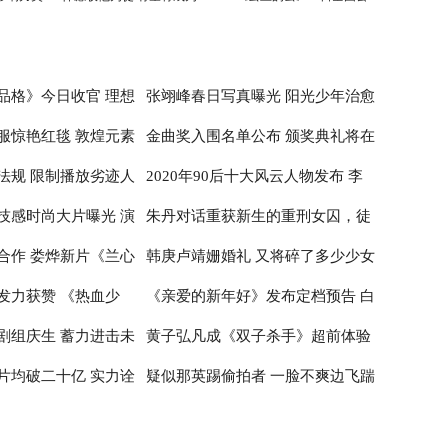
刘德华师弟
映
品格》今日收官 理想
张翊峰春日写真曝光 阳光少年治愈
服惊艳红毯 敦煌元素
金曲奖入围名单公布 颁奖典礼将在
治愈
感满满
法规 限制播放劣迹人
2020年90后十大风云人物发布 李
性
台北小巨蛋举行
技感时尚大片曝光 演
朱丹对话重获新生的重刑女囚，徒
子柒居首李佳琦辛有志纷纷入围
合作 娄烨新片《兰心
韩庚卢靖姗婚礼 又将碎了多少少女
神
步20公里亲历深山医疗
发力获赞 《热血少
《亲爱的新年好》发布定档预告 白
布撤档
的心
剧组庆生 蓄力进击未
黄子弘凡成《双子杀手》超前体验
百何张子枫温馨约定跨年公映
片均破二十亿 实力诠
疑似那英踢偷拍者 一脸不爽边飞踹
官 出席首映红毯推广电影革新
边喊话