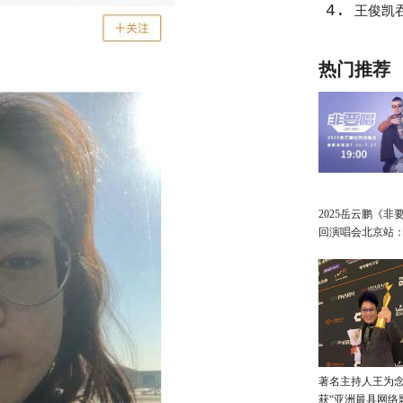
4.
王俊凯
热门推荐
2025岳云鹏《非
回演唱会北京站
讲最朴素的真心
著名主持人王为念
获“亚洲最具网络