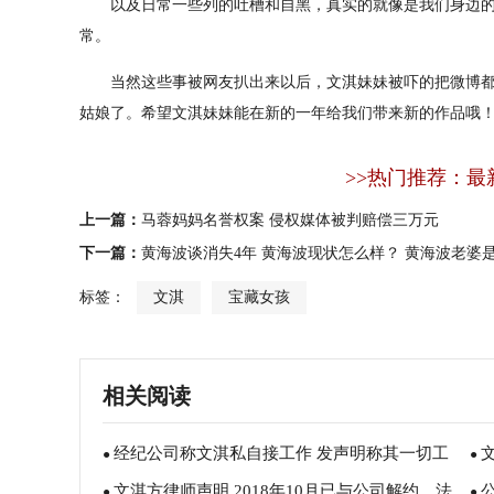
以及日常一些列的吐槽和自黑，真实的就像是我们身边的
常。
当然这些事被网友扒出来以后，文淇妹妹被吓的把微博都
姑娘了。希望文淇妹妹能在新的一年给我们带来新的作品哦
>>热门推荐：最
上一篇：
马蓉妈妈名誉权案 侵权媒体被判赔偿三万元
下一篇：
黄海波谈消失4年 黄海波现状怎么样？ 黄海波老婆
标签：
文淇
宝藏女孩
相关阅读
经纪公司称文淇私自接工作 发声明称其一切工
●
●
文淇方律师声明 2018年10月已与公司解约，法
作应征得公司同意
●
●