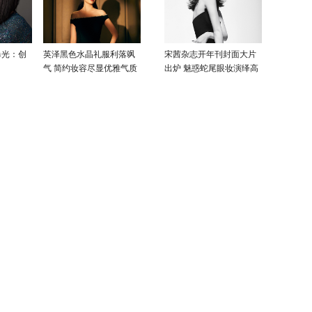
曝光：创
英泽黑色水晶礼服利落飒
宋茜杂志开年刊封面大片
气 简约妆容尽显优雅气质
出炉 魅惑蛇尾眼妆演绎高
级性感美