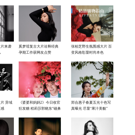
大片来袭
奚梦瑶复古大片诠释经典
张柏芝野生氛围感大片 百
风
孕期工作获网友点赞
变风格彰显时尚本色
片 异域
《婆婆和妈妈2》今日收官
郑合惠子春夏五光十色写
覆感
狂发糖 程莉莎郭晓东“碰鼻
真曝光 尽显“果汁美貌”
杀”大片甜蜜爆表