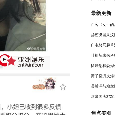
最新更新
白客《女士的
娄艺潇国风汉
伴侣程梁温暖
广电总局起草
彰显时尚包容
叶祖新未来科
员参与的节目
徐峥想和娄烨
绎春日太阳男
黄子韬演技爆
大剧院》却宣
吴希泽与粉丝
年》收官在即
欧豪国庆档双
来可期
释多变角色
焦点美图