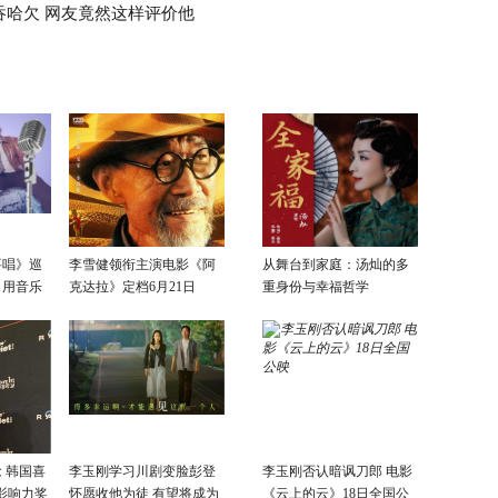
吞哈欠 网友竟然这样评价他
要唱》巡
李雪健领衔主演电影《阿
从舞台到家庭：汤灿的多
：用音乐
克达拉》定档6月21日
重身份与幸福哲学
话
 韩国喜
李玉刚学习川剧变脸彭登
李玉刚否认暗讽刀郎 电影
影响力奖
怀愿收他为徒 有望将成为
《云上的云》18日全国公