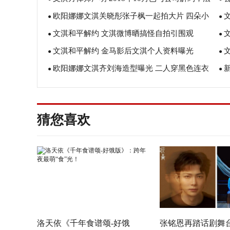
欧阳娜娜文淇关晓彤张子枫一起拍大片 四朵小
院已立案
●
●
文淇和平解约 文淇微博晒搞怪自拍引围观
花各具魅力
●
●
文淇和平解约 金马影后文淇个人资料曝光
●
●
欧阳娜娜文淇齐刘海造型曝光 二人穿黑色连衣
●
●
裙合拍大片
猜您喜欢
洛天依《千年食谱颂-好饿
张铭恩再踏话剧舞