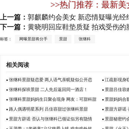
>>热门推荐：最新美
上一篇：
郭麒麟约会美女 新恋情疑曝光经
下一篇：
黄晓明回应鞋垫质疑 拍戏受伤的
标签：
网曝景甜将分手
景甜
张继科
相关阅读
张继科景甜疑恋爱 两人语气亲昵疑似公开恋
江疏影现身
●
●
张继科探班景甜 二人先后返回同一酒店！
景甜吕佳容
情！
●
代》！
●
张继科景甜妈妈生日聚会现身 网友：可甜科甜
景甜妈妈合影
●
魅力
●
路人偶遇明星系列 吕佳容甜过张继科景甜
景甜方辟谣
了！
●
●
景甜方辟谣 否认与张继科已领证似另有隐情
景甜秘密约
●
●
王茂蕾：“老顽童”义父慈爱上线 戏内戏外超
景甜《火王