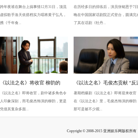
跨年夜谁在舞台上搞事情12月31日，顶流
在历经多日的排练后，演员张铭恩于7
版》：跨年夜最萌“食”光！
丹亭上三生路》续写古典深
虚拟歌手洛天依搭档实力唱将黄子弘凡，
晚在中国国家话剧院正式登台，圆满完
情，全新演绎“柳梦梅”至情至
携《千年食...
了其在话剧《牡丹...
性
《以法之名》将收官 柳韵的
《以法之名》毛俊杰贡献 “反
《以法之名》即将收官，剧中诸多角色令
暑期档爆剧《以法之名》即将迎来收官
“蠢” 让毛俊杰重回巅峰
级” 演技？柳韵的 “蠢” 是表演
人印象深刻，而毛俊杰饰演的柳韵，更是
在《以法之名》里，毛俊杰饰演的柳韵
的胜利！
凭借其复杂多面...
那可是被不少观...
Copyright © 2008-2015 亚洲娱乐网版权所有 Inc