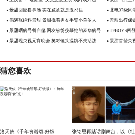
●
●
景甜回应擤鼻涕 实在尴尬就是没忍住
北电07级同
宠“大闺女”景甜
●
了
●
偶遇张继科景甜 景甜挽着男友手臂小鸟依人
景甜出行保
●
●
景甜晒病号餐自侃 网友纷纷羡慕她的豪华病号
TFBOYS
●
●
景甜现央视元宵晚会 笑对镜头温婉不失活泼
景甜首登央
餐！
●
●
猜您喜欢
洛天依《千年食谱颂-好饿
张铭恩再踏话剧舞台，以《牡