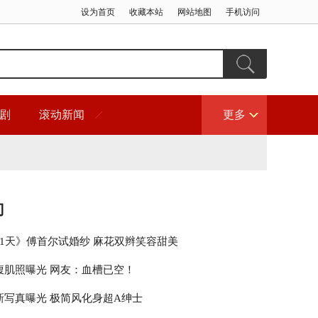
设为首页
收藏本站
网站地图
手机访问
剧
滚动新闻
更多
门
21天》傅首尔试婚纱 麻花双辫笑容甜美
腹肌照曝光 网友：血槽已空！
新写真曝光 极简风化身超A绅士