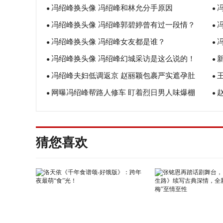
冯绍峰换头像 冯绍峰和林允分手原因
●
●
冯绍峰换头像 冯绍峰郭碧婷曾有过一段情？
●
●
冯绍峰换头像 冯绍峰女友都是谁？
●
●
冯绍峰换头像 冯绍峰幻城采访是这么说的！
●
●
冯绍峰夫妇低调返京 赵丽颖包裹严实遮孕肚
●
●
网曝冯绍峰帮路人修车 盯着烈日男人味爆棚
●
●
靠
猜您喜欢