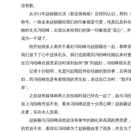
没有数。
从2011年赵丽颖出演《新还珠格格》后得到认识，再到《
称号。一路走来赵丽颖给我们的印象都是可爱，纯真以及朴
她的丈夫冯绍峰，出道以来给我们的第一印象就是“花心”，
成为一个谜了。
刚开始很多人都并不看好冯绍峰与赵丽颖在一起，都希望
我们放下了心中这块石头。我们也能看到冯绍峰结婚以来对
近日冯绍峰在接受采访时谈到如何“撩”到媳妇，冯绍峰很乐
记者十分聪明，先是问起顾廷烨在结婚的那些事，后再借
妇，而冯绍峰也是有着很强的求生欲，表达自己当时：“我不敢
舍”。
之前就有媒体称两人在拍戏时就已经在一起了，如今冯绍
加上冯绍峰穷追不舍。看来冯绍峰还是十分用心啊！赵丽颖
夫妻，实在令人羡慕。
赵丽颖与冯绍峰虽然还没有奢华的婚礼和高调的秀恩爱，
的穷追不舍，看得出冯绍峰为了赵丽颖改变了很多，并且为了