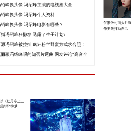
冯绍峰换头像 冯绍峰主演的电视剧大全
冯绍峰换头像 冯绍峰个人资料
任素汐封面大片
冯绍峰换头像 冯绍峰电影有哪些？
作要先打动自己
新婚冯绍峰狂撒糖 透露了生子计划?
王源冯绍峰被拉扯 疯狂粉丝野蛮方式求合照！
赵丽颖冯绍峰唱的知否片尾曲 网友评论“高音全
吼”？