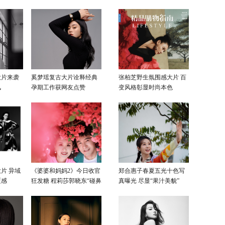
大片来袭
奚梦瑶复古大片诠释经典
张柏芝野生氛围感大片 百
风
孕期工作获网友点赞
变风格彰显时尚本色
片 异域
《婆婆和妈妈2》今日收官
郑合惠子春夏五光十色写
覆感
狂发糖 程莉莎郭晓东“碰鼻
真曝光 尽显“果汁美貌”
杀”大片甜蜜爆表