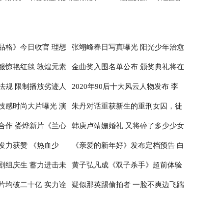
刘德华师弟
映
品格》今日收官 理想
张翊峰春日写真曝光 阳光少年治愈
服惊艳红毯 敦煌元素
金曲奖入围名单公布 颁奖典礼将在
治愈
感满满
法规 限制播放劣迹人
2020年90后十大风云人物发布 李
性
台北小巨蛋举行
技感时尚大片曝光 演
朱丹对话重获新生的重刑女囚，徒
子柒居首李佳琦辛有志纷纷入围
合作 娄烨新片《兰心
韩庚卢靖姗婚礼 又将碎了多少少女
神
步20公里亲历深山医疗
发力获赞 《热血少
《亲爱的新年好》发布定档预告 白
布撤档
的心
剧组庆生 蓄力进击未
黄子弘凡成《双子杀手》超前体验
百何张子枫温馨约定跨年公映
片均破二十亿 实力诠
疑似那英踢偷拍者 一脸不爽边飞踹
官 出席首映红毯推广电影革新
边喊话