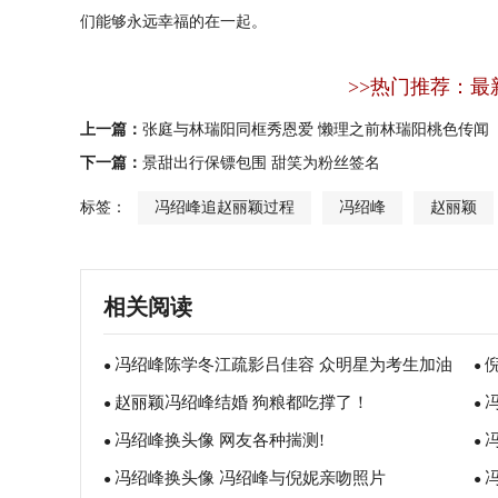
们能够永远幸福的在一起。
>>热门推荐：最
上一篇：
张庭与林瑞阳同框秀恩爱 懒理之前林瑞阳桃色传闻
下一篇：
景甜出行保镖包围 甜笑为粉丝签名
标签：
冯绍峰追赵丽颖过程
冯绍峰
赵丽颖
相关阅读
冯绍峰陈学冬江疏影吕佳容 众明星为考生加油
●
●
赵丽颖冯绍峰结婚 狗粮都吃撑了！
支招
●
●
冯绍峰换头像 网友各种揣测!
●
●
冯绍峰换头像 冯绍峰与倪妮亲吻照片
●
●