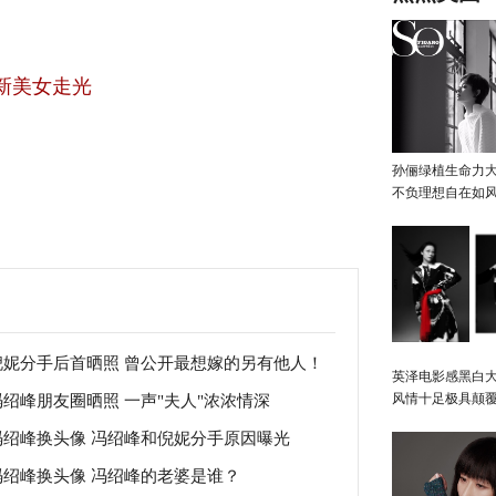
新美女走光
孙俪绿植生命力
不负理想自在如
倪妮分手后首晒照 曾公开最想嫁的另有他人！
英泽电影感黑白大
风情十足极具颠
冯绍峰朋友圈晒照 一声"夫人"浓浓情深
冯绍峰换头像 冯绍峰和倪妮分手原因曝光
冯绍峰换头像 冯绍峰的老婆是谁？