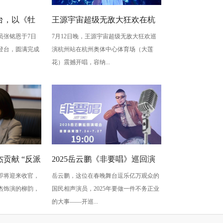
台，以《牡
王源宇宙超级无敌大狂欢在杭
员张铭恩于7日
7月12日晚，王源宇宙超级无敌大狂欢巡
写古典深
州开唱 用心细节诠释双向奔赴
登台，圆满完成
演杭州站在杭州奥体中心体育场（大莲
梅”至情至
的爱
花）震撼开唱，容纳...
贡献 “反派
2025岳云鹏《非要唱》巡回演
即将迎来收官，
岳云鹏，这位在春晚舞台逗乐亿万观众的
蠢” 是表演
唱会北京站：用音乐讲最朴素
杰饰演的柳韵，
国民相声演员，2025年要做一件不务正业
的真心话
的大事——开巡...