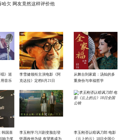
吞哈欠 网友竟然这样评价他
要唱》巡
李雪健领衔主演电影《阿
从舞台到家庭：汤灿的多
：用音乐
克达拉》定档6月21日
重身份与幸福哲学
话
 韩国喜
李玉刚学习川剧变脸彭登
李玉刚否认暗讽刀郎 电影
影响力奖
怀愿收他为徒 有望将成为
《云上的云》18日全国公