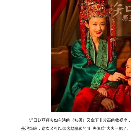
近日
赵丽颖
夫妇主演的《知否》又拿下非常高的收视率
是冯绍峰，这次又可以借这
赵丽颖
的“旺夫体质”大火一把了