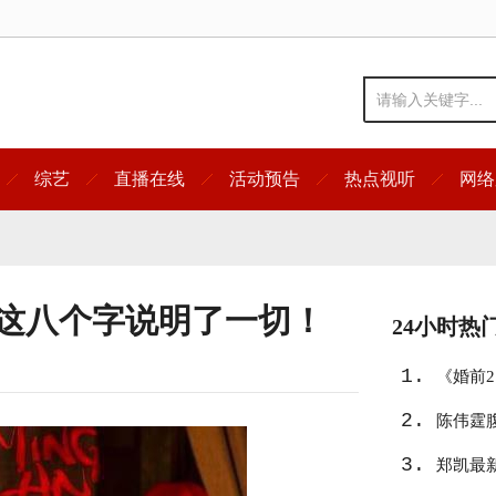
综艺
直播在线
活动预告
热点视听
网络
 这八个字说明了一切！
24小时热
1.
《婚前
2.
陈伟霆
3.
郑凯最