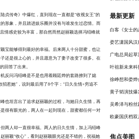
陆贞传奇》中爆红，直到现在一直都是“收视女王”的
最新更新
实的形象，并且踏进娱乐圈并没有与谁发生过恋情。而
白客《女士的
并且情感史较为丰富，那自然而然赵丽颖选择冯绍峰就
娄艺潇国风汉
伴侣程梁温暖
颖宝能够得到最好的幸福。后来两人十分甜蜜，也让
广电总局起草
彰显时尚包容
妻子还是很上心的，并且愿意为了妻子改变了很多。在
意的回答了出来。
叶祖新未来科
员参与的节目
机反问冯绍峰是不是也用着顾廷烨的套路撩到了媳
徐峥想和娄烨
绎春日太阳男
招惹她”，说到最后用了8个字：“日久生情+穷追不
黄子韬演技爆
大剧院》却宣
峰也坦言出了追求赵丽颖的过程，与她日久生情，再
吴希泽与粉丝
年》收官在即
还是很有眼光的，两人在一起到现在，甜蜜都任何一对
欧豪国庆档双
来可期
但两人却一直很幸福。两人的日久生情，加上冯绍峰
释多变角色
焦点美图
赵丽颖“收心”，看到赵丽颖眼光还是不错的，祝福她