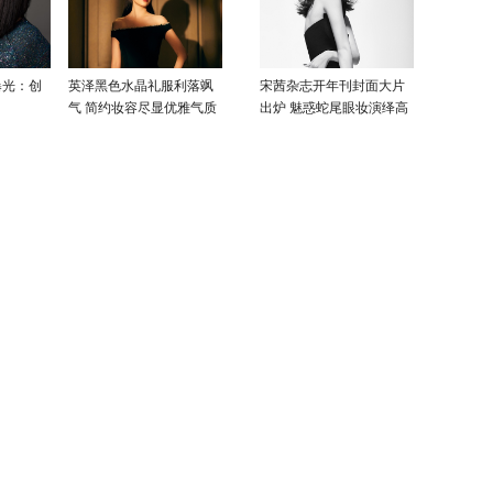
曝光：创
英泽黑色水晶礼服利落飒
宋茜杂志开年刊封面大片
气 简约妆容尽显优雅气质
出炉 魅惑蛇尾眼妆演绎高
级性感美