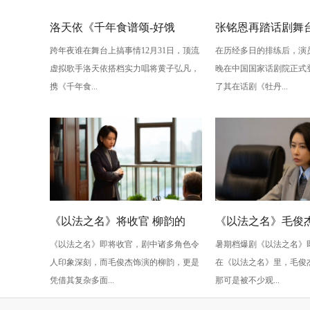
洛天依《千年食谱颂-好饿
张铭恩再踏话剧舞
跨年夜谁在舞台上搞事情12月31日，顶流
在历经多日的排练后，演
版》：跨年夜最萌“食”光！
丹亭上三生路》续
虚拟歌手洛天依搭档实力唱将黄子弘凡，
晚在中国国家话剧院正式
情，全新演绎“柳梦
携《千年食...
了其在话剧《牡丹...
性
《以法之名》将收官 柳韵的
《以法之名》毛俊杰
《以法之名》即将收官，剧中诸多角色令
暑期档爆剧《以法之名》
“蠢” 让毛俊杰重回巅峰
级” 演技？柳韵的 “
人印象深刻，而毛俊杰饰演的柳韵，更是
在《以法之名》里，毛俊
的胜利！
凭借其复杂多面...
那可是被不少观...