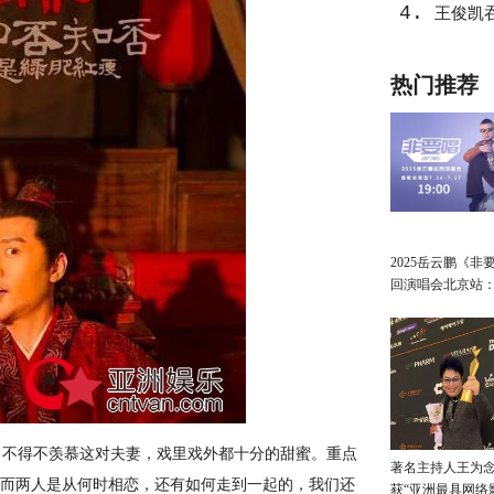
4.
王俊凯
热门推荐
2025岳云鹏《非
回演唱会北京站
讲最朴素的真心
，不得不羡慕这对夫妻，戏里戏外都十分的甜蜜。重点
著名主持人王为念
。而两人是从何时相恋，还有如何走到一起的，我们还
获“亚洲最具网络