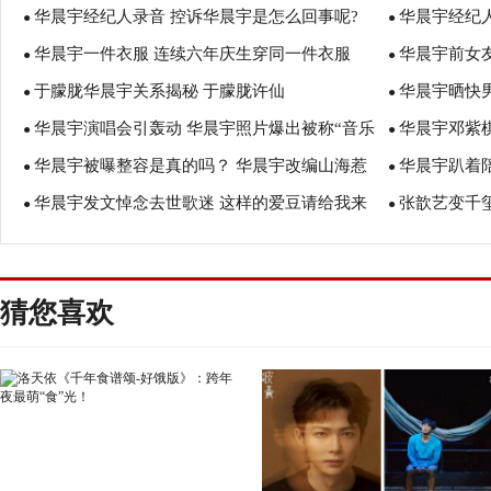
华晨宇经纪人录音 控诉华晨宇是怎么回事呢?
华晨宇经纪
●
●
华晨宇一件衣服 连续六年庆生穿同一件衣服
华晨宇前女
●
●
于朦胧华晨宇关系揭秘 于朦胧许仙
华晨宇晒快
●
●
华晨宇演唱会引轰动 华晨宇照片爆出被称“音乐
华晨宇邓紫
●
照惹粉丝心疼
●
华晨宇被曝整容是真的吗？ 华晨宇改编山海惹
华晨宇趴着
鬼才”
●
哪些？
●
华晨宇发文悼念去世歌迷 这样的爱豆请给我来
张歆艺变千玺
腾格尔赞不绝口
●
是什么梗？
●
一打！
猜您喜欢