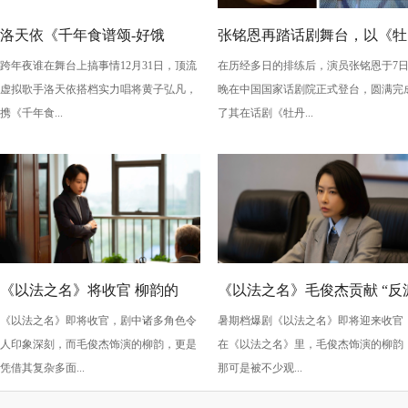
洛天依《千年食谱颂-好饿
张铭恩再踏话剧舞台，以《牡
跨年夜谁在舞台上搞事情12月31日，顶流
在历经多日的排练后，演员张铭恩于7
版》：跨年夜最萌“食”光！
丹亭上三生路》续写古典深
虚拟歌手洛天依搭档实力唱将黄子弘凡，
晚在中国国家话剧院正式登台，圆满完
情，全新演绎“柳梦梅”至情至
携《千年食...
了其在话剧《牡丹...
性
《以法之名》将收官 柳韵的
《以法之名》毛俊杰贡献 “反
《以法之名》即将收官，剧中诸多角色令
暑期档爆剧《以法之名》即将迎来收官
“蠢” 让毛俊杰重回巅峰
级” 演技？柳韵的 “蠢” 是表演
人印象深刻，而毛俊杰饰演的柳韵，更是
在《以法之名》里，毛俊杰饰演的柳韵
的胜利！
凭借其复杂多面...
那可是被不少观...