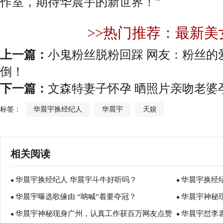
作室，期待华晨宇的新世界！”
>>热门推荐：最新美
上一篇：
小鬼粉丝脱粉回踩 网友：粉丝的
倒！
下一篇：
文森特妻子怀孕 晒照片亲吻老婆
标签：
华晨宇换经纪人
华晨宇
天娱
相关阅读
华晨宇换经纪人 华晨宇斗牛好听吗？
华晨宇换经纪
●
●
华晨宇曝选歌缘由 “呐喊”着要夺冠？
华晨宇神秘
●
发型惹粉丝夸
●
华晨宇神秘现身广州，认真工作获百万网友点赞
华晨宇怼李袁
●
●