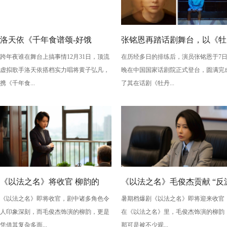
洛天依《千年食谱颂-好饿
张铭恩再踏话剧舞台，以《牡
跨年夜谁在舞台上搞事情12月31日，顶流
在历经多日的排练后，演员张铭恩于7
版》：跨年夜最萌“食”光！
丹亭上三生路》续写古典深
虚拟歌手洛天依搭档实力唱将黄子弘凡，
晚在中国国家话剧院正式登台，圆满完
情，全新演绎“柳梦梅”至情至
携《千年食...
了其在话剧《牡丹...
性
《以法之名》将收官 柳韵的
《以法之名》毛俊杰贡献 “反
《以法之名》即将收官，剧中诸多角色令
暑期档爆剧《以法之名》即将迎来收官
“蠢” 让毛俊杰重回巅峰
级” 演技？柳韵的 “蠢” 是表演
人印象深刻，而毛俊杰饰演的柳韵，更是
在《以法之名》里，毛俊杰饰演的柳韵
的胜利！
凭借其复杂多面...
那可是被不少观...