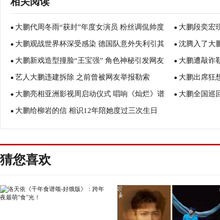
相关阅读
大鹏代周冬雨“获封”年度女演员 粉丝调侃帅度
大鹏段奕宏
●
●
大鹏观战世界杯深受感染 德国队意外失利引其
沈腾入了大
比吴亦凡差一点
●
读之美
●
大鹏新戏造型撞脸“王宝强” 角色神秘引发网友
大鹏遭敲诈
一脸懵
●
喷？
●
艺人大鹏违建拆除 之前曾被网友举报勒索
大鹏出席狂
讨论
●
却把自己送进
●
大鹏亮相亚洲影视周启动仪式 唱响《灿烂》谱
大鹏全国巡
●
●
大鹏给柳岩的信 相识12年陪她度过三次生日
写光影星河
●
猜您喜欢