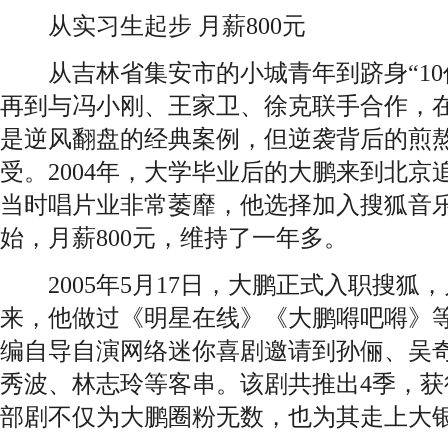
从实习生起步 月薪800元
从吉林省集安市的小城青年到跻身“10
再到与冯小刚、王家卫、徐克联手合作，
是逆风翻盘的经典案例，但逆袭背后的煎
受。2004年，大学毕业后的大鹏来到北
当时唱片业非常萎靡，他选择加入搜狐音
始，月薪800元，维持了一年多。
2005年5月17日，大鹏正式入职搜狐，月
来，他做过《明星在线》《大鹏嘚吧嘚》等
编自导自演网络迷你喜剧邀请到孙俪、吴
秀波、林志玲等客串。该剧共推出4季，获
部剧不仅为大鹏圈粉无数，也为其走上大