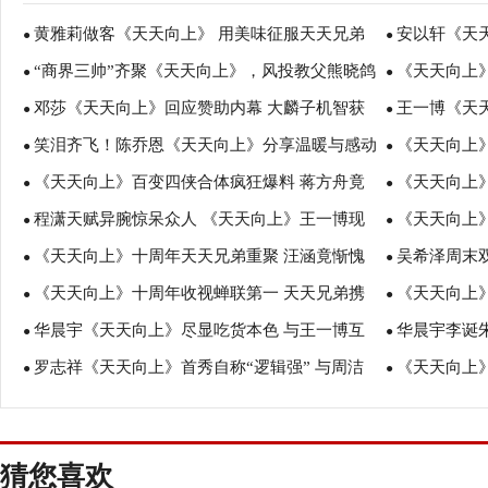
黄雅莉做客《天天向上》 用美味征服天天兄弟
安以轩《天
●
●
“商界三帅”齐聚《天天向上》，风投教父熊晓鸽
《天天向上
●
节小烦恼
●
邓莎《天天向上》回应赞助内幕 大麟子机智获
王一博《天
被“抱大腿”
●
呆萌
●
笑泪齐飞！陈乔恩《天天向上》分享温暖与感动
《天天向上
赞福尔摩斯
●
切磋球技热血
●
《天天向上》百变四侠合体疯狂爆料 蒋方舟竟
《天天向上
●
感受成长
●
程潇天赋异腕惊呆众人 《天天向上》王一博现
《天天向上
是大张伟“死忠粉”？
●
力”传承民乐
●
《天天向上》十周年天天兄弟重聚 汪涵竟惭愧
吴希泽周末
场神速学舞
●
向上力
●
《天天向上》十周年收视蝉联第一 天天兄弟携
《天天向上
向兄弟道歉？
●
上》接连献唱
●
华晨宇《天天向上》尽显吃货本色 与王一博互
华晨宇李诞
手四小花探索边境文化
●
天天兄弟携手
●
罗志祥《天天向上》首秀自称“逻辑强” 与周洁
《天天向上
放狠话惹爆笑
●
会“演”伪装
●
琼成“默契兄妹”
李诞将“加入
猜您喜欢