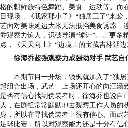
格的朝鲜族特色舞蹈、美食、运动等。而
目现场，《我家那小子》“独居三子”来袭
艺面对美味延边大米无法抵挡美食诱惑，
乔观察力惊人，识破导演“诡计”……更多精
点，《天天向上》“边境上的宝藏吉林延边
徐海乔超强观察力成强劲对手 武艺自
本期节目一开场，钱枫就加入了“独居三
起组合出场，武艺一上场还开心的向汪涵致
是否有信心找到伪装者时，徐海乔也说自
人，在剧组常常默默地去观察工作人员的
身，所以在寻找伪装者上很有信心。而武
足球比赛，所以对观察能力还是十分有信