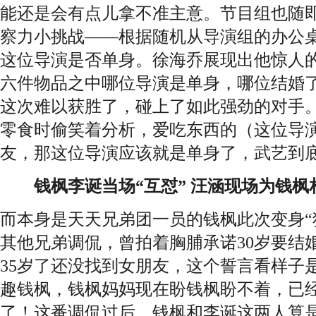
能还是会有点儿拿不准主意。节目组也随
察力小挑战——根据随机从导演组的办公
这位导演是否单身。徐海乔展现出他惊人
六件物品之中哪位导演是单身，哪位结婚
这次难以获胜了，碰上了如此强劲的对手
零食时偷笑着分析，爱吃东西的（这位导
友，那这位导演应该就是单身了，武艺到
钱枫李诞当场“互怼” 汪涵现场为钱枫
而本身是天天兄弟团一员的钱枫此次变身“
其他兄弟调侃，曾拍着胸脯承诺30岁要结
35岁了还没找到女朋友，这个誓言看样子
趣钱枫，钱枫妈妈现在盼钱枫盼不着，已
了！这番调侃过后，钱枫和李诞这两人算