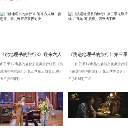
《跳地理书的旅行3》迎来六人
《跳进地理书的旅行》第三季
由芒果TV出品的益智文化类旅行综艺《跳
由芒果TV出品的益智文化类旅行综
组！曹恩齐、唐九洲开启双押
先导片上线，“跳地团”启程川
进地理书的旅行》第三季第三期节目,将于
《跳进地理书的旅行》第三季先导片于
对决
西整活不断
今日(9月5日)中...
日(8月8日)正式...