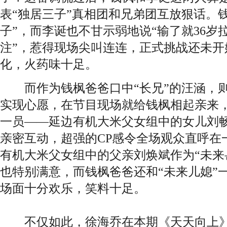
表“独居三子”真相团和兄弟团互放狠话。钱
子”，而李诞也不甘示弱地说“输了就36岁
注”，惹得现场尖叫连连，正式挑战还未开
化，火药味十足。
而作为钱枫爸爸口中“长兄”的汪涵，则
实现心愿，在节目现场就给钱枫相起亲来
一员——延边有机大米父女组中的女儿刘
亲密互动，超强的CP感令全场观众直呼在
有机大米父女组中的父亲刘焕斌作为“未来
也特别满意，而钱枫爸爸还和“未来儿媳”
场面十分欢乐，笑料十足。
　　不仅如此，徐海乔在本期《天天向上》