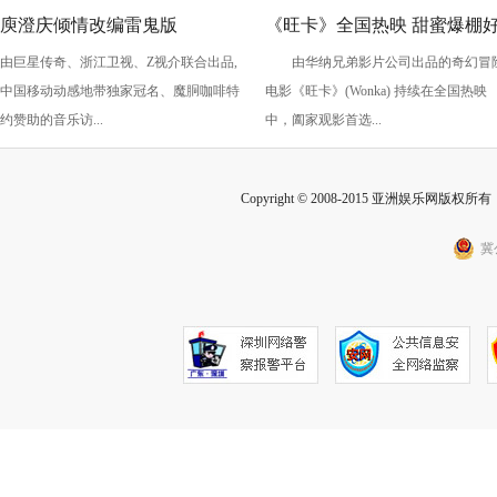
庾澄庆倾情改编雷鬼版
《旺卡》全国热映 甜蜜爆棚
由巨星传奇、浙江卫视、Z视介联合出品,
由华纳兄弟影片公司出品的奇幻冒
《痒》，今晚《乐来乐快乐》
评不断 喜剧大咖齐助阵欢乐
中国移动动感地带独家冠名、魔胴咖啡特
电影《旺卡》(Wonka) 持续在全国热映
黄龄硬控你五秒
满！
约赞助的音乐访...
中，阖家观影首选...
Copyright © 2008-2015 亚洲娱乐网版权所有 Inc
冀