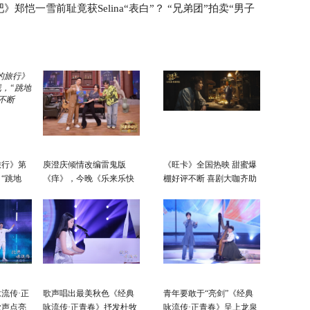
》郑恺一雪前耻竟获Selina“表白”？ “兄弟团”拍卖“男子
演“吉尼
旅行》第
庾澄庆倾情改编雷鬼版
《旺卡》全国热映 甜蜜爆
“跳地
《痒》，今晚《乐来乐快
棚好评不断 喜剧大咖齐助
不断
乐》黄龄硬控你五秒
阵欢乐拉满！
流传·正
歌声唱出最美秋色《经典
青年要敢于“亮剑”《经典
歌声点亮
咏流传·正青春》抒发杜牧
咏流传·正青春》呈上龙泉