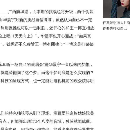
——广西防城港，而本期的挑战也将升级，两个伪装
而华晨宇对新的挑战自信满满，虽然认为自己不一定
任素汐封面大片
，利用反推也可以一击制胜，还开心的和王一博互相放
作要先打动自己
会上唱《天天向上》”，华晨宇也开心迎战：“如果真
”。钱枫还不忘称赞王一博有团魂：“一博这是打赌都
耳听一场自己的演唱会”是华晨宇一直以来的梦想，
情就是替他圆了这个梦。而这个梦到底是怎么实现的？
高科技的呈现方式，也一定能让电视机前的观众获得听
们的特色独弦琴来到了现场。宝藏团的京族姑娘阮美
音点，但能弹出超过3个八度的音域，独弦就能成曲。
华晨宇也说，因为自己弹吉他，能看出来这件乐器非常