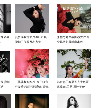
感色彩
大片来袭
奚梦瑶复古大片诠释经典
张柏芝野生氛围感大片 百
风
孕期工作获网友点赞
变风格彰显时尚本色
片 异域
《婆婆和妈妈2》今日收官
郑合惠子春夏五光十色写
覆感
狂发糖 程莉莎郭晓东“碰鼻
真曝光 尽显“果汁美貌”
杀”大片甜蜜爆表