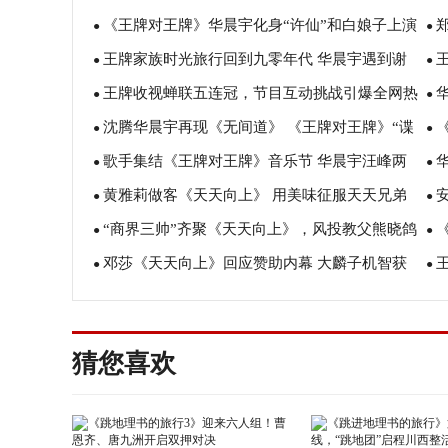
《王牌对王牌》华晨宇化身“许仙”和白娘子上演
会“演”伪装者遭遇反套路
●
5
●
王牌家族时光旅行回到九零年代 华晨宇遇到谢
绝美“爱情”故事
●
吒
●
王牌收视蝉联五连冠，节目互动挑战引爆全网热
广坤惊喜献唱
●
潮
●
沈腾华晨宇再现《无间道》 《王牌对王牌》“谍
潮
●
牌
●
歌手集结《王牌对王牌》音乐节 华晨宇汪峰两
战大剧”今晚开演
●
演
●
黄雅莉做客《天天向上》 用美味征服天天兄弟
大歌王巅峰对决
●
到
●
“商界三帅”齐聚《天天向上》，风投教父熊晓鸽
●
节
●
邓莎《天天向上》回应赞助内幕 大麟子机智获
被“抱大腿”
●
呆
●
赞福尔摩斯
切
猜您喜欢