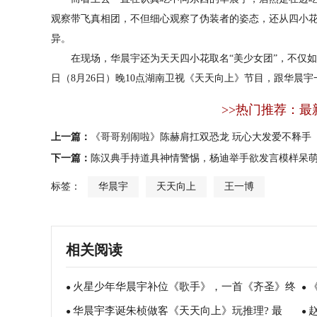
观察带飞真相团，不但细心观察了伪装者的姿态，还从四小
异。
在现场，华晨宇还为天天四小花取名“美少女团”，不仅如
日（8月26日）晚10点湖南卫视《天天向上》节目，跟华晨
>>热门推荐：最
上一篇：
《哥哥别闹啦》陈赫肩扛双恐龙 玩心大发爱不释手
下一篇：
陈汉典手持道具神情警惕，杨迪举手欲发言模样呆
标签：
华晨宇
天天向上
王一博
相关阅读
火星少年华晨宇补位《歌手》，一首《齐圣》终
●
●
华晨宇李诞朱桢做客《天天向上》玩推理? 最
结Jessie J三连冠
●
好
●