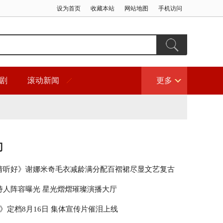
设为首页
收藏本站
网站地图
手机访问
剧
滚动新闻
更多
门
请听好》谢娜米奇毛衣减龄满分配百褶裙尽显文艺复古
持人阵容曝光 星光熠熠璀璨演播大厅
》定档8月16日 集体宣传片催泪上线