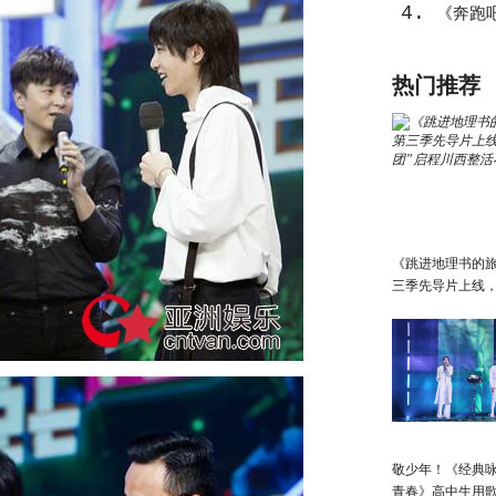
4.
《奔跑吧
气概”上
热门推荐
《跳进地理书的
三季先导片上线，
团”启程川西整活
敬少年！《经典咏
青春》高中生用