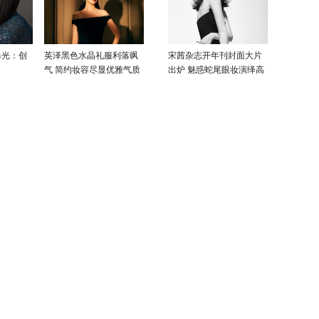
曝光：创
英泽黑色水晶礼服利落飒
宋茜杂志开年刊封面大片
气 简约妆容尽显优雅气质
出炉 魅惑蛇尾眼妆演绎高
级性感美