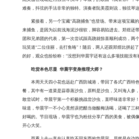
难奏，抖弦的手法非常的独特。演奏者阮美霞则说，独弦琴
紧接着，另一个宝藏“高跷捕鱼”也登场。带来这项宝藏的
来捕鱼，是因为以前浅海泥沙很软，脚容易陷进去。郑煜还
团和兄弟团的代表，第一次尝试踩高跷就惊喜顺利成功，两
玩笑道“二位佳丽，去打鱼咯”！随后，两人还跟郑煜比拼起
的好，观众也纷纷称：“没想到华晨宇还有这么多项技能没有
　吃货本色尽显 华晨宇变身推理大师？
本周天天四小花也远赴广西防城港，带回了各式广西特色
餐，其中有一道菜是蒜蓉蒸沙虫，原料是沙虫，又叫海人参
敢尝试时，华晨宇第一个积极挑战尝沙虫，直呼味道非常好
味道，华晨宇一不小心竟然误把醋当做酸梅汤喝，还喝了三
好喝的。节目现场，华晨宇也为粉丝分享广西的美食，被偶像
开心大笑。
而看上去一直在认真吃不同东西的华晨宇，居然是在边吃