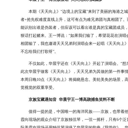
本期《天天向上》“边境上的宝藏”来到了美丽的海港之城
者+抢先权难度直线上升，这可有点为难兄弟团与真相团了。
能识别出谁是伪装者，但应该可以看出谁是真的宝藏团成员
狠话打起赌来。王一博说：“如果我们输了，希望花花在演唱
相团输了，我也邀请天天兄弟到演唱会来一起唱《天天向上》
不忘给我们打歌呀”。
不仅如此，华晨宇还在《天天向上》开起了演唱会。“想亲
此次华晨宇做客《天天向上》，天天兄弟为其做的第一件事
本周日晚10点《天天向上》将揭晓悬念。美轮美奂的场景，
觉视觉的双重享受。
京族宝藏遇知音 华晨宇王一博高跷捕鱼笑料不断
值得一提的是，中国唯一的海洋民族——京族，也带着他
霞向现场的观众介绍了京族独弦琴，一弦一摇杆，只有6个泛
阮美霞在现场还用独弦琴演绎了华晨宇的歌曲《我管你》，