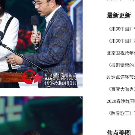
王维的英雄梦
最新更新
《未来中国》
《未来中国》
潘建伟引领科
北京卫视跨年
原“恐怖实验”
揭秘“科技创新
《披荆斩棘的
学与类脑研究”
结，冰雪盛典
改造点评环节
秘大脑”
哥”展乐器才
《百变大咖秀
线条
考核两位妈妈
2020春晚阵
杨迪模仿GA
《跨界歌王》
备战央视春晚
豚音” 专业
焦点美图