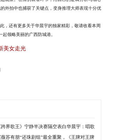
花的外拍中也捕获了关键点，变身推理大师表现十分优
此，还有更多关于华晨宇的独家精彩，敬请收看本周
宇一起领略美丽的广西防城港。
新美女走光
萌
《跨界歌王》宁静半决赛隔空表白华晨宇：唱歌
赵薇苏有朋“还珠剧组”最全重聚，《王牌对王牌
听，我喜欢！