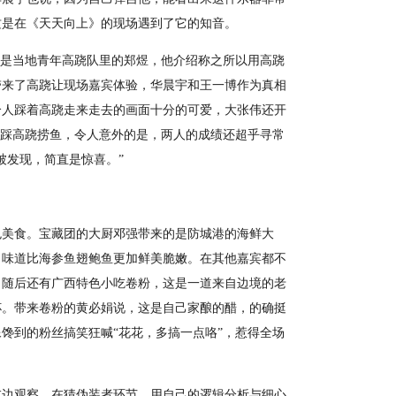
这是在《天天向上》的现场遇到了它的知音。
是当地青年高跷队里的郑煜，他介绍称之所以用高跷
带来了高跷让现场嘉宾体验，华晨宇和王一博作为真相
个人踩着高跷走来走去的画面十分的可爱，大张伟还开
了踩高跷捞鱼，令人意外的是，两人的成绩还超乎寻常
被发现，简直是惊喜。”
美食。宝藏团的大厨邓强带来的是防城港的海鲜大
，味道比海参鱼翅鲍鱼更加鲜美脆嫩。在其他嘉宾都不
！随后还有广西特色小吃卷粉，这是一道来自边境的老
杯。带来卷粉的黄必娟说，这是自己家酿的醋，的确挺
馋到的粉丝搞笑狂喊“花花，多搞一点咯”，惹得全场
边观察。在猜伪装者环节，用自己的逻辑分析与细心