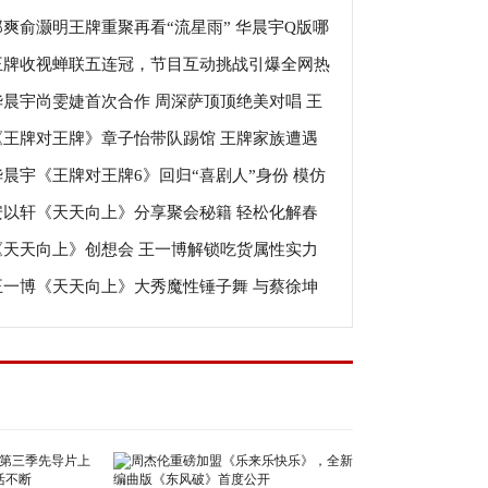
郑爽俞灏明王牌重聚再看“流星雨” 华晨宇Q版哪
》今晚首播
王牌收视蝉联五连冠，节目互动挑战引爆全网热
造型超可爱
华晨宇尚雯婕首次合作 周深萨顶顶绝美对唱 王
《王牌对王牌》章子怡带队踢馆 王牌家族遭遇
歌手大赛今晚开唱
华晨宇《王牌对王牌6》回归“喜剧人”身份 模仿
技大考验
安以轩《天天向上》分享聚会秘籍 轻松化解春
位舞台王炸获赞不断
《天天向上》创想会 王一博解锁吃货属性实力
小烦恼
王一博《天天向上》大秀魔性锤子舞 与蔡徐坤
萌
磋球技热血高燃