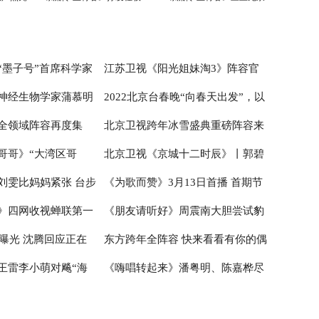
凌云壮志
宝剑
“墨子号”首席科学家
江苏卫视《阳光姐妹淘3》阵容官
神经生物学家蒲慕明
2022北京台春晚“向春天出发”，以
技前沿 科学青年还
宣 开启嗨夏环岛季
全领域阵容再度集
北京卫视跨年冰雪盛典重磅阵容来
2030重大项目--脑科
中国元素喜迎“双奥”
哥哥》“大湾区哥
北京卫视《京城十二时辰》丨郭碧
 科学青年团探索“神
联欢喜迎冬奥时间
袭 奥运冠军组团助阵迎冬奥
刘雯比妈妈紧张 台步
《为歌而赞》3月13日首播 首期节
能 赵文卓练舞显肌肉
婷向佐感受“金婚”甜蜜 悦悦姜帅打
》四网收视蝉联第一
《朋友请听好》周震南大胆尝试豹
无缘大秀
卡“火星基地”
目抖音观看突破5100万
容曝光 沈腾回应正在
东方跨年全阵容 快来看看有你的偶
I细节到位赢广泛认可
纹V领衬衫，又野又乖自带高级感
王雷李小萌对飚“海
《嗨唱转起来》潘粤明、陈嘉桦尽
像吗？
实力获刘涛赞美
显高能互动，多元音乐故事增量情