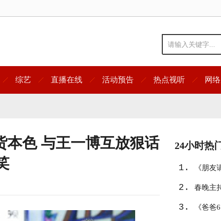
综艺
直播在线
活动预告
热点视听
网络
货本色 与王一博互放狠话
24小时热
笑
1.
《朋友
2.
春晚主
3.
《爸爸6