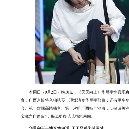
本周日（9月2日）晚10点，《天天向上》华晨宇惊喜现
食；广西京族特色独弦琴，现场演奏华晨宇歌曲；还有更多华
会、第一次踩高跷捕鱼、第一次吃广西特产沙虫……敬请关注本
宝藏之广西篇”，揭晓更多花花精彩瞬间。
华晨宇王一博互放狠话 天天兄弟为其圆梦