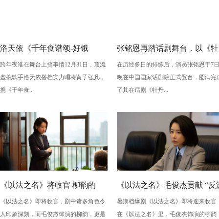
洛天依《千年食谱颂-好饿
张铭恩再踏话剧舞台，以《牡
跨年夜谁在舞台上搞事情12月31日，顶流
在历经多日的排练后，演员张铭恩于7
版》：跨年夜最萌“食”光！
丹亭上三生路》续写古典深
虚拟歌手洛天依搭档实力唱将黄子弘凡，
晚在中国国家话剧院正式登台，圆满完
情，全新演绎“柳梦梅”至情至
携《千年食...
了其在话剧《牡丹...
性
《以法之名》将收官 柳韵的
《以法之名》毛俊杰贡献 “反
《以法之名》即将收官，剧中诸多角色令
暑期档爆剧《以法之名》即将迎来收官
“蠢” 让毛俊杰重回巅峰
级” 演技？柳韵的 “蠢” 是表演
人印象深刻，而毛俊杰饰演的柳韵，更是
在《以法之名》里，毛俊杰饰演的柳韵