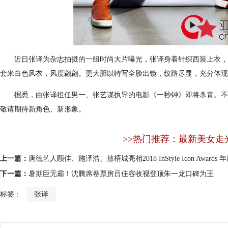
近日张译为杂志拍摄的一组时尚大片曝光，张译身着针织西装上衣，搭
套米白色风衣，风度翩翩。更大胆以特写全脸出镜，纹路尽显，充分体现
据悉，由张译担任男一、张艺谋执导的电影《一秒钟》即将杀青。不仅
敬请期待新角色、新形象。
>>热门推荐：最新美女走
上一篇：
唐德艺人顾佳、施泽浩、敖梧城亮相2018 InStyle Icon Awards
下一篇：
暑期巨无霸！沈腾席卷票房吕佳容收视登顶朱一龙口碑为王
标签：
张译