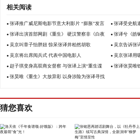
相关阅读
张译推广威尼斯电影节意大利影片 “膨胀”发言
张译受史航
●
●
张译出演首部网剧《重生》 硬汉警察非《白夜
张译兮《皓
逗乐全场
●
福
●
吴京叫章子怡胖妞 惊呆张译井柏然胡歌
吴京告诉张译
追凶》续集
●
●
吴京将出席阅兵式 代表中国电影人
吴京张译用
●
此
●
赵子琪变身高双商女督察 与张译上演“重生谍
张译张昊唯
●
不油腻！
●
张昊唯《重生》大放异彩 以身涉险为张译寻找
影”
●
真相
猜您喜欢