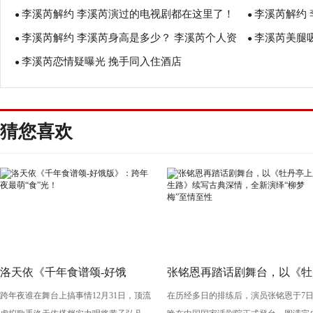
李溪芮解约 李溪芮演过的电视剧都在这里了！
李溪芮解约
●
●
李溪芮解约 李溪芮身高是多少？ 李溪芮个人资
李溪芮美腿吸
●
●
李溪芮恋情疑曝光 挽手同入住酒店
料
●
猜您喜欢
洛天依《千年食谱颂-好饿
张铭恩再踏话剧舞台，以《牡
跨年夜谁在舞台上搞事情12月31日，顶流
在历经多日的排练后，演员张铭恩于7
版》：跨年夜最萌“食”光！
丹亭上三生路》续写古典深