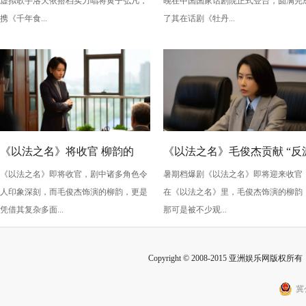
虚拟歌手洛天依搭档实力唱将黄子弘凡，
晚在中国国家话剧院正式登台，圆满完
情，全新演绎“柳梦梅”至情至
携《千年食...
了其在话剧《牡丹...
性
《以法之名》将收官 柳韵的
《以法之名》毛俊杰贡献 “反
《以法之名》即将收官，剧中诸多角色令
暑期档爆剧《以法之名》即将迎来收官
“蠢” 让毛俊杰重回巅峰
级” 演技？柳韵的 “蠢” 是表演
人印象深刻，而毛俊杰饰演的柳韵，更是
在《以法之名》里，毛俊杰饰演的柳韵
的胜利！
凭借其复杂多面...
那可是被不少观...
Copyright © 2008-2015 亚洲娱乐网版权所有 Inc
冀